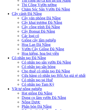
Thi công hồ cá koi tại Đà Nẵng
Thi Công Vườn tường
Chăm Sóc Sân Vườn Đà Nẵng
Cây cảnh Đà Nẵng
Cây văn phòng Đà Nẵng
Cây khai trương Đà Nẵng
Cây công trình Đà Nẵng
Cây Bonsai Đà Nẵng
Các loại cỏ
Giống cây lâm nghiệp
Hoa Lan Đà Nẵng
Vườn Cây Giống Đà Nẵng
Hoa kiểng, hoa bụi viền
Cỏ nhân tạo Đà Nẵng
Cỏ nhân tạo sân vườn Đà Nẵng
Cỏ nhân tạo sân bóng
Cho thuê cỏ nhân tạo Đà Nẵng
Cửa hàng cỏ nhân tạo Hội An giá rẻ nhất
Cỏ nhân tạo tại Huế
Cỏ nhân tạo Tam Kỳ
Vật tư nông nghiệp
Hạt giống Đà Nẵng
Dụng cụ làm vườn Đà Nẵng
Nông Dược
Phân bón Đà Nẵng