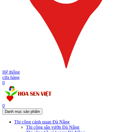
Hệ thống
cửa hàng
0
0
Danh mục sản phẩm
Thi công cảnh quan Đà Nẵng
Thi công sân vườn Đà Nẵng