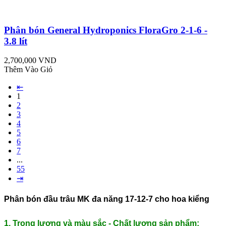
Phân bón General Hydroponics FloraGro 2-1-6 -
3.8 lít
2,700,000 VND
Thêm Vào Giỏ
⇤
1
2
3
4
5
6
7
...
55
⇥
Phân bón đầu trâu MK đa năng 17-12-7 cho hoa kiểng
1. Trọng lượng và màu sắc - Chất lượng sản phẩm: