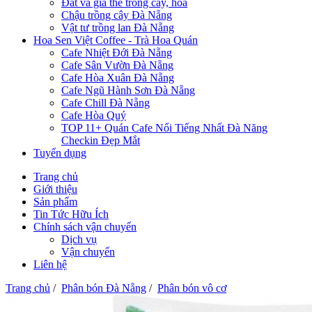
Đất và giá thể trồng cây, hoa
Chậu trồng cây Đà Nẵng
Vật tư trồng lan Đà Nẵng
Hoa Sen Việt Coffee - Trà Hoa Quán
Cafe Nhiệt Đới Đà Nẵng
Cafe Sân Vườn Đà Nẵng
Cafe Hòa Xuân Đà Nẵng
Cafe Ngũ Hành Sơn Đà Nẵng
Cafe Chill Đà Nẵng
Cafe Hòa Quý
TOP 11+ Quán Cafe Nổi Tiếng Nhất Đà Năng
Checkin Đẹp Mắt
Tuyển dụng
Trang chủ
Giới thiệu
Sản phẩm
Tin Tức Hữu Ích
Chính sách vận chuyển
Dịch vụ
Vận chuyển
Liên hệ
Trang chủ
/
Phân bón Đà Nẵng
/
Phân bón vô cơ