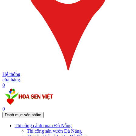
Hệ thống
cửa hàng
0
0
Danh mục sản phẩm
Thi công cảnh quan Đà Nẵng
Thi công sân vườn Đà Nẵng