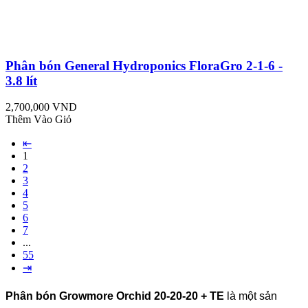
Phân bón General Hydroponics FloraGro 2-1-6 -
3.8 lít
2,700,000 VND
Thêm Vào Giỏ
⇤
1
2
3
4
5
6
7
...
55
⇥
Phân bón Growmore Orchid 20-20-20 + TE
là một sản