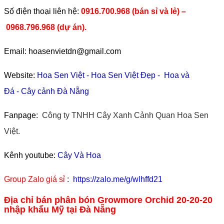
​Số điện thoại liên hệ:
0916.700.968 (bán sỉ và lẻ) –
0968.796.968
(
dự án).
Email: hoasenvietdn@gmail.com
Website:
Hoa Sen Việt
-
Hoa Sen Việt Đẹp
-
Hoa và
Đá
-
Cây cảnh Đà Nẵng
Fanpage:
Công ty TNHH Cây Xanh Cảnh Quan Hoa Sen
Việt.
Kênh youtube:
Cây Và Hoa
Group Zalo giá sỉ
:
https://zalo.me/g/wlhffd21
Địa chỉ bán phân bón Growmore Orchid 20-20-20
nhập khẩu Mỹ tại Đà Nẵng