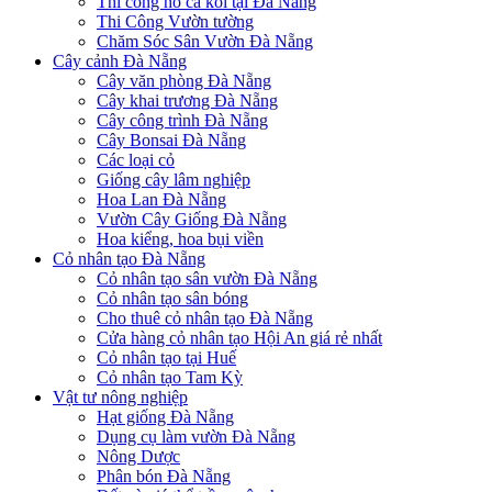
Thi công hồ cá koi tại Đà Nẵng
Thi Công Vườn tường
Chăm Sóc Sân Vườn Đà Nẵng
Cây cảnh Đà Nẵng
Cây văn phòng Đà Nẵng
Cây khai trương Đà Nẵng
Cây công trình Đà Nẵng
Cây Bonsai Đà Nẵng
Các loại cỏ
Giống cây lâm nghiệp
Hoa Lan Đà Nẵng
Vườn Cây Giống Đà Nẵng
Hoa kiểng, hoa bụi viền
Cỏ nhân tạo Đà Nẵng
Cỏ nhân tạo sân vườn Đà Nẵng
Cỏ nhân tạo sân bóng
Cho thuê cỏ nhân tạo Đà Nẵng
Cửa hàng cỏ nhân tạo Hội An giá rẻ nhất
Cỏ nhân tạo tại Huế
Cỏ nhân tạo Tam Kỳ
Vật tư nông nghiệp
Hạt giống Đà Nẵng
Dụng cụ làm vườn Đà Nẵng
Nông Dược
Phân bón Đà Nẵng