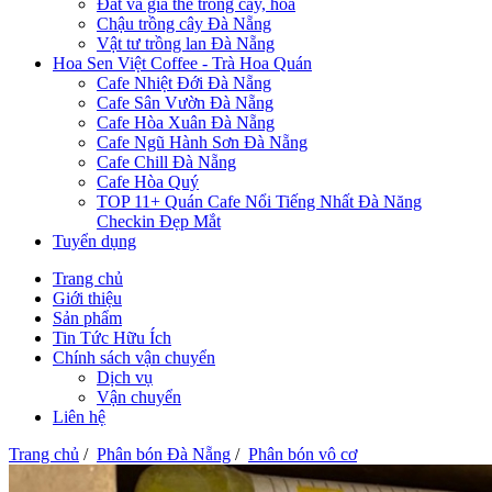
Đất và giá thể trồng cây, hoa
Chậu trồng cây Đà Nẵng
Vật tư trồng lan Đà Nẵng
Hoa Sen Việt Coffee - Trà Hoa Quán
Cafe Nhiệt Đới Đà Nẵng
Cafe Sân Vườn Đà Nẵng
Cafe Hòa Xuân Đà Nẵng
Cafe Ngũ Hành Sơn Đà Nẵng
Cafe Chill Đà Nẵng
Cafe Hòa Quý
TOP 11+ Quán Cafe Nổi Tiếng Nhất Đà Năng
Checkin Đẹp Mắt
Tuyển dụng
Trang chủ
Giới thiệu
Sản phẩm
Tin Tức Hữu Ích
Chính sách vận chuyển
Dịch vụ
Vận chuyển
Liên hệ
Trang chủ
/
Phân bón Đà Nẵng
/
Phân bón vô cơ