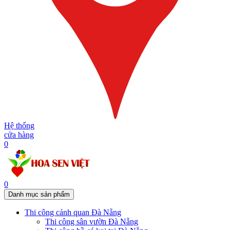
Hệ thống
cửa hàng
0
0
Danh mục sản phẩm
Thi công cảnh quan Đà Nẵng
Thi công sân vườn Đà Nẵng