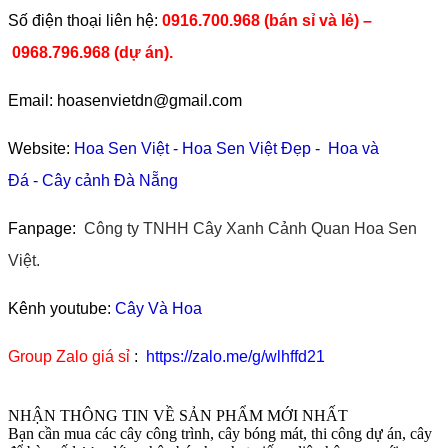
​Số điện thoại liên hệ:
0916.700.968 (bán sỉ và lẻ) –
0968.796.968
(
dự án).
Email: hoasenvietdn@gmail.com
Website:
Hoa Sen Việt
-
Hoa Sen Việt Đẹp
-
Hoa và
Đá
-
Cây cảnh Đà Nẵng
Fanpage:
Công ty TNHH Cây Xanh Cảnh Quan Hoa Sen
Việt.
Kênh youtube:
Cây Và Hoa
Group Zalo giá sỉ
:
https://zalo.me/g/wlhffd21
NHẬN THÔNG TIN VỀ SẢN PHẨM MỚI NHẤT
Bạn cần mua các cây công trình, cây bóng mát, thi công dự án, cây