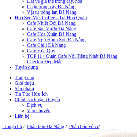
Đất và giá thể trồng cây, hoa
Chậu trồng cây Đà Nẵng
Vật tư trồng lan Đà Nẵng
Hoa Sen Việt Coffee - Trà Hoa Quán
Cafe Nhiệt Đới Đà Nẵng
Cafe Sân Vườn Đà Nẵng
Cafe Hòa Xuân Đà Nẵng
Cafe Ngũ Hành Sơn Đà Nẵng
Cafe Chill Đà Nẵng
Cafe Hòa Quý
TOP 11+ Quán Cafe Nổi Tiếng Nhất Đà Năng
Checkin Đẹp Mắt
Tuyển dụng
Trang chủ
Giới thiệu
Sản phẩm
Tin Tức Hữu Ích
Chính sách vận chuyển
Dịch vụ
Vận chuyển
Liên hệ
Trang chủ
/
Phân bón Đà Nẵng
/
Phân bón vô cơ