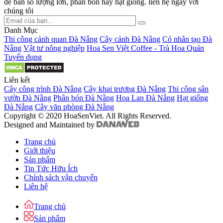
để bàn số lượng lớn, phân bón hay hạt giống. liên hệ ngay với
chúng tôi
Danh Mục
Thi công cảnh quan Đà Nẵng
Cây cảnh Đà Nẵng
Cỏ nhân tạo Đà
Nẵng
Vật tư nông nghiệp
Hoa Sen Việt Coffee - Trà Hoa Quán
Tuyển dụng
Liên kết
Cây công trình Đà Nẵng
Cây khai trương Đà Nẵng
Thi công sân
vườn Đà Nẵng
Phân bón Đà Nẵng
Hoa Lan Đà Nẵng
Hạt giống
Đà Nẵng
Cây văn phòng Đà Nẵng
Copyright © 2020 HoaSenViet. All Rights Reserved.
Designed and Maintained by
Trang chủ
Giới thiệu
Sản phẩm
Tin Tức Hữu Ích
Chính sách vận chuyển
Liên hệ
Trang chủ
Sản phẩm