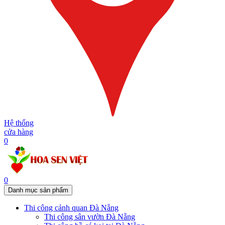
Hệ thống
cửa hàng
0
0
Danh mục sản phẩm
Thi công cảnh quan Đà Nẵng
Thi công sân vườn Đà Nẵng