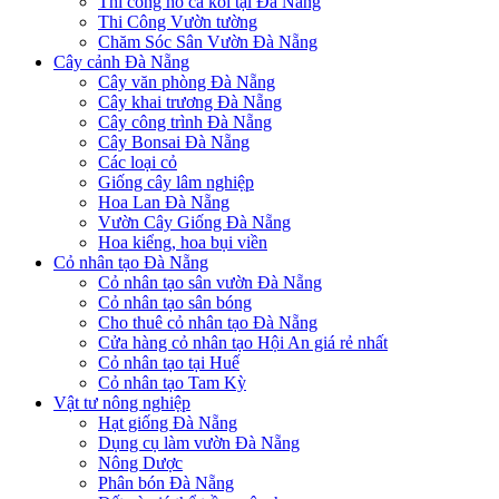
Thi công hồ cá koi tại Đà Nẵng
Thi Công Vườn tường
Chăm Sóc Sân Vườn Đà Nẵng
Cây cảnh Đà Nẵng
Cây văn phòng Đà Nẵng
Cây khai trương Đà Nẵng
Cây công trình Đà Nẵng
Cây Bonsai Đà Nẵng
Các loại cỏ
Giống cây lâm nghiệp
Hoa Lan Đà Nẵng
Vườn Cây Giống Đà Nẵng
Hoa kiểng, hoa bụi viền
Cỏ nhân tạo Đà Nẵng
Cỏ nhân tạo sân vườn Đà Nẵng
Cỏ nhân tạo sân bóng
Cho thuê cỏ nhân tạo Đà Nẵng
Cửa hàng cỏ nhân tạo Hội An giá rẻ nhất
Cỏ nhân tạo tại Huế
Cỏ nhân tạo Tam Kỳ
Vật tư nông nghiệp
Hạt giống Đà Nẵng
Dụng cụ làm vườn Đà Nẵng
Nông Dược
Phân bón Đà Nẵng