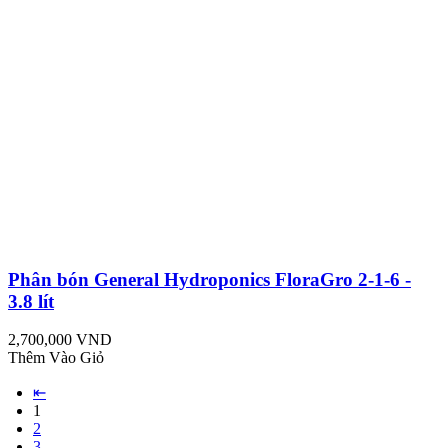
Phân bón General Hydroponics FloraGro 2-1-6 -
3.8 lít
2,700,000 VND
Thêm Vào Giỏ
⇤
1
2
3