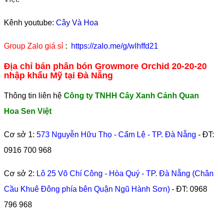
Kênh youtube:
Cây Và Hoa
Group Zalo giá sỉ
:
https://zalo.me/g/wlhffd21
Địa chỉ bán phân bón Growmore Orchid 20-20-20
nhập khẩu Mỹ tại Đà Nẵng
Thông tin liên hệ
Công ty TNHH Cây Xanh Cảnh Quan
Hoa Sen Việt
Cơ sở 1:
573 Nguyễn Hữu Thọ - Cẩm Lệ - TP. Đà Nẵng
- ĐT:
0916 700 968
Cơ sở 2:
Lô 25 Võ Chí Công - Hòa Quý - TP. Đà Nẵng (Chân
Cầu Khuê Đông phía bên Quận Ngũ Hành Sơn)
- ĐT:
0968
796 968