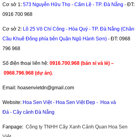
Cơ sở 1:
573 Nguyễn Hữu Thọ - Cẩm Lệ - TP. Đà Nẵng
- ĐT:
0916 700 968
Cơ sở 2:
Lô 25 Võ Chí Công - Hòa Quý - TP. Đà Nẵng (Chân
Cầu Khuê Đông phía bên Quận Ngũ Hành Sơn)
- ĐT:
0968
796 968
​Số điện thoại liên hệ:
0916.700.968 (bán sỉ và lẻ) –
0968.796.968
(
dự án).
Email: hoasenvietdn@gmail.com
Website:
Hoa Sen Việt
-
Hoa Sen Việt Đẹp
-
Hoa và
Đá
-
Cây cảnh Đà Nẵng
Fanpage:
Công ty TNHH Cây Xanh Cảnh Quan Hoa Sen
Việt.