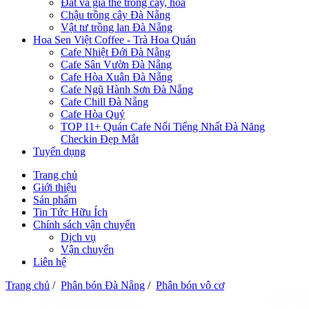
Đất và giá thể trồng cây, hoa
Chậu trồng cây Đà Nẵng
Vật tư trồng lan Đà Nẵng
Hoa Sen Việt Coffee - Trà Hoa Quán
Cafe Nhiệt Đới Đà Nẵng
Cafe Sân Vườn Đà Nẵng
Cafe Hòa Xuân Đà Nẵng
Cafe Ngũ Hành Sơn Đà Nẵng
Cafe Chill Đà Nẵng
Cafe Hòa Quý
TOP 11+ Quán Cafe Nổi Tiếng Nhất Đà Năng
Checkin Đẹp Mắt
Tuyển dụng
Trang chủ
Giới thiệu
Sản phẩm
Tin Tức Hữu Ích
Chính sách vận chuyển
Dịch vụ
Vận chuyển
Liên hệ
Trang chủ
/
Phân bón Đà Nẵng
/
Phân bón vô cơ