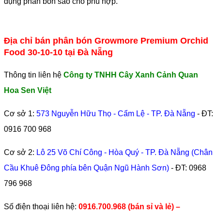
dụng phân bón sao cho phù hợp.
Địa chỉ bán phân bón Growmore Premium Orchid
Food 30-10-10 tại Đà Nẵng
Thông tin liên hệ
Công ty TNHH Cây Xanh Cảnh Quan
Hoa Sen Việt
Cơ sở 1:
573 Nguyễn Hữu Thọ - Cẩm Lệ - TP. Đà Nẵng
- ĐT:
0916 700 968
Cơ sở 2:
Lô 25 Võ Chí Công - Hòa Quý - TP. Đà Nẵng (Chân
Cầu Khuê Đông phía bên Quận Ngũ Hành Sơn)
- ĐT:
0968
796 968
​Số điện thoại liên hệ:
0916.700.968 (bán sỉ và lẻ) –