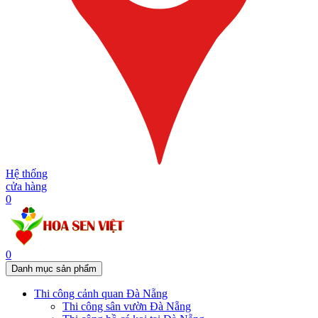
Hệ thống
cửa hàng
0
0
Danh mục sản phẩm
Thi công cảnh quan Đà Nẵng
Thi công sân vườn Đà Nẵng