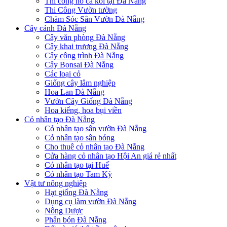
Thi công hồ cá koi tại Đà Nẵng
Thi Công Vườn tường
Chăm Sóc Sân Vườn Đà Nẵng
Cây cảnh Đà Nẵng
Cây văn phòng Đà Nẵng
Cây khai trương Đà Nẵng
Cây công trình Đà Nẵng
Cây Bonsai Đà Nẵng
Các loại cỏ
Giống cây lâm nghiệp
Hoa Lan Đà Nẵng
Vườn Cây Giống Đà Nẵng
Hoa kiểng, hoa bụi viền
Cỏ nhân tạo Đà Nẵng
Cỏ nhân tạo sân vườn Đà Nẵng
Cỏ nhân tạo sân bóng
Cho thuê cỏ nhân tạo Đà Nẵng
Cửa hàng cỏ nhân tạo Hội An giá rẻ nhất
Cỏ nhân tạo tại Huế
Cỏ nhân tạo Tam Kỳ
Vật tư nông nghiệp
Hạt giống Đà Nẵng
Dụng cụ làm vườn Đà Nẵng
Nông Dược
Phân bón Đà Nẵng