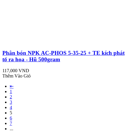
Phân bón NPK AC-PHOS 5-35-25 + TE kích phát
tố ra hoa - Hũ 500gram
117,000 VND
Thêm Vào Giỏ
⇤
1
2
3
4
5
6
7
...