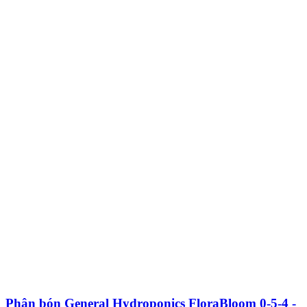
Phân bón General Hydroponics FloraBloom 0-5-4 -