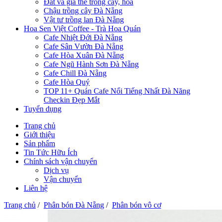
Đất và giá thể trồng cây, hoa
Chậu trồng cây Đà Nẵng
Vật tư trồng lan Đà Nẵng
Hoa Sen Việt Coffee - Trà Hoa Quán
Cafe Nhiệt Đới Đà Nẵng
Cafe Sân Vườn Đà Nẵng
Cafe Hòa Xuân Đà Nẵng
Cafe Ngũ Hành Sơn Đà Nẵng
Cafe Chill Đà Nẵng
Cafe Hòa Quý
TOP 11+ Quán Cafe Nổi Tiếng Nhất Đà Năng
Checkin Đẹp Mắt
Tuyển dụng
Trang chủ
Giới thiệu
Sản phẩm
Tin Tức Hữu Ích
Chính sách vận chuyển
Dịch vụ
Vận chuyển
Liên hệ
Trang chủ
/
Phân bón Đà Nẵng
/
Phân bón vô cơ