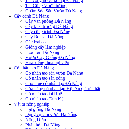
Thi công hồ cá koi tại Đà Nẵng
Thi Công Vườn tường
Chăm Sóc Sân Vườn Đà Nẵng
Cây cảnh Đà Nẵng
Cây văn phòng Đà Nẵng
Cây khai trương Đà Nẵng
Cây công trình Đà Nẵng
Cây Bonsai Đà Nẵng
Các loại cỏ
Giống cây lâm nghiệp
Hoa Lan Đà Nẵng
Vườn Cây Giống Đà Nẵng
Hoa kiểng, hoa bụi viền
Cỏ nhân tạo Đà Nẵng
Cỏ nhân tạo sân vườn Đà Nẵng
Cỏ nhân tạo sân bóng
Cho thuê cỏ nhân tạo Đà Nẵng
Cửa hàng cỏ nhân tạo Hội An giá rẻ nhất
Cỏ nhân tạo tại Huế
Cỏ nhân tạo Tam Kỳ
Vật tư nông nghiệp
Hạt giống Đà Nẵng
Dụng cụ làm vườn Đà Nẵng
Nông Dược
Phân bón Đà Nẵng