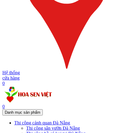
Hệ thống
cửa hàng
0
0
Danh mục sản phẩm
Thi công cảnh quan Đà Nẵng
Thi công sân vườn Đà Nẵng