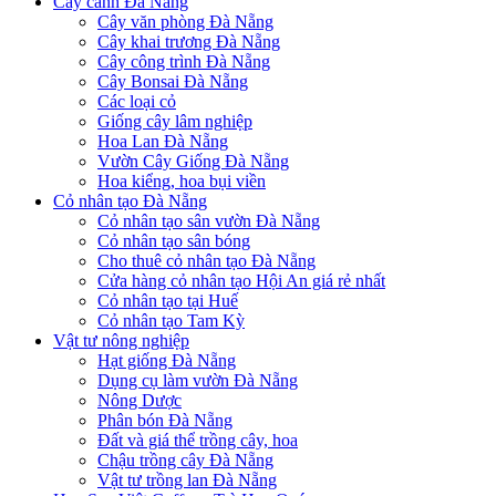
Cây cảnh Đà Nẵng
Cây văn phòng Đà Nẵng
Cây khai trương Đà Nẵng
Cây công trình Đà Nẵng
Cây Bonsai Đà Nẵng
Các loại cỏ
Giống cây lâm nghiệp
Hoa Lan Đà Nẵng
Vườn Cây Giống Đà Nẵng
Hoa kiểng, hoa bụi viền
Cỏ nhân tạo Đà Nẵng
Cỏ nhân tạo sân vườn Đà Nẵng
Cỏ nhân tạo sân bóng
Cho thuê cỏ nhân tạo Đà Nẵng
Cửa hàng cỏ nhân tạo Hội An giá rẻ nhất
Cỏ nhân tạo tại Huế
Cỏ nhân tạo Tam Kỳ
Vật tư nông nghiệp
Hạt giống Đà Nẵng
Dụng cụ làm vườn Đà Nẵng
Nông Dược
Phân bón Đà Nẵng
Đất và giá thể trồng cây, hoa
Chậu trồng cây Đà Nẵng
Vật tư trồng lan Đà Nẵng