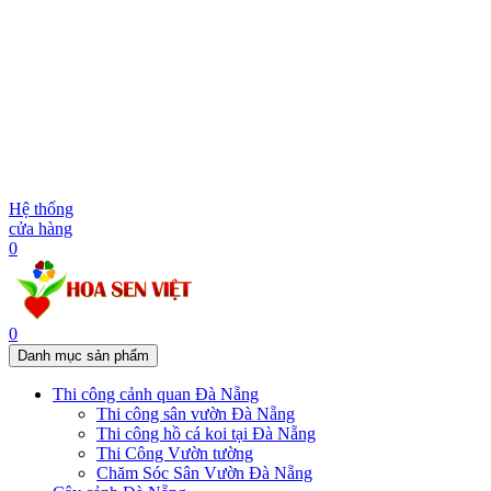
Hệ thống
cửa hàng
0
0
Danh mục sản phẩm
Thi công cảnh quan Đà Nẵng
Thi công sân vườn Đà Nẵng
Thi công hồ cá koi tại Đà Nẵng
Thi Công Vườn tường
Chăm Sóc Sân Vườn Đà Nẵng