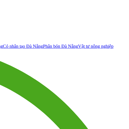
ng
Cỏ nhân tạo Đà Nẵng
Phân bón Đà Nẵng
Vật tư nông nghiệp