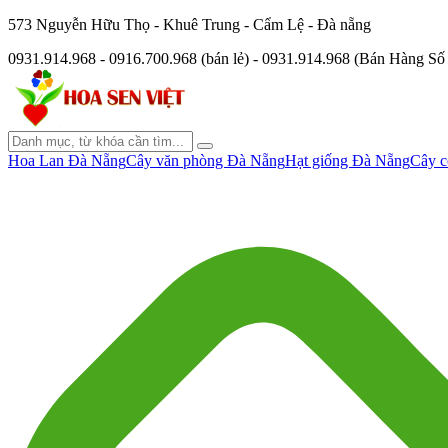
573 Nguyễn Hữu Thọ - Khuê Trung - Cẩm Lệ - Đà nẵng
0931.914.968 - 0916.700.968 (bán lẻ) - 0931.914.968 (Bán Hàng S
Hoa Lan Đà Nẵng
Cây văn phòng Đà Nẵng
Hạt giống Đà Nẵng
Cây c