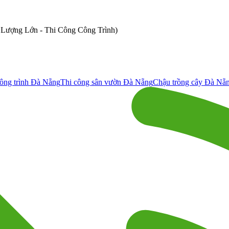
ố Lượng Lớn - Thi Công Công Trình)
ông trình Đà Nẵng
Thi công sân vườn Đà Nẵng
Chậu trồng cây Đà Nẵ