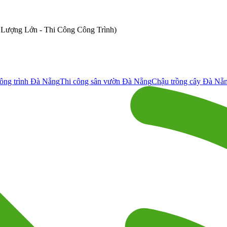
ố Lượng Lớn - Thi Công Công Trình)
ông trình Đà Nẵng
Thi công sân vườn Đà Nẵng
Chậu trồng cây Đà Nẵ