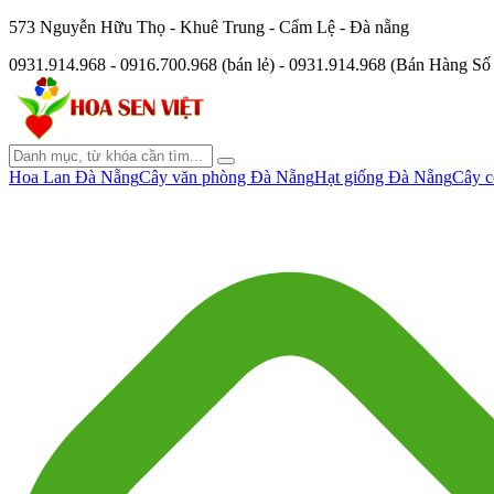
573 Nguyễn Hữu Thọ - Khuê Trung - Cẩm Lệ - Đà nẵng
0931.914.968 - 0916.700.968 (bán lẻ) - 0931.914.968 (Bán Hàng S
Hoa Lan Đà Nẵng
Cây văn phòng Đà Nẵng
Hạt giống Đà Nẵng
Cây c