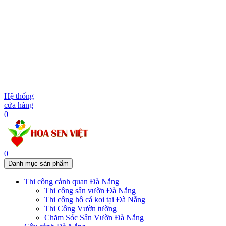
Hệ thống
cửa hàng
0
0
Danh mục sản phẩm
Thi công cảnh quan Đà Nẵng
Thi công sân vườn Đà Nẵng
Thi công hồ cá koi tại Đà Nẵng
Thi Công Vườn tường
Chăm Sóc Sân Vườn Đà Nẵng