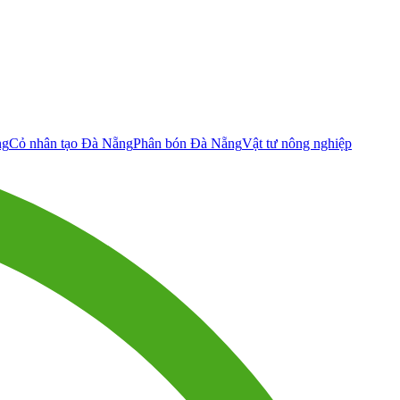
ng
Cỏ nhân tạo Đà Nẵng
Phân bón Đà Nẵng
Vật tư nông nghiệp