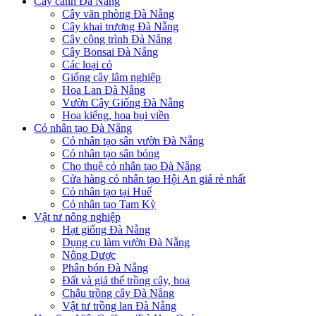
Cây cảnh Đà Nẵng
Cây văn phòng Đà Nẵng
Cây khai trương Đà Nẵng
Cây công trình Đà Nẵng
Cây Bonsai Đà Nẵng
Các loại cỏ
Giống cây lâm nghiệp
Hoa Lan Đà Nẵng
Vườn Cây Giống Đà Nẵng
Hoa kiểng, hoa bụi viền
Cỏ nhân tạo Đà Nẵng
Cỏ nhân tạo sân vườn Đà Nẵng
Cỏ nhân tạo sân bóng
Cho thuê cỏ nhân tạo Đà Nẵng
Cửa hàng cỏ nhân tạo Hội An giá rẻ nhất
Cỏ nhân tạo tại Huế
Cỏ nhân tạo Tam Kỳ
Vật tư nông nghiệp
Hạt giống Đà Nẵng
Dụng cụ làm vườn Đà Nẵng
Nông Dược
Phân bón Đà Nẵng
Đất và giá thể trồng cây, hoa
Chậu trồng cây Đà Nẵng
Vật tư trồng lan Đà Nẵng