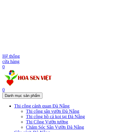
Hệ thống
cửa hàng
0
0
Danh mục sản phẩm
Thi công cảnh quan Đà Nẵng
Thi công sân vườn Đà Nẵng
Thi công hồ cá koi tại Đà Nẵng
Thi Công Vườn tường
Chăm Sóc Sân Vườn Đà Nẵng