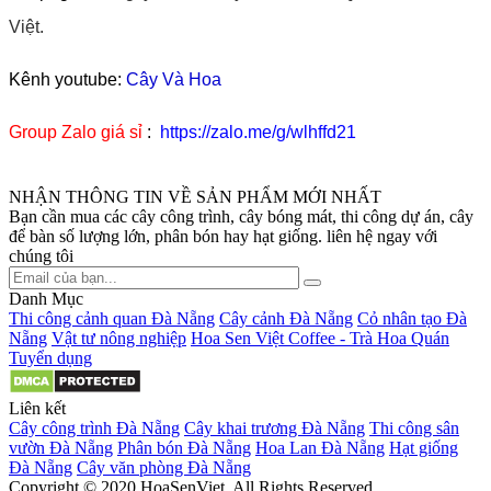
Việt.
Kênh youtube:
Cây Và Hoa
Group Zalo giá sỉ
:
https://zalo.me/g/wlhffd21
NHẬN THÔNG TIN VỀ SẢN PHẨM MỚI NHẤT
Bạn cần mua các cây công trình, cây bóng mát, thi công dự án, cây
để bàn số lượng lớn, phân bón hay hạt giống. liên hệ ngay với
chúng tôi
Danh Mục
Thi công cảnh quan Đà Nẵng
Cây cảnh Đà Nẵng
Cỏ nhân tạo Đà
Nẵng
Vật tư nông nghiệp
Hoa Sen Việt Coffee - Trà Hoa Quán
Tuyển dụng
Liên kết
Cây công trình Đà Nẵng
Cây khai trương Đà Nẵng
Thi công sân
vườn Đà Nẵng
Phân bón Đà Nẵng
Hoa Lan Đà Nẵng
Hạt giống
Đà Nẵng
Cây văn phòng Đà Nẵng
Copyright © 2020 HoaSenViet. All Rights Reserved.