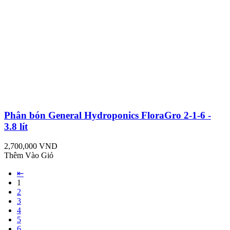
Phân bón General Hydroponics FloraGro 2-1-6 -
3.8 lít
2,700,000 VND
Thêm Vào Giỏ
⇤
1
2
3
4
5
6