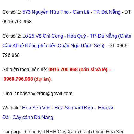
Cơ sở 1:
573 Nguyễn Hữu Thọ - Cẩm Lệ - TP. Đà Nẵng
- ĐT:
0916 700 968
Cơ sở 2:
Lô 25 Võ Chí Công - Hòa Quý - TP. Đà Nẵng (Chân
Cầu Khuê Đông phía bên Quận Ngũ Hành Sơn)
- ĐT:
0968
796 968
​Số điện thoại liên hệ:
0916.700.968 (bán sỉ và lẻ) –
0968.796.968
(
dự án).
Email: hoasenvietdn@gmail.com
Website:
Hoa Sen Việt
-
Hoa Sen Việt Đẹp
-
Hoa và
Đá
-
Cây cảnh Đà Nẵng
Fanpage:
Công ty TNHH Cây Xanh Cảnh Quan Hoa Sen