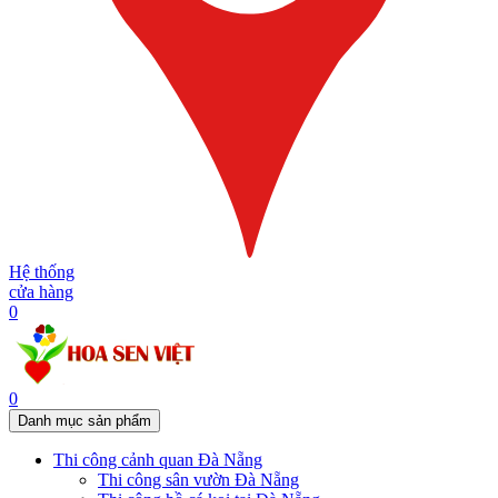
Hệ thống
cửa hàng
0
0
Danh mục sản phẩm
Thi công cảnh quan Đà Nẵng
Thi công sân vườn Đà Nẵng