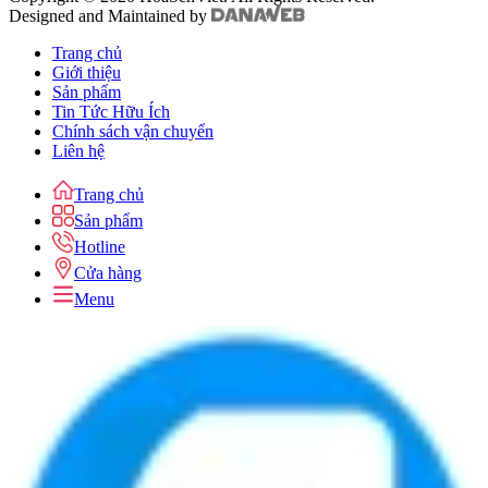
Designed and Maintained by
Trang chủ
Giới thiệu
Sản phẩm
Tin Tức Hữu Ích
Chính sách vận chuyển
Liên hệ
Trang chủ
Sản phẩm
Hotline
Cửa hàng
Menu