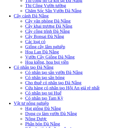
Thi công hồ cá koi tại Đà Nẵng
Thi Công Vườn tường
Chăm Sóc Sân Vườn Đà Nẵng
Cây cảnh Đà Nẵng
Cây văn phòng Đà Nẵng
Cây khai trương Đà Nẵng
Cây công trình Đà Nẵng
Cây Bonsai Đà Nẵng
Các loại cỏ
Giống cây lâm nghiệp
Hoa Lan Đà Nẵng
Vườn Cây Giống Đà Nẵng
Hoa kiểng, hoa bụi viền
Cỏ nhân tạo Đà Nẵng
Cỏ nhân tạo sân vườn Đà Nẵng
Cỏ nhân tạo sân bóng
Cho thuê cỏ nhân tạo Đà Nẵng
Cửa hàng cỏ nhân tạo Hội An giá rẻ nhất
Cỏ nhân tạo tại Huế
Cỏ nhân tạo Tam Kỳ
Vật tư nông nghiệp
Hạt giống Đà Nẵng
Dụng cụ làm vườn Đà Nẵng
Nông Dược
Phân bón Đà Nẵng