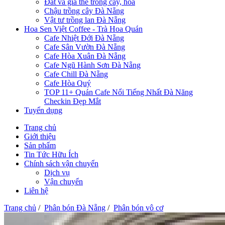
Đất và giá thể trồng cây, hoa
Chậu trồng cây Đà Nẵng
Vật tư trồng lan Đà Nẵng
Hoa Sen Việt Coffee - Trà Hoa Quán
Cafe Nhiệt Đới Đà Nẵng
Cafe Sân Vườn Đà Nẵng
Cafe Hòa Xuân Đà Nẵng
Cafe Ngũ Hành Sơn Đà Nẵng
Cafe Chill Đà Nẵng
Cafe Hòa Quý
TOP 11+ Quán Cafe Nổi Tiếng Nhất Đà Năng
Checkin Đẹp Mắt
Tuyển dụng
Trang chủ
Giới thiệu
Sản phẩm
Tin Tức Hữu Ích
Chính sách vận chuyển
Dịch vụ
Vận chuyển
Liên hệ
Trang chủ
/
Phân bón Đà Nẵng
/
Phân bón vô cơ