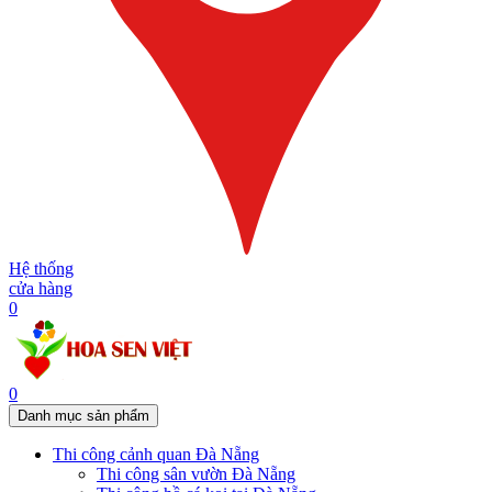
Hệ thống
cửa hàng
0
0
Danh mục sản phẩm
Thi công cảnh quan Đà Nẵng
Thi công sân vườn Đà Nẵng