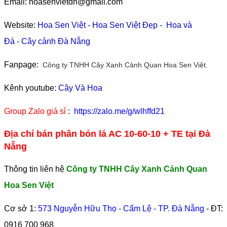
Email: hoasenvietdn@gmail.com
Website:
Hoa Sen Việt
-
Hoa Sen Việt Đẹp
-
Hoa và
Đá
-
Cây cảnh Đà Nẵng
Fanpage:
Công ty TNHH Cây Xanh Cảnh Quan Hoa Sen Việt.
Kênh youtube:
Cây Và Hoa
Group Zalo giá sỉ
:
https://zalo.me/g/wlhffd21
Địa chỉ bán phân bón lá AC 10-60-10 + TE tại Đà
Nẵng
Thông tin liên hệ
Công ty TNHH Cây Xanh Cảnh Quan
Hoa Sen Việt
Cơ sở 1:
573 Nguyễn Hữu Thọ - Cẩm Lệ - TP. Đà Nẵng
- ĐT:
0916 700 968