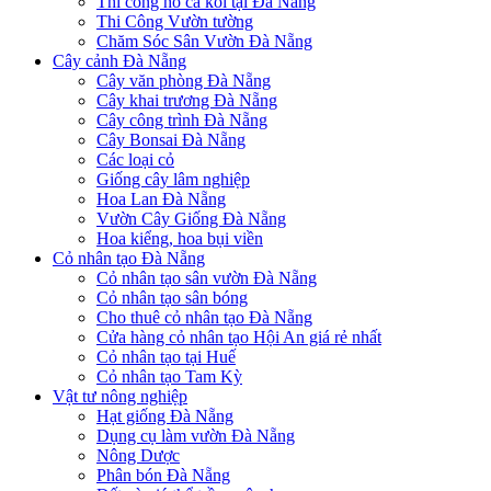
Thi công hồ cá koi tại Đà Nẵng
Thi Công Vườn tường
Chăm Sóc Sân Vườn Đà Nẵng
Cây cảnh Đà Nẵng
Cây văn phòng Đà Nẵng
Cây khai trương Đà Nẵng
Cây công trình Đà Nẵng
Cây Bonsai Đà Nẵng
Các loại cỏ
Giống cây lâm nghiệp
Hoa Lan Đà Nẵng
Vườn Cây Giống Đà Nẵng
Hoa kiểng, hoa bụi viền
Cỏ nhân tạo Đà Nẵng
Cỏ nhân tạo sân vườn Đà Nẵng
Cỏ nhân tạo sân bóng
Cho thuê cỏ nhân tạo Đà Nẵng
Cửa hàng cỏ nhân tạo Hội An giá rẻ nhất
Cỏ nhân tạo tại Huế
Cỏ nhân tạo Tam Kỳ
Vật tư nông nghiệp
Hạt giống Đà Nẵng
Dụng cụ làm vườn Đà Nẵng
Nông Dược
Phân bón Đà Nẵng