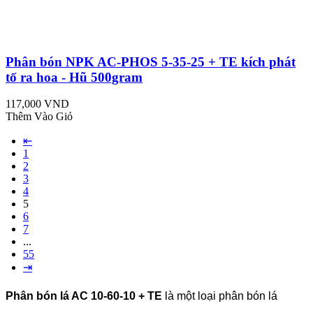
Phân bón NPK AC-PHOS 5-35-25 + TE kích phát
tố ra hoa - Hũ 500gram
117,000 VND
Thêm Vào Giỏ
⇤
1
2
3
4
5
6
7
...
55
⇥
Phân bón lá AC 10-60-10 + TE
là một loại phân bón lá