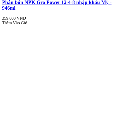
Phân bón NPK Gro Power 12-4-8 nhập khẩu Mỹ -
946ml
359,000 VND
Thêm Vào Giỏ