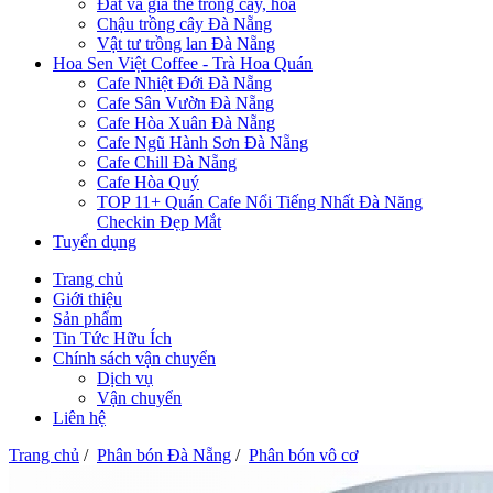
Đất và giá thể trồng cây, hoa
Chậu trồng cây Đà Nẵng
Vật tư trồng lan Đà Nẵng
Hoa Sen Việt Coffee - Trà Hoa Quán
Cafe Nhiệt Đới Đà Nẵng
Cafe Sân Vườn Đà Nẵng
Cafe Hòa Xuân Đà Nẵng
Cafe Ngũ Hành Sơn Đà Nẵng
Cafe Chill Đà Nẵng
Cafe Hòa Quý
TOP 11+ Quán Cafe Nổi Tiếng Nhất Đà Năng
Checkin Đẹp Mắt
Tuyển dụng
Trang chủ
Giới thiệu
Sản phẩm
Tin Tức Hữu Ích
Chính sách vận chuyển
Dịch vụ
Vận chuyển
Liên hệ
Trang chủ
/
Phân bón Đà Nẵng
/
Phân bón vô cơ