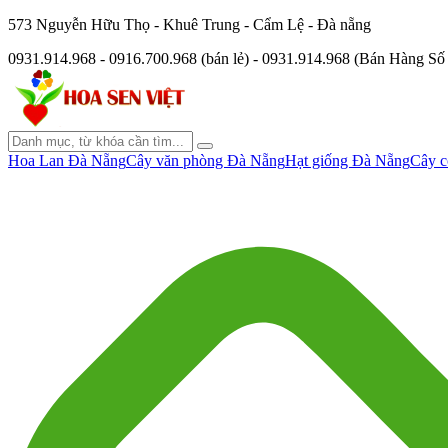
573 Nguyễn Hữu Thọ - Khuê Trung - Cẩm Lệ - Đà nẵng
0931.914.968 - 0916.700.968 (bán lẻ) - 0931.914.968 (Bán Hàng S
Hoa Lan Đà Nẵng
Cây văn phòng Đà Nẵng
Hạt giống Đà Nẵng
Cây c