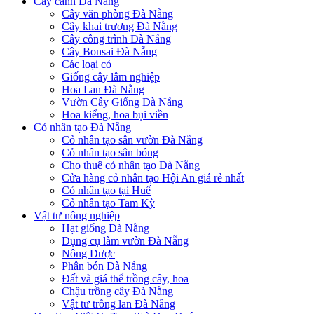
Cây cảnh Đà Nẵng
Cây văn phòng Đà Nẵng
Cây khai trương Đà Nẵng
Cây công trình Đà Nẵng
Cây Bonsai Đà Nẵng
Các loại cỏ
Giống cây lâm nghiệp
Hoa Lan Đà Nẵng
Vườn Cây Giống Đà Nẵng
Hoa kiểng, hoa bụi viền
Cỏ nhân tạo Đà Nẵng
Cỏ nhân tạo sân vườn Đà Nẵng
Cỏ nhân tạo sân bóng
Cho thuê cỏ nhân tạo Đà Nẵng
Cửa hàng cỏ nhân tạo Hội An giá rẻ nhất
Cỏ nhân tạo tại Huế
Cỏ nhân tạo Tam Kỳ
Vật tư nông nghiệp
Hạt giống Đà Nẵng
Dụng cụ làm vườn Đà Nẵng
Nông Dược
Phân bón Đà Nẵng
Đất và giá thể trồng cây, hoa
Chậu trồng cây Đà Nẵng
Vật tư trồng lan Đà Nẵng