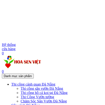
Hệ thống
cửa hàng
0
0
Danh mục sản phẩm
Thi công cảnh quan Đà Nẵng
Thi công sân vườn Đà Nẵng
Thi công hồ cá koi tại Đà Nẵng
Thi Công Vườn tường
Chăm Sóc Sân Vườn Đà Nẵng