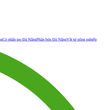
ng
Cỏ nhân tạo Đà Nẵng
Phân bón Đà Nẵng
Vật tư nông nghiệp