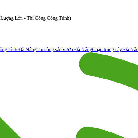
ố Lượng Lớn - Thi Công Công Trình)
ông trình Đà Nẵng
Thi công sân vườn Đà Nẵng
Chậu trồng cây Đà Nẵ