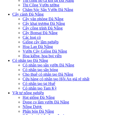
Thi công hồ cá koi tại Đà Nẵng
Thi Công Vườn tường
Chăm Sóc Sân Vườn Đà Nẵng
Cây cảnh Đà Nẵng
Cây văn phòng Đà Nẵng
Cây khai trương Đà Nẵng
Cây công trình Đà Nẵng
Cây Bonsai Đà Nẵng
Các loại cỏ
Giống cây lâm nghiệp
Hoa Lan Đà Nẵng
Vườn Cây Giống Đà Nẵng
Hoa kiểng, hoa bụi viền
Cỏ nhân tạo Đà Nẵng
Cỏ nhân tạo sân vườn Đà Nẵng
Cỏ nhân tạo sân bóng
Cho thuê cỏ nhân tạo Đà Nẵng
Cửa hàng cỏ nhân tạo Hội An giá rẻ nhất
Cỏ nhân tạo tại Huế
Cỏ nhân tạo Tam Kỳ
Vật tư nông nghiệp
Hạt giống Đà Nẵng
Dụng cụ làm vườn Đà Nẵng
Nông Dược
Phân bón Đà Nẵng