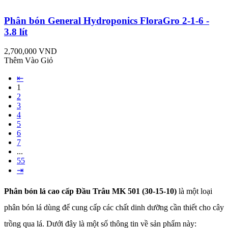
Phân bón General Hydroponics FloraGro 2-1-6 -
3.8 lít
2,700,000 VND
Thêm Vào Giỏ
⇤
1
2
3
4
5
6
7
...
55
⇥
Phân bón lá cao cấp Đầu Trâu MK 501 (30-15-10)
là một loại
phân bón lá dùng để cung cấp các chất dinh dưỡng cần thiết cho cây
trồng qua lá. Dưới đây là một số thông tin về sản phẩm này: