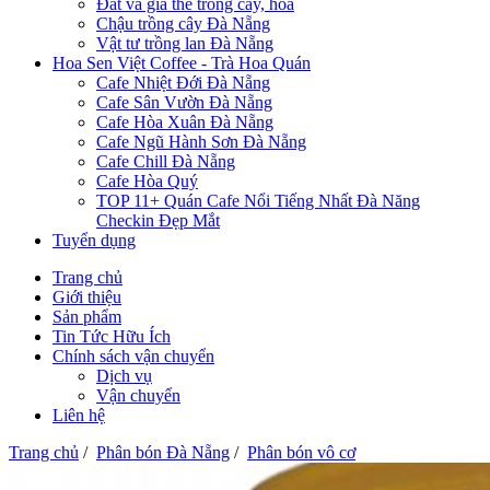
Đất và giá thể trồng cây, hoa
Chậu trồng cây Đà Nẵng
Vật tư trồng lan Đà Nẵng
Hoa Sen Việt Coffee - Trà Hoa Quán
Cafe Nhiệt Đới Đà Nẵng
Cafe Sân Vườn Đà Nẵng
Cafe Hòa Xuân Đà Nẵng
Cafe Ngũ Hành Sơn Đà Nẵng
Cafe Chill Đà Nẵng
Cafe Hòa Quý
TOP 11+ Quán Cafe Nổi Tiếng Nhất Đà Năng
Checkin Đẹp Mắt
Tuyển dụng
Trang chủ
Giới thiệu
Sản phẩm
Tin Tức Hữu Ích
Chính sách vận chuyển
Dịch vụ
Vận chuyển
Liên hệ
Trang chủ
/
Phân bón Đà Nẵng
/
Phân bón vô cơ