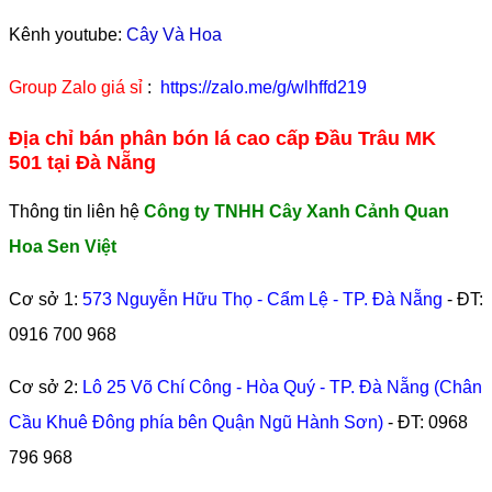
Kênh youtube:
Cây Và Hoa
Group Zalo giá sỉ
:
https://zalo.me/g/wlhffd219
Địa chỉ bán phân bón lá cao cấp Đầu Trâu MK
501 tại Đà Nẵng
Thông tin liên hệ
Công ty TNHH Cây Xanh Cảnh Quan
Hoa Sen Việt
Cơ sở 1:
573 Nguyễn Hữu Thọ - Cẩm Lệ - TP. Đà Nẵng
- ĐT:
0916 700 968
Cơ sở 2:
Lô 25 Võ Chí Công - Hòa Quý - TP. Đà Nẵng (Chân
Cầu Khuê Đông phía bên Quận Ngũ Hành Sơn)
- ĐT:
0968
796 968