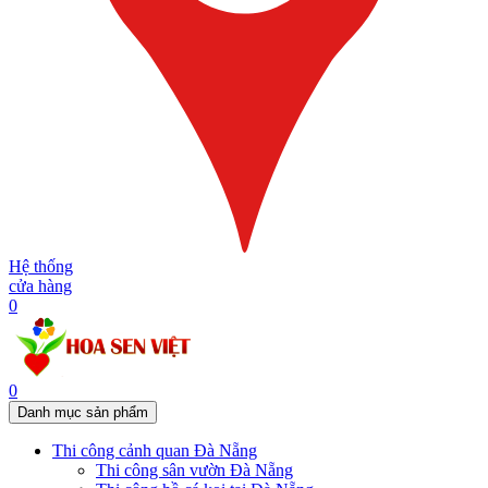
Hệ thống
cửa hàng
0
0
Danh mục sản phẩm
Thi công cảnh quan Đà Nẵng
Thi công sân vườn Đà Nẵng