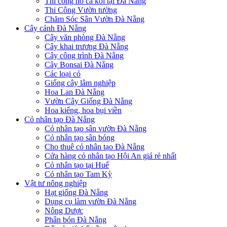
Thi công hồ cá koi tại Đà Nẵng
Thi Công Vườn tường
Chăm Sóc Sân Vườn Đà Nẵng
Cây cảnh Đà Nẵng
Cây văn phòng Đà Nẵng
Cây khai trương Đà Nẵng
Cây công trình Đà Nẵng
Cây Bonsai Đà Nẵng
Các loại cỏ
Giống cây lâm nghiệp
Hoa Lan Đà Nẵng
Vườn Cây Giống Đà Nẵng
Hoa kiểng, hoa bụi viền
Cỏ nhân tạo Đà Nẵng
Cỏ nhân tạo sân vườn Đà Nẵng
Cỏ nhân tạo sân bóng
Cho thuê cỏ nhân tạo Đà Nẵng
Cửa hàng cỏ nhân tạo Hội An giá rẻ nhất
Cỏ nhân tạo tại Huế
Cỏ nhân tạo Tam Kỳ
Vật tư nông nghiệp
Hạt giống Đà Nẵng
Dụng cụ làm vườn Đà Nẵng
Nông Dược
Phân bón Đà Nẵng