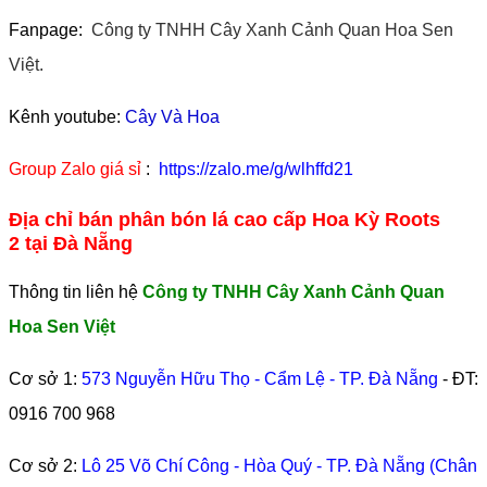
Fanpage:
Công ty TNHH Cây Xanh Cảnh Quan Hoa Sen
Việt.
Kênh youtube:
Cây Và Hoa
Group Zalo giá sỉ
:
https://zalo.me/g/wlhffd21
Địa chỉ bán phân bón lá cao cấp Hoa Kỳ Roots
2 tại Đà Nẵng
Thông tin liên hệ
Công ty TNHH Cây Xanh Cảnh Quan
Hoa Sen Việt
Cơ sở 1:
573 Nguyễn Hữu Thọ - Cẩm Lệ - TP. Đà Nẵng
- ĐT:
0916 700 968
Cơ sở 2:
Lô 25 Võ Chí Công - Hòa Quý - TP. Đà Nẵng (Chân