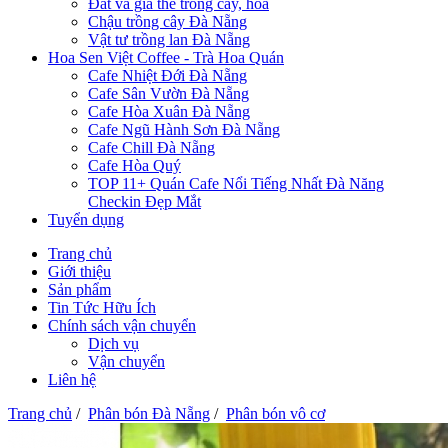
Đất và giá thể trồng cây, hoa
Chậu trồng cây Đà Nẵng
Vật tư trồng lan Đà Nẵng
Hoa Sen Việt Coffee - Trà Hoa Quán
Cafe Nhiệt Đới Đà Nẵng
Cafe Sân Vườn Đà Nẵng
Cafe Hòa Xuân Đà Nẵng
Cafe Ngũ Hành Sơn Đà Nẵng
Cafe Chill Đà Nẵng
Cafe Hòa Quý
TOP 11+ Quán Cafe Nổi Tiếng Nhất Đà Năng
Checkin Đẹp Mắt
Tuyển dụng
Trang chủ
Giới thiệu
Sản phẩm
Tin Tức Hữu Ích
Chính sách vận chuyển
Dịch vụ
Vận chuyển
Liên hệ
Trang chủ
/
Phân bón Đà Nẵng
/
Phân bón vô cơ