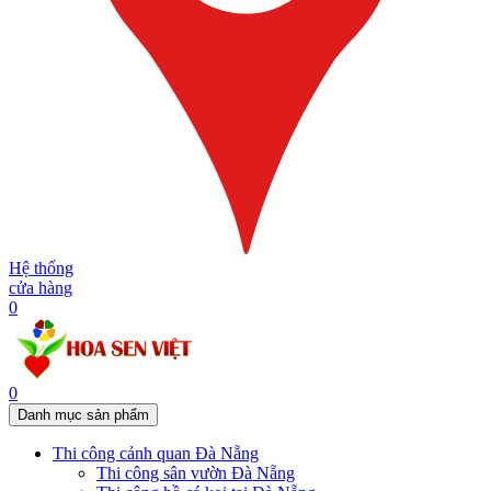
Hệ thống
cửa hàng
0
0
Danh mục sản phẩm
Thi công cảnh quan Đà Nẵng
Thi công sân vườn Đà Nẵng