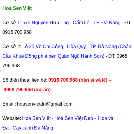
Hoa Sen Việt
Cơ sở 1:
573 Nguyễn Hữu Thọ - Cẩm Lệ - TP. Đà Nẵng
- ĐT:
0916 700 968
Cơ sở 2:
Lô 25 Võ Chí Công - Hòa Quý - TP. Đà Nẵng (Chân
Cầu Khuê Đông phía bên Quận Ngũ Hành Sơn)
- ĐT:
0968
796 968
​Số điện thoại liên hệ:
0916.700.968 (bán sỉ và lẻ) –
0968.796.968
(
dự án).
Email: hoasenvietdn@gmail.com
Website:
Hoa Sen Việt
-
Hoa Sen Việt Đẹp
-
Hoa và
Đá
-
Cây cảnh Đà Nẵng