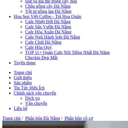
Đất và giá thể trồng cây, hoa
Chậu trồng cây Đà Nẵng
Vật tư trồng lan Đà Nẵng
Hoa Sen Việt Coffee - Trà Hoa Quán
Cafe Nhiệt Đới Đà Nẵng
Cafe Sân Vườn Đà Nẵng
Cafe Hòa Xuân Đà Nẵng
Cafe Ngũ Hành Sơn Đà Nẵng
Cafe Chill Đà Nẵng
Cafe Hòa Quý
TOP 11+ Quán Cafe Nổi Tiếng Nhất Đà Năng
Checkin Đẹp Mắt
Tuyển dụng
Trang chủ
Giới thiệu
Sản phẩm
Tin Tức Hữu Ích
Chính sách vận chuyển
Dịch vụ
Vận chuyển
Liên hệ
Trang chủ
/
Phân bón Đà Nẵng
/
Phân bón vô cơ