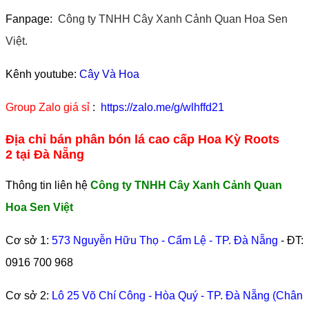
Fanpage:
Công ty TNHH Cây Xanh Cảnh Quan Hoa Sen
Việt.
Kênh youtube:
Cây Và Hoa
Group Zalo giá sỉ
:
https://zalo.me/g/wlhffd21
Địa chỉ bán phân bón lá cao cấp Hoa Kỳ Roots
2 tại Đà Nẵng
Thông tin liên hệ
Công ty TNHH Cây Xanh Cảnh Quan
Hoa Sen Việt
Cơ sở 1:
573 Nguyễn Hữu Thọ - Cẩm Lệ - TP. Đà Nẵng
- ĐT:
0916 700 968
Cơ sở 2:
Lô 25 Võ Chí Công - Hòa Quý - TP. Đà Nẵng (Chân