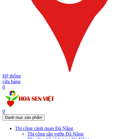
Hệ thống
cửa hàng
0
0
Danh mục sản phẩm
Thi công cảnh quan Đà Nẵng
Thi công sân vườn Đà Nẵng