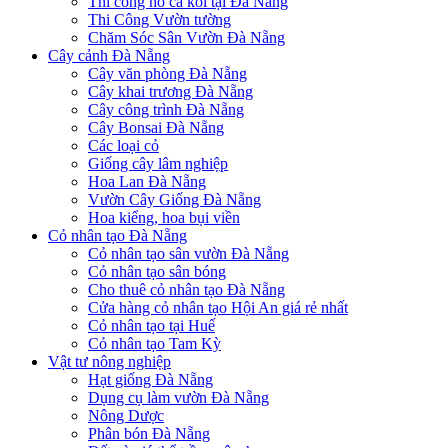
Thi công hồ cá koi tại Đà Nẵng
Thi Công Vườn tường
Chăm Sóc Sân Vườn Đà Nẵng
Cây cảnh Đà Nẵng
Cây văn phòng Đà Nẵng
Cây khai trương Đà Nẵng
Cây công trình Đà Nẵng
Cây Bonsai Đà Nẵng
Các loại cỏ
Giống cây lâm nghiệp
Hoa Lan Đà Nẵng
Vườn Cây Giống Đà Nẵng
Hoa kiểng, hoa bụi viền
Cỏ nhân tạo Đà Nẵng
Cỏ nhân tạo sân vườn Đà Nẵng
Cỏ nhân tạo sân bóng
Cho thuê cỏ nhân tạo Đà Nẵng
Cửa hàng cỏ nhân tạo Hội An giá rẻ nhất
Cỏ nhân tạo tại Huế
Cỏ nhân tạo Tam Kỳ
Vật tư nông nghiệp
Hạt giống Đà Nẵng
Dụng cụ làm vườn Đà Nẵng
Nông Dược
Phân bón Đà Nẵng