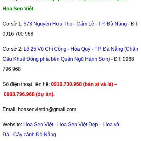
Hoa Sen Việt
Cơ sở 1:
573 Nguyễn Hữu Thọ - Cẩm Lệ - TP. Đà Nẵng
- ĐT:
0916 700 968
Cơ sở 2:
Lô 25 Võ Chí Công - Hòa Quý - TP. Đà Nẵng (Chân
Cầu Khuê Đông phía bên Quận Ngũ Hành Sơn)
- ĐT:
0968
796 968
​Số điện thoại liên hệ:
0916.700.968 (bán sỉ và lẻ) –
0968.796.968
(
dự án).
Email: hoasenvietdn@gmail.com
Website:
Hoa Sen Việt
-
Hoa Sen Việt Đẹp
-
Hoa và
Đá
-
Cây cảnh Đà Nẵng