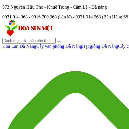
573 Nguyễn Hữu Thọ - Khuê Trung - Cẩm Lệ - Đà nẵng
0931.914.968 - 0916.700.968 (bán lẻ) - 0931.914.968 (Bán Hàng S
Hoa Lan Đà Nẵng
Cây văn phòng Đà Nẵng
Hạt giống Đà Nẵng
Cây c