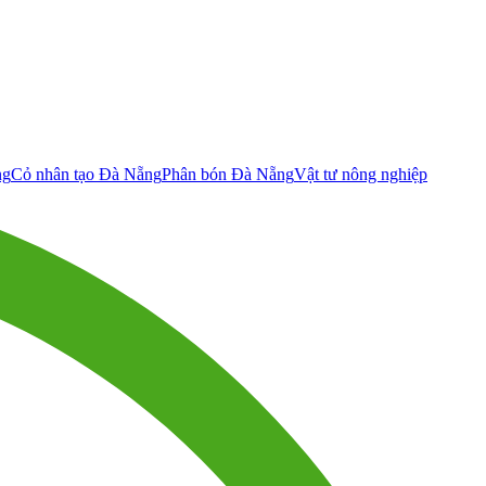
ng
Cỏ nhân tạo Đà Nẵng
Phân bón Đà Nẵng
Vật tư nông nghiệp