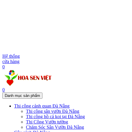
Hệ thống
cửa hàng
0
0
Danh mục sản phẩm
Thi công cảnh quan Đà Nẵng
Thi công sân vườn Đà Nẵng
Thi công hồ cá koi tại Đà Nẵng
Thi Công Vườn tường
Chăm Sóc Sân Vườn Đà Nẵng