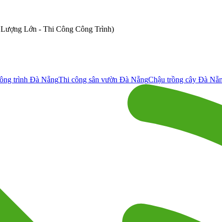
ố Lượng Lớn - Thi Công Công Trình)
ông trình Đà Nẵng
Thi công sân vườn Đà Nẵng
Chậu trồng cây Đà Nẵ