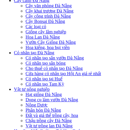
Cây cảnh Đà Nẵng
Cây văn phòng Đà Nẵng
Cây khai trương Đà Nẵng
Cây công trình Đà Nẵng
Cây Bonsai Đà Nẵng
Các loại cỏ
Giống cây lâm nghiệp
Hoa Lan Đà Nẵng
Vườn Cây Giống Đà Nẵng
Hoa kiểng, hoa bụi viền
Cỏ nhân tạo Đà Nẵng
Cỏ nhân tạo sân vườn Đà Nẵng
Cỏ nhân tạo sân bóng
Cho thuê cỏ nhân tạo Đà Nẵng
Cửa hàng cỏ nhân tạo Hội An giá rẻ nhất
Cỏ nhân tạo tại Huế
Cỏ nhân tạo Tam Kỳ
Vật tư nông nghiệp
Hạt giống Đà Nẵng
Dụng cụ làm vườn Đà Nẵng
Nông Dược
Phân bón Đà Nẵng
Đất và giá thể trồng cây, hoa
Chậu trồng cây Đà Nẵng
Vật tư trồng lan Đà Nẵng