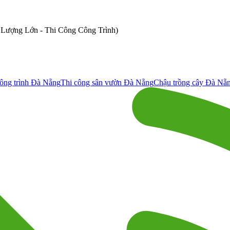
ố Lượng Lớn - Thi Công Công Trình)
ông trình Đà Nẵng
Thi công sân vườn Đà Nẵng
Chậu trồng cây Đà Nẵ