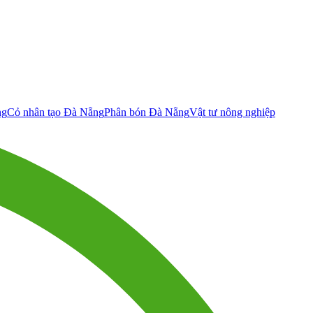
ng
Cỏ nhân tạo Đà Nẵng
Phân bón Đà Nẵng
Vật tư nông nghiệp