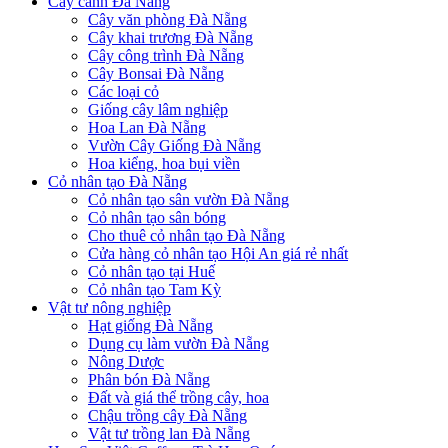
Cây cảnh Đà Nẵng
Cây văn phòng Đà Nẵng
Cây khai trương Đà Nẵng
Cây công trình Đà Nẵng
Cây Bonsai Đà Nẵng
Các loại cỏ
Giống cây lâm nghiệp
Hoa Lan Đà Nẵng
Vườn Cây Giống Đà Nẵng
Hoa kiểng, hoa bụi viền
Cỏ nhân tạo Đà Nẵng
Cỏ nhân tạo sân vườn Đà Nẵng
Cỏ nhân tạo sân bóng
Cho thuê cỏ nhân tạo Đà Nẵng
Cửa hàng cỏ nhân tạo Hội An giá rẻ nhất
Cỏ nhân tạo tại Huế
Cỏ nhân tạo Tam Kỳ
Vật tư nông nghiệp
Hạt giống Đà Nẵng
Dụng cụ làm vườn Đà Nẵng
Nông Dược
Phân bón Đà Nẵng
Đất và giá thể trồng cây, hoa
Chậu trồng cây Đà Nẵng
Vật tư trồng lan Đà Nẵng