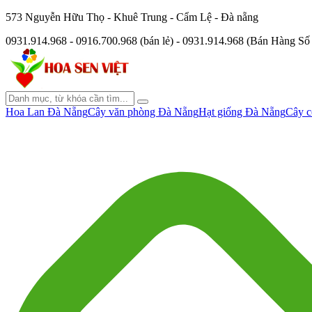
573 Nguyễn Hữu Thọ - Khuê Trung - Cẩm Lệ - Đà nẵng
0931.914.968 - 0916.700.968 (bán lẻ) - 0931.914.968 (Bán Hàng S
Hoa Lan Đà Nẵng
Cây văn phòng Đà Nẵng
Hạt giống Đà Nẵng
Cây c