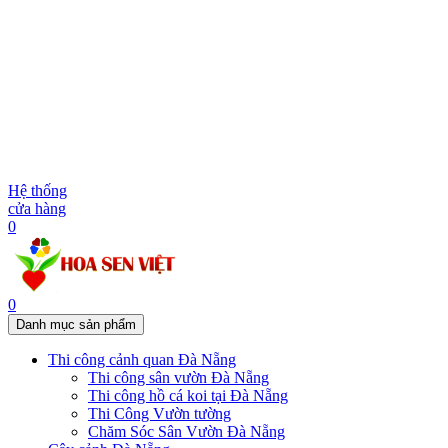
Hệ thống
cửa hàng
0
0
Danh mục sản phẩm
Thi công cảnh quan Đà Nẵng
Thi công sân vườn Đà Nẵng
Thi công hồ cá koi tại Đà Nẵng
Thi Công Vườn tường
Chăm Sóc Sân Vườn Đà Nẵng