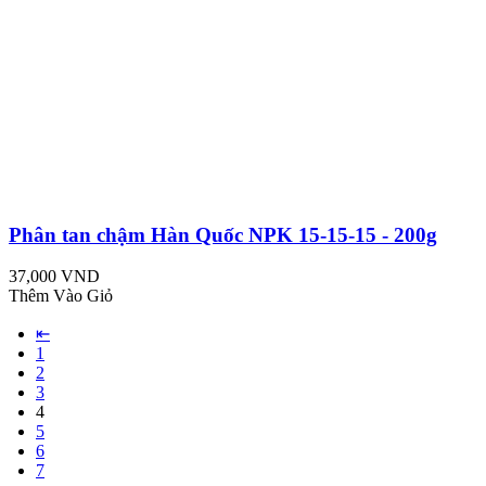
Phân tan chậm Hàn Quốc NPK 15-15-15 - 200g
37,000 VND
Thêm Vào Giỏ
⇤
1
2
3
4
5
6
7