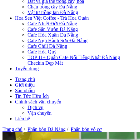
Đất và giá thể trồng cây, hoa
Chậu trồng cây Đà Nẵng
Vật tư trồng lan Đà Nẵng
Hoa Sen Việt Coffee - Trà Hoa Quán
Cafe Nhiệt Đới Đà Nẵng
Cafe Sân Vườn Đà Nẵng
Cafe Hòa Xuân Đà Nẵng
Cafe Ngũ Hành Sơn Đà Nẵng
Cafe Chill Đà Nẵng
Cafe Hòa Quý
TOP 11+ Quán Cafe Nổi Tiếng Nhất Đà Năng
Checkin Đẹp Mắt
Tuyển dụng
Trang chủ
Giới thiệu
Sản phẩm
Tin Tức Hữu Ích
Chính sách vận chuyển
Dịch vụ
Vận chuyển
Liên hệ
Trang chủ
/
Phân bón Đà Nẵng
/
Phân bón vô cơ