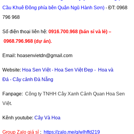
Cầu Khuê Đông phía bên Quận Ngũ Hành Sơn)
- ĐT:
0968
796 968
​Số điện thoại liên hệ:
0916.700.968 (bán sỉ và lẻ) –
0968.796.968
(
dự án).
Email: hoasenvietdn@gmail.com
Website:
Hoa Sen Việt
-
Hoa Sen Việt Đẹp
-
Hoa và
Đá
-
Cây cảnh Đà Nẵng
Fanpage:
Công ty TNHH Cây Xanh Cảnh Quan Hoa Sen
Việt.
Kênh youtube:
Cây Và Hoa
Group Zalo giá sỉ
:
https://zalo.me/g/wlhffd219