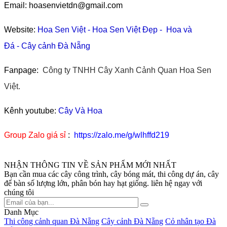
Email: hoasenvietdn@gmail.com
Website:
Hoa Sen Việt
-
Hoa Sen Việt Đẹp
-
Hoa và
Đá
-
Cây cảnh Đà Nẵng
Fanpage:
Công ty TNHH Cây Xanh Cảnh Quan Hoa Sen
Việt.
Kênh youtube:
Cây Và Hoa
Group Zalo giá sỉ
:
https://zalo.me/g/wlhffd219
NHẬN THÔNG TIN VỀ SẢN PHẨM MỚI NHẤT
Bạn cần mua các cây công trình, cây bóng mát, thi công dự án, cây
để bàn số lượng lớn, phân bón hay hạt giống. liên hệ ngay với
chúng tôi
Danh Mục
Thi công cảnh quan Đà Nẵng
Cây cảnh Đà Nẵng
Cỏ nhân tạo Đà