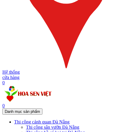
Hệ thống
cửa hàng
0
0
Danh mục sản phẩm
Thi công cảnh quan Đà Nẵng
Thi công sân vườn Đà Nẵng