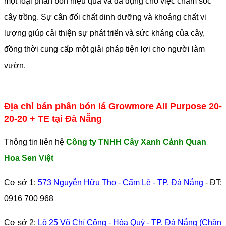
một loại phân bón hiệu quả và đa dụng cho việc chăm sóc
cây trồng. Sự cân đối chất dinh dưỡng và khoáng chất vi
lượng giúp cải thiện sự phát triển và sức kháng của cây,
đồng thời cung cấp một giải pháp tiện lợi cho người làm
vườn.
Địa chỉ bán phân bón lá Growmore All Purpose 20-
20-20 + TE tại Đà Nẵng
Thông tin liên hệ
Công ty TNHH Cây Xanh Cảnh Quan
Hoa Sen Việt
Cơ sở 1:
573 Nguyễn Hữu Thọ - Cẩm Lệ - TP. Đà Nẵng
- ĐT:
0916 700 968
Cơ sở 2:
Lô 25 Võ Chí Công - Hòa Quý - TP. Đà Nẵng (Chân