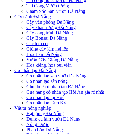
Thi công hồ cá koi tại Đà Nẵng
Thi Công Vườn tường
Chăm Sóc Sân Vườn Đà Nẵng
Cây cảnh Đà Nẵng
Cây văn phòng Đà Nẵng
Cây khai trương Đà Nẵng
Cây công trình Đà Nẵng
Cây Bonsai Đà Nẵng
Các loại cỏ
Giống cây lâm nghiệp
Hoa Lan Đà Nẵng
Vườn Cây Giống Đà Nẵng
Hoa kiểng, hoa bụi viền
Cỏ nhân tạo Đà Nẵng
Cỏ nhân tạo sân vườn Đà Nẵng
Cỏ nhân tạo sân bóng
Cho thuê cỏ nhân tạo Đà Nẵng
Cửa hàng cỏ nhân tạo Hội An giá rẻ nhất
Cỏ nhân tạo tại Huế
Cỏ nhân tạo Tam Kỳ
Vật tư nông nghiệp
Hạt giống Đà Nẵng
Dụng cụ làm vườn Đà Nẵng
Nông Dược
Phân bón Đà Nẵng