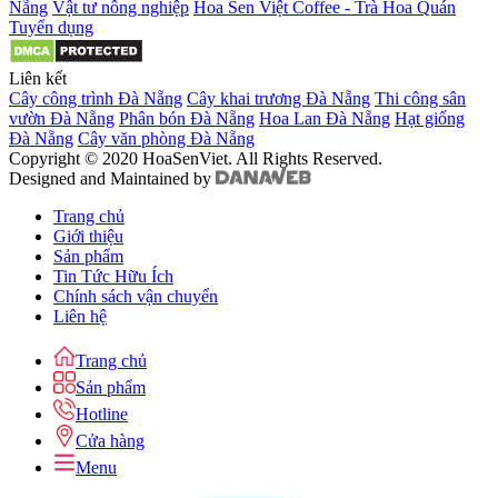
Nẵng
Vật tư nông nghiệp
Hoa Sen Việt Coffee - Trà Hoa Quán
Tuyển dụng
Liên kết
Cây công trình Đà Nẵng
Cây khai trương Đà Nẵng
Thi công sân
vườn Đà Nẵng
Phân bón Đà Nẵng
Hoa Lan Đà Nẵng
Hạt giống
Đà Nẵng
Cây văn phòng Đà Nẵng
Copyright © 2020 HoaSenViet. All Rights Reserved.
Designed and Maintained by
Trang chủ
Giới thiệu
Sản phẩm
Tin Tức Hữu Ích
Chính sách vận chuyển
Liên hệ
Trang chủ
Sản phẩm
Hotline
Cửa hàng
Menu