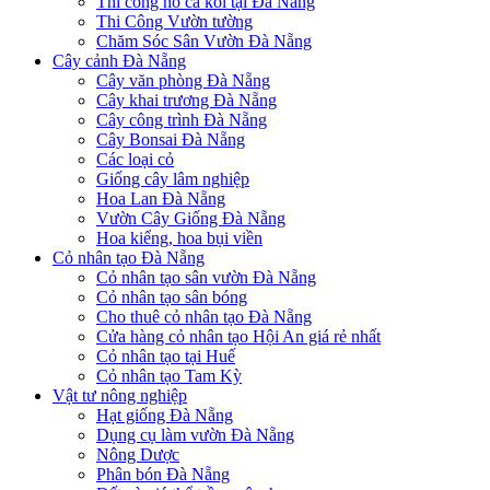
Thi công hồ cá koi tại Đà Nẵng
Thi Công Vườn tường
Chăm Sóc Sân Vườn Đà Nẵng
Cây cảnh Đà Nẵng
Cây văn phòng Đà Nẵng
Cây khai trương Đà Nẵng
Cây công trình Đà Nẵng
Cây Bonsai Đà Nẵng
Các loại cỏ
Giống cây lâm nghiệp
Hoa Lan Đà Nẵng
Vườn Cây Giống Đà Nẵng
Hoa kiểng, hoa bụi viền
Cỏ nhân tạo Đà Nẵng
Cỏ nhân tạo sân vườn Đà Nẵng
Cỏ nhân tạo sân bóng
Cho thuê cỏ nhân tạo Đà Nẵng
Cửa hàng cỏ nhân tạo Hội An giá rẻ nhất
Cỏ nhân tạo tại Huế
Cỏ nhân tạo Tam Kỳ
Vật tư nông nghiệp
Hạt giống Đà Nẵng
Dụng cụ làm vườn Đà Nẵng
Nông Dược
Phân bón Đà Nẵng