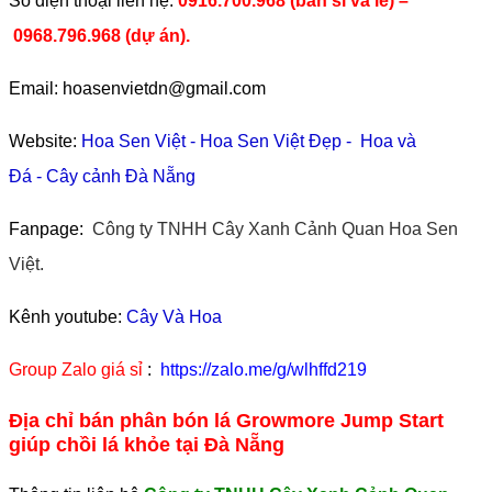
​Số điện thoại liên hệ:
0916.700.968 (bán sỉ và lẻ) –
0968.796.968
(
dự án).
Email: hoasenvietdn@gmail.com
Website:
Hoa Sen Việt
-
Hoa Sen Việt Đẹp
-
Hoa và
Đá
-
Cây cảnh Đà Nẵng
Fanpage:
Công ty TNHH Cây Xanh Cảnh Quan Hoa Sen
Việt.
Kênh youtube:
Cây Và Hoa
Group Zalo giá sỉ
:
https://zalo.me/g/wlhffd219
Địa chỉ bán phân bón lá Growmore Jump Start
giúp chồi lá khỏe tại Đà Nẵng