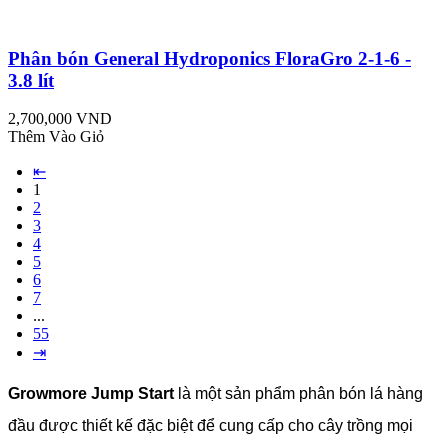
Phân bón General Hydroponics FloraGro 2-1-6 -
3.8 lít
2,700,000 VND
Thêm Vào Giỏ
⇤
1
2
3
4
5
6
7
...
55
⇥
Growmore Jump Start
là một sản phẩm phân bón lá hàng
đầu được thiết kế đặc biệt để cung cấp cho cây trồng mọi