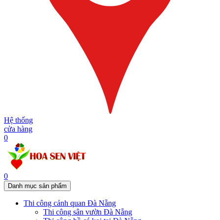
Hệ thống
cửa hàng
0
0
Danh mục sản phẩm
Thi công cảnh quan Đà Nẵng
Thi công sân vườn Đà Nẵng