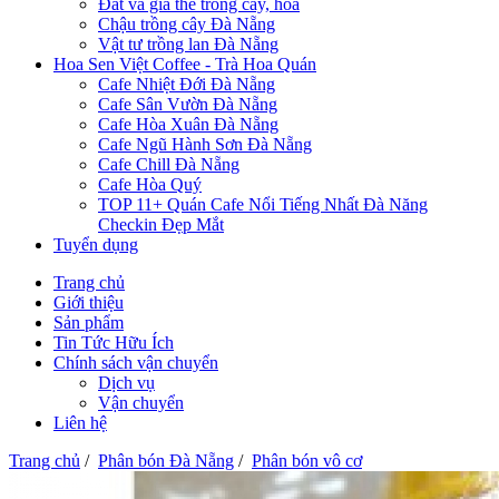
Đất và giá thể trồng cây, hoa
Chậu trồng cây Đà Nẵng
Vật tư trồng lan Đà Nẵng
Hoa Sen Việt Coffee - Trà Hoa Quán
Cafe Nhiệt Đới Đà Nẵng
Cafe Sân Vườn Đà Nẵng
Cafe Hòa Xuân Đà Nẵng
Cafe Ngũ Hành Sơn Đà Nẵng
Cafe Chill Đà Nẵng
Cafe Hòa Quý
TOP 11+ Quán Cafe Nổi Tiếng Nhất Đà Năng
Checkin Đẹp Mắt
Tuyển dụng
Trang chủ
Giới thiệu
Sản phẩm
Tin Tức Hữu Ích
Chính sách vận chuyển
Dịch vụ
Vận chuyển
Liên hệ
Trang chủ
/
Phân bón Đà Nẵng
/
Phân bón vô cơ