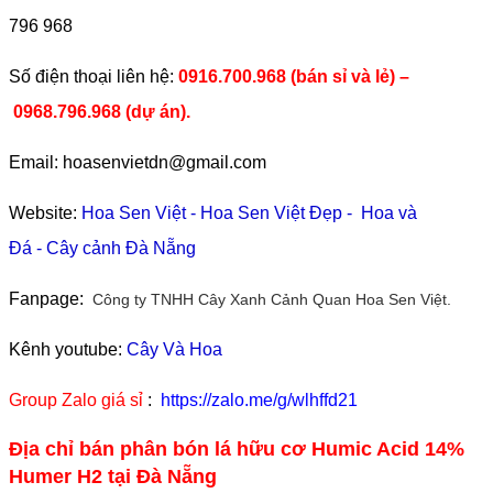
796 968
​Số điện thoại liên hệ:
0916.700.968 (bán sỉ và lẻ) –
0968.796.968
(
dự án).
Email: hoasenvietdn@gmail.com
Website:
Hoa Sen Việt
-
Hoa Sen Việt Đẹp
-
Hoa và
Đá
-
Cây cảnh Đà Nẵng
Fanpage:
Công ty TNHH Cây Xanh Cảnh Quan Hoa Sen Việt.
Kênh youtube:
Cây Và Hoa
Group Zalo giá sỉ
:
https://zalo.me/g/wlhffd21
Địa chỉ bán phân bón lá hữu cơ Humic Acid 14%
Humer H2 tại Đà Nẵng