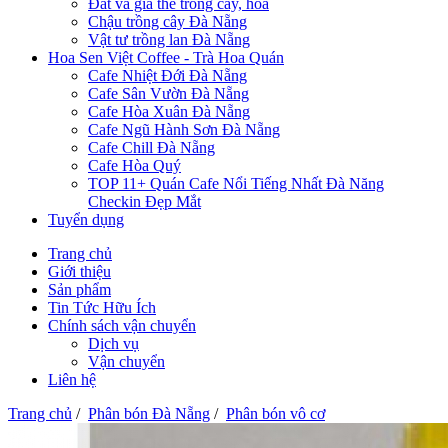
Đất và giá thể trồng cây, hoa
Chậu trồng cây Đà Nẵng
Vật tư trồng lan Đà Nẵng
Hoa Sen Việt Coffee - Trà Hoa Quán
Cafe Nhiệt Đới Đà Nẵng
Cafe Sân Vườn Đà Nẵng
Cafe Hòa Xuân Đà Nẵng
Cafe Ngũ Hành Sơn Đà Nẵng
Cafe Chill Đà Nẵng
Cafe Hòa Quý
TOP 11+ Quán Cafe Nổi Tiếng Nhất Đà Năng
Checkin Đẹp Mắt
Tuyển dụng
Trang chủ
Giới thiệu
Sản phẩm
Tin Tức Hữu Ích
Chính sách vận chuyển
Dịch vụ
Vận chuyển
Liên hệ
Trang chủ
/
Phân bón Đà Nẵng
/
Phân bón vô cơ