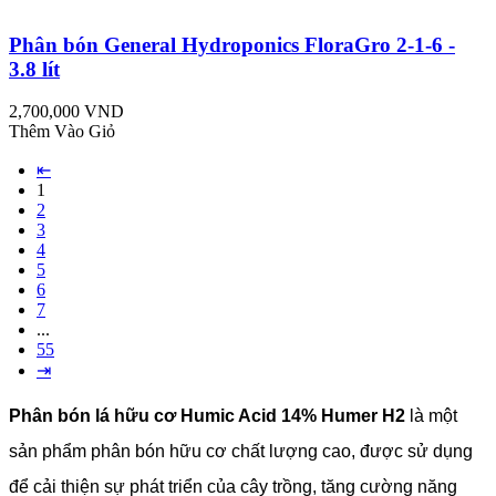
Phân bón General Hydroponics FloraGro 2-1-6 -
3.8 lít
2,700,000 VND
Thêm Vào Giỏ
⇤
1
2
3
4
5
6
7
...
55
⇥
Phân bón lá hữu cơ Humic Acid 14% Humer H2
là một
sản phẩm phân bón hữu cơ chất lượng cao, được sử dụng
để cải thiện sự phát triển của cây trồng, tăng cường năng