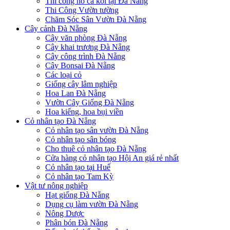
Thi công hồ cá koi tại Đà Nẵng
Thi Công Vườn tường
Chăm Sóc Sân Vườn Đà Nẵng
Cây cảnh Đà Nẵng
Cây văn phòng Đà Nẵng
Cây khai trương Đà Nẵng
Cây công trình Đà Nẵng
Cây Bonsai Đà Nẵng
Các loại cỏ
Giống cây lâm nghiệp
Hoa Lan Đà Nẵng
Vườn Cây Giống Đà Nẵng
Hoa kiểng, hoa bụi viền
Cỏ nhân tạo Đà Nẵng
Cỏ nhân tạo sân vườn Đà Nẵng
Cỏ nhân tạo sân bóng
Cho thuê cỏ nhân tạo Đà Nẵng
Cửa hàng cỏ nhân tạo Hội An giá rẻ nhất
Cỏ nhân tạo tại Huế
Cỏ nhân tạo Tam Kỳ
Vật tư nông nghiệp
Hạt giống Đà Nẵng
Dụng cụ làm vườn Đà Nẵng
Nông Dược
Phân bón Đà Nẵng