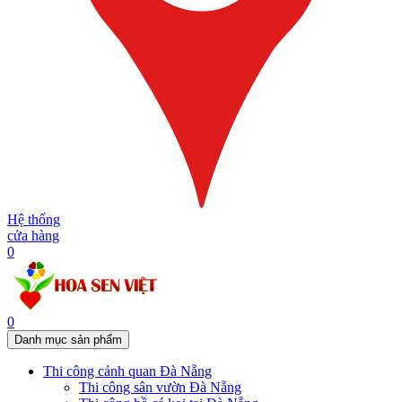
Hệ thống
cửa hàng
0
0
Danh mục sản phẩm
Thi công cảnh quan Đà Nẵng
Thi công sân vườn Đà Nẵng