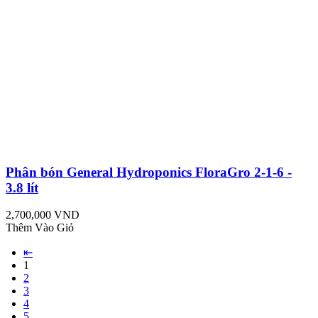
Phân bón General Hydroponics FloraGro 2-1-6 -
3.8 lít
2,700,000 VND
Thêm Vào Giỏ
⇤
1
2
3
4
5