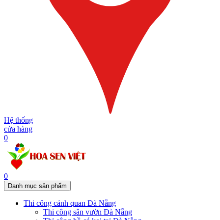
Hệ thống
cửa hàng
0
0
Danh mục sản phẩm
Thi công cảnh quan Đà Nẵng
Thi công sân vườn Đà Nẵng