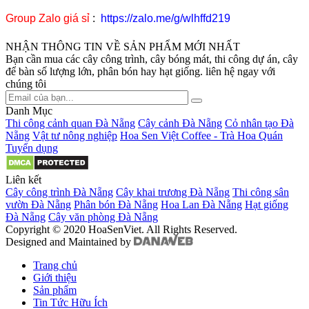
Group Zalo giá sỉ
:
https://zalo.me/g/wlhffd219
NHẬN THÔNG TIN VỀ SẢN PHẨM MỚI NHẤT
Bạn cần mua các cây công trình, cây bóng mát, thi công dự án, cây
để bàn số lượng lớn, phân bón hay hạt giống. liên hệ ngay với
chúng tôi
Danh Mục
Thi công cảnh quan Đà Nẵng
Cây cảnh Đà Nẵng
Cỏ nhân tạo Đà
Nẵng
Vật tư nông nghiệp
Hoa Sen Việt Coffee - Trà Hoa Quán
Tuyển dụng
Liên kết
Cây công trình Đà Nẵng
Cây khai trương Đà Nẵng
Thi công sân
vườn Đà Nẵng
Phân bón Đà Nẵng
Hoa Lan Đà Nẵng
Hạt giống
Đà Nẵng
Cây văn phòng Đà Nẵng
Copyright © 2020 HoaSenViet. All Rights Reserved.
Designed and Maintained by
Trang chủ
Giới thiệu
Sản phẩm
Tin Tức Hữu Ích