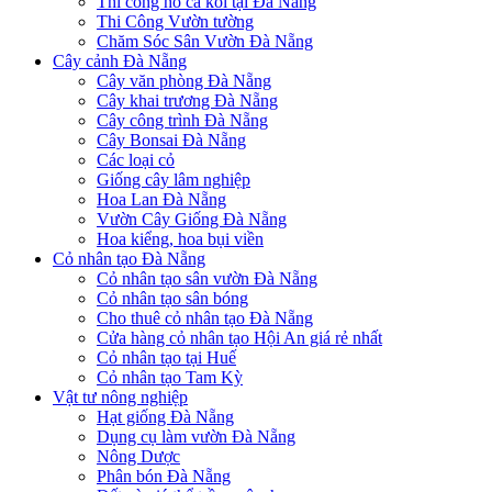
Thi công hồ cá koi tại Đà Nẵng
Thi Công Vườn tường
Chăm Sóc Sân Vườn Đà Nẵng
Cây cảnh Đà Nẵng
Cây văn phòng Đà Nẵng
Cây khai trương Đà Nẵng
Cây công trình Đà Nẵng
Cây Bonsai Đà Nẵng
Các loại cỏ
Giống cây lâm nghiệp
Hoa Lan Đà Nẵng
Vườn Cây Giống Đà Nẵng
Hoa kiểng, hoa bụi viền
Cỏ nhân tạo Đà Nẵng
Cỏ nhân tạo sân vườn Đà Nẵng
Cỏ nhân tạo sân bóng
Cho thuê cỏ nhân tạo Đà Nẵng
Cửa hàng cỏ nhân tạo Hội An giá rẻ nhất
Cỏ nhân tạo tại Huế
Cỏ nhân tạo Tam Kỳ
Vật tư nông nghiệp
Hạt giống Đà Nẵng
Dụng cụ làm vườn Đà Nẵng
Nông Dược
Phân bón Đà Nẵng