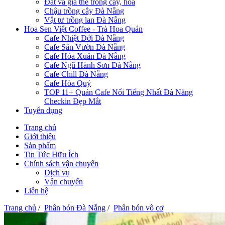
Đất và giá thể trồng cây, hoa
Chậu trồng cây Đà Nẵng
Vật tư trồng lan Đà Nẵng
Hoa Sen Việt Coffee - Trà Hoa Quán
Cafe Nhiệt Đới Đà Nẵng
Cafe Sân Vườn Đà Nẵng
Cafe Hòa Xuân Đà Nẵng
Cafe Ngũ Hành Sơn Đà Nẵng
Cafe Chill Đà Nẵng
Cafe Hòa Quý
TOP 11+ Quán Cafe Nổi Tiếng Nhất Đà Năng
Checkin Đẹp Mắt
Tuyển dụng
Trang chủ
Giới thiệu
Sản phẩm
Tin Tức Hữu Ích
Chính sách vận chuyển
Dịch vụ
Vận chuyển
Liên hệ
Trang chủ
/
Phân bón Đà Nẵng
/
Phân bón vô cơ