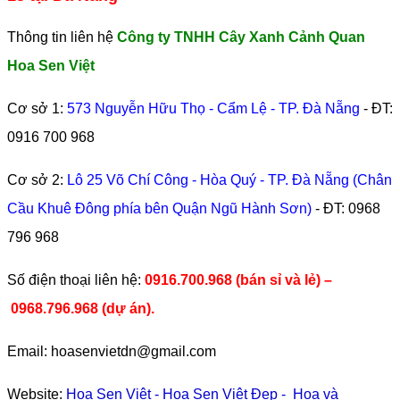
Thông tin liên hệ
Công ty TNHH Cây Xanh Cảnh Quan
Hoa Sen Việt
Cơ sở 1:
573 Nguyễn Hữu Thọ - Cẩm Lệ - TP. Đà Nẵng
- ĐT:
0916 700 968
Cơ sở 2:
Lô 25 Võ Chí Công - Hòa Quý - TP. Đà Nẵng (Chân
Cầu Khuê Đông phía bên Quận Ngũ Hành Sơn)
- ĐT:
0968
796 968
​Số điện thoại liên hệ:
0916.700.968 (bán sỉ và lẻ) –
0968.796.968
(
dự án).
Email: hoasenvietdn@gmail.com
Website:
Hoa Sen Việt
-
Hoa Sen Việt Đẹp
-
Hoa và