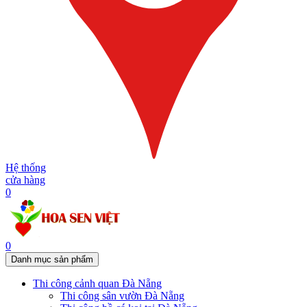
Hệ thống
cửa hàng
0
0
Danh mục sản phẩm
Thi công cảnh quan Đà Nẵng
Thi công sân vườn Đà Nẵng