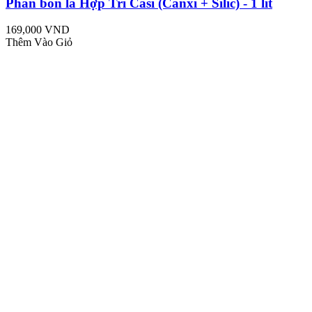
Phân bón lá Hợp Trí Casi (Canxi + Silic) - 1 lít
169,000 VND
Thêm Vào Giỏ