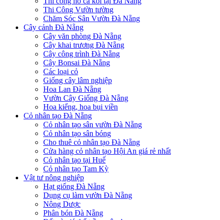
Thi công hồ cá koi tại Đà Nẵng
Thi Công Vườn tường
Chăm Sóc Sân Vườn Đà Nẵng
Cây cảnh Đà Nẵng
Cây văn phòng Đà Nẵng
Cây khai trương Đà Nẵng
Cây công trình Đà Nẵng
Cây Bonsai Đà Nẵng
Các loại cỏ
Giống cây lâm nghiệp
Hoa Lan Đà Nẵng
Vườn Cây Giống Đà Nẵng
Hoa kiểng, hoa bụi viền
Cỏ nhân tạo Đà Nẵng
Cỏ nhân tạo sân vườn Đà Nẵng
Cỏ nhân tạo sân bóng
Cho thuê cỏ nhân tạo Đà Nẵng
Cửa hàng cỏ nhân tạo Hội An giá rẻ nhất
Cỏ nhân tạo tại Huế
Cỏ nhân tạo Tam Kỳ
Vật tư nông nghiệp
Hạt giống Đà Nẵng
Dụng cụ làm vườn Đà Nẵng
Nông Dược
Phân bón Đà Nẵng