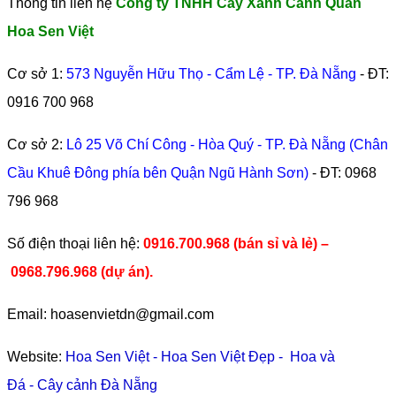
Thông tin liên hệ
Công ty TNHH Cây Xanh Cảnh Quan
Hoa Sen Việt
Cơ sở 1:
573 Nguyễn Hữu Thọ - Cẩm Lệ - TP. Đà Nẵng
- ĐT:
0916 700 968
Cơ sở 2:
Lô 25 Võ Chí Công - Hòa Quý - TP. Đà Nẵng (Chân
Cầu Khuê Đông phía bên Quận Ngũ Hành Sơn)
- ĐT:
0968
796 968
​Số điện thoại liên hệ:
0916.700.968 (bán sỉ và lẻ) –
0968.796.968
(
dự án).
Email: hoasenvietdn@gmail.com
Website:
Hoa Sen Việt
-
Hoa Sen Việt Đẹp
-
Hoa và
Đá
-
Cây cảnh Đà Nẵng