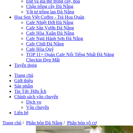
Đất và giá thể trồng cây, hoa
Chậu trồng cây Đà Nẵng
Vật tư trồng lan Đà Nẵng
Hoa Sen Việt Coffee - Trà Hoa Quán
Cafe Nhiệt Đới Đà Nẵng
Cafe Sân Vườn Đà Nẵng
Cafe Hòa Xuân Đà Nẵng
Cafe Ngũ Hành Sơn Đà Nẵng
Cafe Chill Đà Nẵng
Cafe Hòa Quý
TOP 11+ Quán Cafe Nổi Tiếng Nhất Đà Năng
Checkin Đẹp Mắt
Tuyển dụng
Trang chủ
Giới thiệu
Sản phẩm
Tin Tức Hữu Ích
Chính sách vận chuyển
Dịch vụ
Vận chuyển
Liên hệ
Trang chủ
/
Phân bón Đà Nẵng
/
Phân bón vô cơ