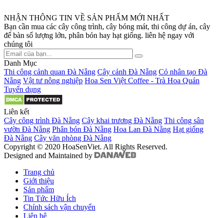
NHẬN THÔNG TIN VỀ SẢN PHẨM MỚI NHẤT
Bạn cần mua các cây công trình, cây bóng mát, thi công dự án, cây
để bàn số lượng lớn, phân bón hay hạt giống. liên hệ ngay với
chúng tôi
Danh Mục
Thi công cảnh quan Đà Nẵng
Cây cảnh Đà Nẵng
Cỏ nhân tạo Đà
Nẵng
Vật tư nông nghiệp
Hoa Sen Việt Coffee - Trà Hoa Quán
Tuyển dụng
Liên kết
Cây công trình Đà Nẵng
Cây khai trương Đà Nẵng
Thi công sân
vườn Đà Nẵng
Phân bón Đà Nẵng
Hoa Lan Đà Nẵng
Hạt giống
Đà Nẵng
Cây văn phòng Đà Nẵng
Copyright © 2020 HoaSenViet. All Rights Reserved.
Designed and Maintained by
Trang chủ
Giới thiệu
Sản phẩm
Tin Tức Hữu Ích
Chính sách vận chuyển
Liên hệ