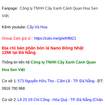
Fanpage:
Công ty TNHH Cây Xanh Cảnh Quan Hoa Sen
Việt.
Kênh youtube:
Cây Và Hoa
Group Zalo giá sỉ
:
https://zalo.me/g/wlhffd21
Địa chỉ bán phân bón lá Nano Đồng Nhật
12MI tại Đà Nẵng
Thông tin liên hệ
Công ty TNHH Cây Xanh Cảnh Quan
Hoa Sen Việt
Cơ sở 1:
573 Nguyễn Hữu Thọ - Cẩm Lệ - TP. Đà Nẵng
- ĐT:
0916 700 968
Cơ sở 2:
Lô 25 Võ Chí Công - Hòa Quý - TP. Đà Nẵng (Chân