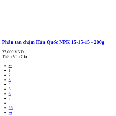
Phân tan chậm Hàn Quốc NPK 15-15-15 - 200g
37,000 VND
Thêm Vào Giỏ
⇤
1
2
3
4
5
6
7
...
55
⇥