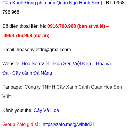
Cầu Khuê Đông phía bên Quận Ngũ Hành Sơn)
- ĐT:
0968
796 968
​Số điện thoại liên hệ:
0916.700.968 (bán sỉ và lẻ) –
0968.796.968
(
dự án).
Email: hoasenvietdn@gmail.com
Website:
Hoa Sen Việt
-
Hoa Sen Việt Đẹp
-
Hoa và
Đá
-
Cây cảnh Đà Nẵng
Fanpage:
Công ty TNHH Cây Xanh Cảnh Quan Hoa Sen
Việt.
Kênh youtube:
Cây Và Hoa
Group Zalo giá sỉ
:
https://zalo.me/g/wlhffd21