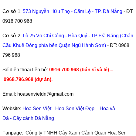
Cơ sở 1:
573 Nguyễn Hữu Thọ - Cẩm Lệ - TP. Đà Nẵng
- ĐT:
0916 700 968
Cơ sở 2:
Lô 25 Võ Chí Công - Hòa Quý - TP. Đà Nẵng (Chân
Cầu Khuê Đông phía bên Quận Ngũ Hành Sơn)
- ĐT:
0968
796 968
​Số điện thoại liên hệ:
0916.700.968 (bán sỉ và lẻ) –
0968.796.968
(
dự án).
Email: hoasenvietdn@gmail.com
Website:
Hoa Sen Việt
-
Hoa Sen Việt Đẹp
-
Hoa và
Đá
-
Cây cảnh Đà Nẵng
Fanpage:
Công ty TNHH Cây Xanh Cảnh Quan Hoa Sen