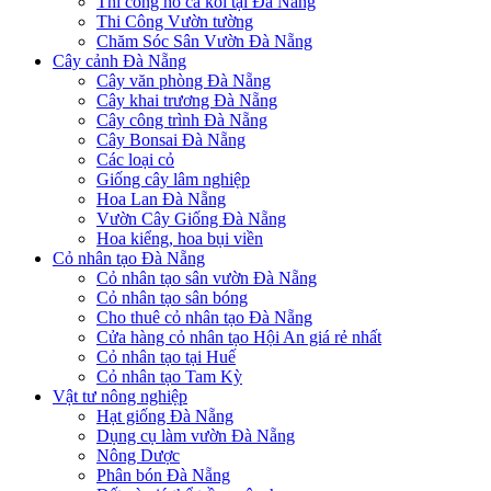
Thi công hồ cá koi tại Đà Nẵng
Thi Công Vườn tường
Chăm Sóc Sân Vườn Đà Nẵng
Cây cảnh Đà Nẵng
Cây văn phòng Đà Nẵng
Cây khai trương Đà Nẵng
Cây công trình Đà Nẵng
Cây Bonsai Đà Nẵng
Các loại cỏ
Giống cây lâm nghiệp
Hoa Lan Đà Nẵng
Vườn Cây Giống Đà Nẵng
Hoa kiểng, hoa bụi viền
Cỏ nhân tạo Đà Nẵng
Cỏ nhân tạo sân vườn Đà Nẵng
Cỏ nhân tạo sân bóng
Cho thuê cỏ nhân tạo Đà Nẵng
Cửa hàng cỏ nhân tạo Hội An giá rẻ nhất
Cỏ nhân tạo tại Huế
Cỏ nhân tạo Tam Kỳ
Vật tư nông nghiệp
Hạt giống Đà Nẵng
Dụng cụ làm vườn Đà Nẵng
Nông Dược
Phân bón Đà Nẵng