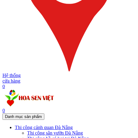
Hệ thống
cửa hàng
0
0
Danh mục sản phẩm
Thi công cảnh quan Đà Nẵng
Thi công sân vườn Đà Nẵng