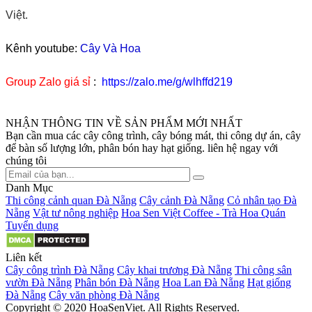
Việt.
Kênh youtube:
Cây Và Hoa
Group Zalo giá sỉ
:
https://zalo.me/g/wlhffd219
NHẬN THÔNG TIN VỀ SẢN PHẨM MỚI NHẤT
Bạn cần mua các cây công trình, cây bóng mát, thi công dự án, cây
để bàn số lượng lớn, phân bón hay hạt giống. liên hệ ngay với
chúng tôi
Danh Mục
Thi công cảnh quan Đà Nẵng
Cây cảnh Đà Nẵng
Cỏ nhân tạo Đà
Nẵng
Vật tư nông nghiệp
Hoa Sen Việt Coffee - Trà Hoa Quán
Tuyển dụng
Liên kết
Cây công trình Đà Nẵng
Cây khai trương Đà Nẵng
Thi công sân
vườn Đà Nẵng
Phân bón Đà Nẵng
Hoa Lan Đà Nẵng
Hạt giống
Đà Nẵng
Cây văn phòng Đà Nẵng
Copyright © 2020 HoaSenViet. All Rights Reserved.