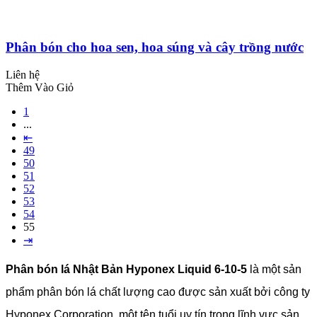
Phân bón cho hoa sen, hoa súng và cây trồng nước
Liên hệ
Thêm Vào Giỏ
1
...
⇤
49
50
51
52
53
54
55
⇥
Phân bón lá Nhật Bản Hyponex Liquid 6-10-5
là một sản
phẩm phân bón lá chất lượng cao được sản xuất bởi công ty
Hyponex Corporation, một tên tuổi uy tín trong lĩnh vực sản