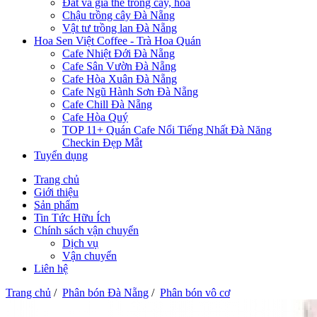
Đất và giá thể trồng cây, hoa
Chậu trồng cây Đà Nẵng
Vật tư trồng lan Đà Nẵng
Hoa Sen Việt Coffee - Trà Hoa Quán
Cafe Nhiệt Đới Đà Nẵng
Cafe Sân Vườn Đà Nẵng
Cafe Hòa Xuân Đà Nẵng
Cafe Ngũ Hành Sơn Đà Nẵng
Cafe Chill Đà Nẵng
Cafe Hòa Quý
TOP 11+ Quán Cafe Nổi Tiếng Nhất Đà Năng
Checkin Đẹp Mắt
Tuyển dụng
Trang chủ
Giới thiệu
Sản phẩm
Tin Tức Hữu Ích
Chính sách vận chuyển
Dịch vụ
Vận chuyển
Liên hệ
Trang chủ
/
Phân bón Đà Nẵng
/
Phân bón vô cơ