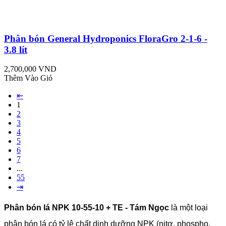
Phân bón General Hydroponics FloraGro 2-1-6 -
3.8 lít
2,700,000 VND
Thêm Vào Giỏ
⇤
1
2
3
4
5
6
7
...
55
⇥
Phân bón lá NPK 10-55-10 + TE - Tám Ngọc
là một loại
phân bón lá có tỷ lệ chất dinh dưỡng NPK (nitơ, phospho,