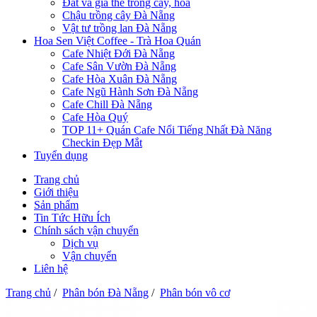
Đất và giá thể trồng cây, hoa
Chậu trồng cây Đà Nẵng
Vật tư trồng lan Đà Nẵng
Hoa Sen Việt Coffee - Trà Hoa Quán
Cafe Nhiệt Đới Đà Nẵng
Cafe Sân Vườn Đà Nẵng
Cafe Hòa Xuân Đà Nẵng
Cafe Ngũ Hành Sơn Đà Nẵng
Cafe Chill Đà Nẵng
Cafe Hòa Quý
TOP 11+ Quán Cafe Nổi Tiếng Nhất Đà Năng
Checkin Đẹp Mắt
Tuyển dụng
Trang chủ
Giới thiệu
Sản phẩm
Tin Tức Hữu Ích
Chính sách vận chuyển
Dịch vụ
Vận chuyển
Liên hệ
Trang chủ
/
Phân bón Đà Nẵng
/
Phân bón vô cơ