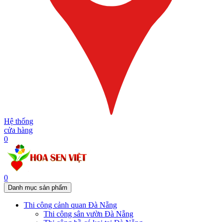
Hệ thống
cửa hàng
0
0
Danh mục sản phẩm
Thi công cảnh quan Đà Nẵng
Thi công sân vườn Đà Nẵng