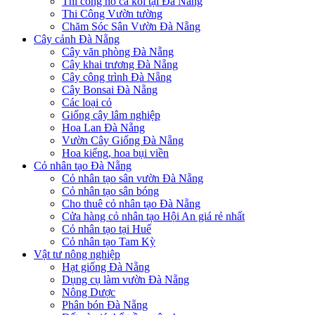
Thi công hồ cá koi tại Đà Nẵng
Thi Công Vườn tường
Chăm Sóc Sân Vườn Đà Nẵng
Cây cảnh Đà Nẵng
Cây văn phòng Đà Nẵng
Cây khai trương Đà Nẵng
Cây công trình Đà Nẵng
Cây Bonsai Đà Nẵng
Các loại cỏ
Giống cây lâm nghiệp
Hoa Lan Đà Nẵng
Vườn Cây Giống Đà Nẵng
Hoa kiểng, hoa bụi viền
Cỏ nhân tạo Đà Nẵng
Cỏ nhân tạo sân vườn Đà Nẵng
Cỏ nhân tạo sân bóng
Cho thuê cỏ nhân tạo Đà Nẵng
Cửa hàng cỏ nhân tạo Hội An giá rẻ nhất
Cỏ nhân tạo tại Huế
Cỏ nhân tạo Tam Kỳ
Vật tư nông nghiệp
Hạt giống Đà Nẵng
Dụng cụ làm vườn Đà Nẵng
Nông Dược
Phân bón Đà Nẵng