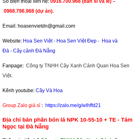
​Số điện thoại liên hệ:
0916.700.968 (bán sỉ và lẻ) –
0968.796.968
(
dự án).
Email: hoasenvietdn@gmail.com
Website:
Hoa Sen Việt
-
Hoa Sen Việt Đẹp
-
Hoa và
Đá
-
Cây cảnh Đà Nẵng
Fanpage:
Công ty TNHH Cây Xanh Cảnh Quan Hoa Sen
Việt.
Kênh youtube:
Cây Và Hoa
Group Zalo giá sỉ
:
https://zalo.me/g/wlhffd21
Địa chỉ bán phân bón lá NPK 10-55-10 + TE - Tám
Ngọc tại Đà Nẵng