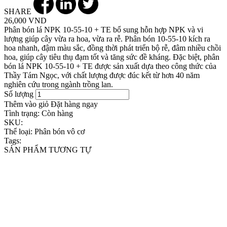
SHARE
26,000 VND
Phân bón lá NPK 10-55-10 + TE bổ sung hỗn hợp NPK và vi
lượng giúp cây vừa ra hoa, vừa ra rễ. Phân bón 10-55-10 kích ra
hoa nhanh, đậm màu sắc, đồng thời phát triển bộ rễ, đâm nhiều chồi
hoa, giúp cây tiêu thụ đạm tốt và tăng sức đề kháng. Đặc biệt, phân
bón lá NPK 10-55-10 + TE được sản xuất dựa theo công thức của
Thầy Tám Ngọc, với chất lượng được đúc kết từ hơn 40 năm
nghiên cứu trong ngành trồng lan.
Số lượng
Thêm vào giỏ
Đặt hàng ngay
Tình trạng:
Còn hàng
SKU:
Thể loại:
Phân bón vô cơ
Tags:
SẢN PHẨM TƯƠNG TỰ