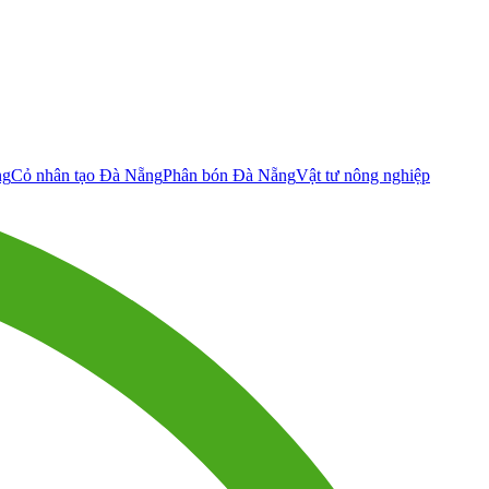
ng
Cỏ nhân tạo Đà Nẵng
Phân bón Đà Nẵng
Vật tư nông nghiệp