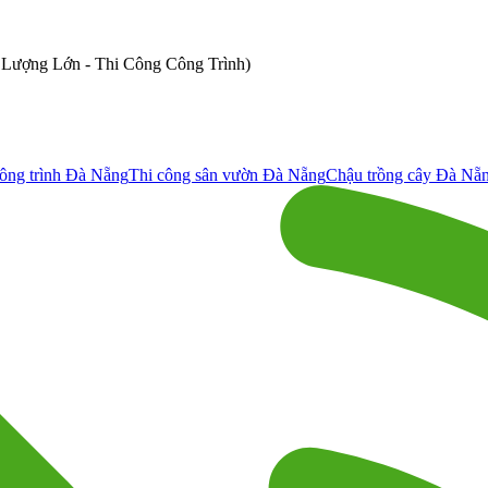
ố Lượng Lớn - Thi Công Công Trình)
ông trình Đà Nẵng
Thi công sân vườn Đà Nẵng
Chậu trồng cây Đà Nẵ