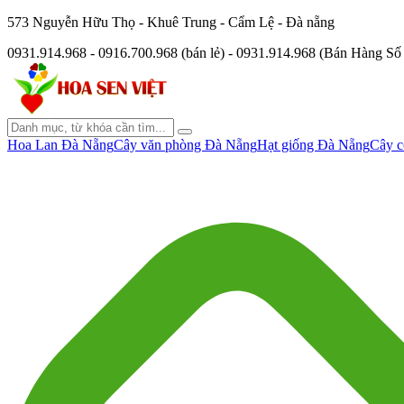
573 Nguyễn Hữu Thọ - Khuê Trung - Cẩm Lệ - Đà nẵng
0931.914.968 - 0916.700.968 (bán lẻ) - 0931.914.968 (Bán Hàng S
Hoa Lan Đà Nẵng
Cây văn phòng Đà Nẵng
Hạt giống Đà Nẵng
Cây c