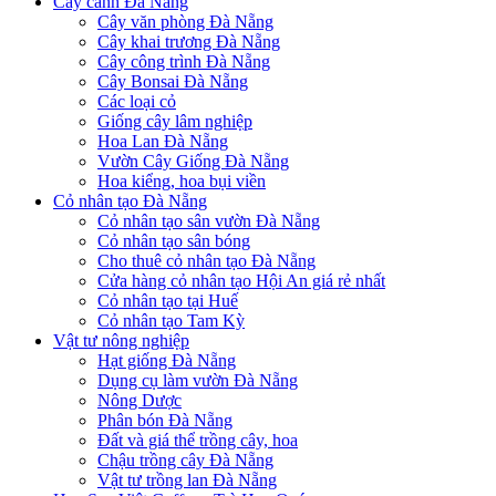
Cây cảnh Đà Nẵng
Cây văn phòng Đà Nẵng
Cây khai trương Đà Nẵng
Cây công trình Đà Nẵng
Cây Bonsai Đà Nẵng
Các loại cỏ
Giống cây lâm nghiệp
Hoa Lan Đà Nẵng
Vườn Cây Giống Đà Nẵng
Hoa kiểng, hoa bụi viền
Cỏ nhân tạo Đà Nẵng
Cỏ nhân tạo sân vườn Đà Nẵng
Cỏ nhân tạo sân bóng
Cho thuê cỏ nhân tạo Đà Nẵng
Cửa hàng cỏ nhân tạo Hội An giá rẻ nhất
Cỏ nhân tạo tại Huế
Cỏ nhân tạo Tam Kỳ
Vật tư nông nghiệp
Hạt giống Đà Nẵng
Dụng cụ làm vườn Đà Nẵng
Nông Dược
Phân bón Đà Nẵng
Đất và giá thể trồng cây, hoa
Chậu trồng cây Đà Nẵng
Vật tư trồng lan Đà Nẵng