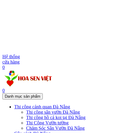
Hệ thống
cửa hàng
0
0
Danh mục sản phẩm
Thi công cảnh quan Đà Nẵng
Thi công sân vườn Đà Nẵng
Thi công hồ cá koi tại Đà Nẵng
Thi Công Vườn tường
Chăm Sóc Sân Vườn Đà Nẵng