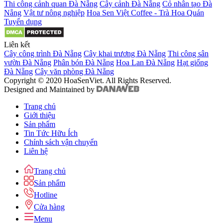
Thi công cảnh quan Đà Nẵng
Cây cảnh Đà Nẵng
Cỏ nhân tạo Đà
Nẵng
Vật tư nông nghiệp
Hoa Sen Việt Coffee - Trà Hoa Quán
Tuyển dụng
Liên kết
Cây công trình Đà Nẵng
Cây khai trương Đà Nẵng
Thi công sân
vườn Đà Nẵng
Phân bón Đà Nẵng
Hoa Lan Đà Nẵng
Hạt giống
Đà Nẵng
Cây văn phòng Đà Nẵng
Copyright © 2020 HoaSenViet. All Rights Reserved.
Designed and Maintained by
Trang chủ
Giới thiệu
Sản phẩm
Tin Tức Hữu Ích
Chính sách vận chuyển
Liên hệ
Trang chủ
Sản phẩm
Hotline
Cửa hàng
Menu