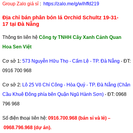
Group Zalo giá sỉ
:
https://zalo.me/g/wlhffd219
Địa chỉ bán phân bón lá Orchid Schultz 19-31-
17 tại Đà Nẵng
Thông tin liên hệ
Công ty TNHH Cây Xanh Cảnh Quan
Hoa Sen Việt
Cơ sở 1:
573 Nguyễn Hữu Thọ - Cẩm Lệ - TP. Đà Nẵng
- ĐT:
0916 700 968
Cơ sở 2:
Lô 25 Võ Chí Công - Hòa Quý - TP. Đà Nẵng (Chân
Cầu Khuê Đông phía bên Quận Ngũ Hành Sơn)
- ĐT:
0968
796 968
​Số điện thoại liên hệ:
0916.700.968 (bán sỉ và lẻ) –
0968.796.968
(
dự án).