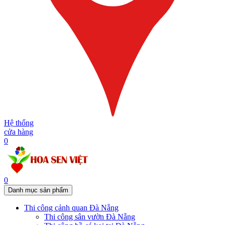
Hệ thống
cửa hàng
0
0
Danh mục sản phẩm
Thi công cảnh quan Đà Nẵng
Thi công sân vườn Đà Nẵng