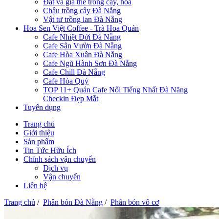
Đất và giá thể trồng cây, hoa
Chậu trồng cây Đà Nẵng
Vật tư trồng lan Đà Nẵng
Hoa Sen Việt Coffee - Trà Hoa Quán
Cafe Nhiệt Đới Đà Nẵng
Cafe Sân Vườn Đà Nẵng
Cafe Hòa Xuân Đà Nẵng
Cafe Ngũ Hành Sơn Đà Nẵng
Cafe Chill Đà Nẵng
Cafe Hòa Quý
TOP 11+ Quán Cafe Nổi Tiếng Nhất Đà Năng
Checkin Đẹp Mắt
Tuyển dụng
Trang chủ
Giới thiệu
Sản phẩm
Tin Tức Hữu Ích
Chính sách vận chuyển
Dịch vụ
Vận chuyển
Liên hệ
Trang chủ
/
Phân bón Đà Nẵng
/
Phân bón vô cơ