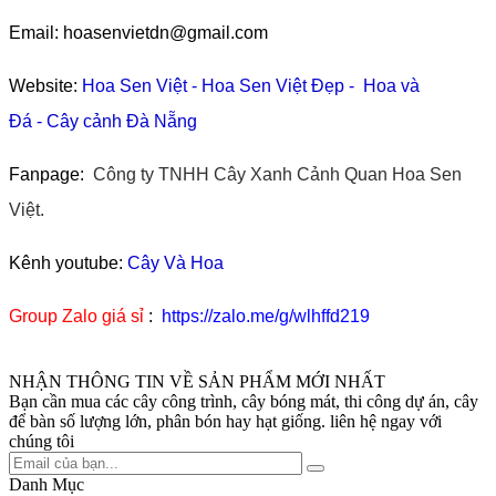
Email: hoasenvietdn@gmail.com
Website:
Hoa Sen Việt
-
Hoa Sen Việt Đẹp
-
Hoa và
Đá
-
Cây cảnh Đà Nẵng
Fanpage:
Công ty TNHH Cây Xanh Cảnh Quan Hoa Sen
Việt.
Kênh youtube:
Cây Và Hoa
Group Zalo giá sỉ
:
https://zalo.me/g/wlhffd219
NHẬN THÔNG TIN VỀ SẢN PHẨM MỚI NHẤT
Bạn cần mua các cây công trình, cây bóng mát, thi công dự án, cây
để bàn số lượng lớn, phân bón hay hạt giống. liên hệ ngay với
chúng tôi
Danh Mục