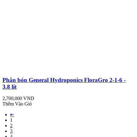
Phân bón General Hydroponics FloraGro 2-1-6 -
3.8 lít
2,700,000 VND
Thêm Vào Giỏ
⇤
1
2
3
4