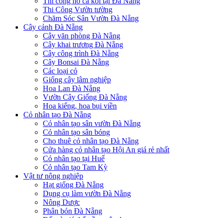
Thi công hồ cá koi tại Đà Nẵng
Thi Công Vườn tường
Chăm Sóc Sân Vườn Đà Nẵng
Cây cảnh Đà Nẵng
Cây văn phòng Đà Nẵng
Cây khai trương Đà Nẵng
Cây công trình Đà Nẵng
Cây Bonsai Đà Nẵng
Các loại cỏ
Giống cây lâm nghiệp
Hoa Lan Đà Nẵng
Vườn Cây Giống Đà Nẵng
Hoa kiểng, hoa bụi viền
Cỏ nhân tạo Đà Nẵng
Cỏ nhân tạo sân vườn Đà Nẵng
Cỏ nhân tạo sân bóng
Cho thuê cỏ nhân tạo Đà Nẵng
Cửa hàng cỏ nhân tạo Hội An giá rẻ nhất
Cỏ nhân tạo tại Huế
Cỏ nhân tạo Tam Kỳ
Vật tư nông nghiệp
Hạt giống Đà Nẵng
Dụng cụ làm vườn Đà Nẵng
Nông Dược
Phân bón Đà Nẵng