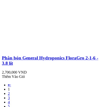
Phân bón General Hydroponics FloraGro 2-1-6 -
3.8 lít
2,700,000 VND
Thêm Vào Giỏ
⇤
1
2
3
4
5