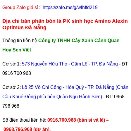
Group Zalo giá sỉ
:
https://zalo.me/g/wlhffd219
Địa chỉ bán phân bón lá PK sinh học Amino Alexin
Optimus Đà Nẵng
Thông tin liên hệ
Công ty TNHH Cây Xanh Cảnh Quan
Hoa Sen Việt
Cơ sở 1:
573 Nguyễn Hữu Thọ - Cẩm Lệ - TP. Đà Nẵng
- ĐT:
0916 700 968
Cơ sở 2:
Lô 25 Võ Chí Công - Hòa Quý - TP. Đà Nẵng (Chân
Cầu Khuê Đông phía bên Quận Ngũ Hành Sơn)
- ĐT:
0968
796 968
​Số điện thoại liên hệ:
0916.700.968 (bán sỉ và lẻ) –
0968.796.968
(
dự án).