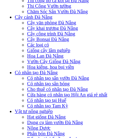
Thi công hồ cá koi tại Đà Nẵng
Thi Công Vườn tường
Chăm Sóc Sân Vườn Đà Nẵng
Cây cảnh Đà Nẵng
Cây văn phòng Đà Nẵng
Cây khai trương Đà Nẵng
Cây công trình Đà Nẵng
Cây Bonsai Đà Nẵng
Các loại cỏ
Giống cây lâm nghiệp
Hoa Lan Đà Nẵng
Vườn Cây Giống Đà Nẵng
Hoa kiểng, hoa bụi viền
Cỏ nhân tạo Đà Nẵng
Cỏ nhân tạo sân vườn Đà Nẵng
Cỏ nhân tạo sân bóng
Cho thuê cỏ nhân tạo Đà Nẵng
Cửa hàng cỏ nhân tạo Hội An giá rẻ nhất
Cỏ nhân tạo tại Huế
Cỏ nhân tạo Tam Kỳ
Vật tư nông nghiệp
Hạt giống Đà Nẵng
Dụng cụ làm vườn Đà Nẵng
Nông Dược
Phân bón Đà Nẵng