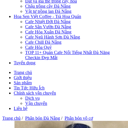
Đất và giá thể trồng cây, hoa
Chậu trồng cây Đà Nẵng
Vật tư trồng lan Đà Nẵng
Hoa Sen Việt Coffee - Trà Hoa Quán
Cafe Nhiệt Đới Đà Nẵng
Cafe Sân Vườn Đà Nẵng
Cafe Hòa Xuân Đà Nẵng
Cafe Ngũ Hành Sơn Đà Nẵng
Cafe Chill Đà Nẵng
Cafe Hòa Quý
TOP 11+ Quán Cafe Nổi Tiếng Nhất Đà Năng
Checkin Đẹp Mắt
Tuyển dụng
Trang chủ
Giới thiệu
Sản phẩm
Tin Tức Hữu Ích
Chính sách vận chuyển
Dịch vụ
Vận chuyển
Liên hệ
Trang chủ
/
Phân bón Đà Nẵng
/
Phân bón vô cơ