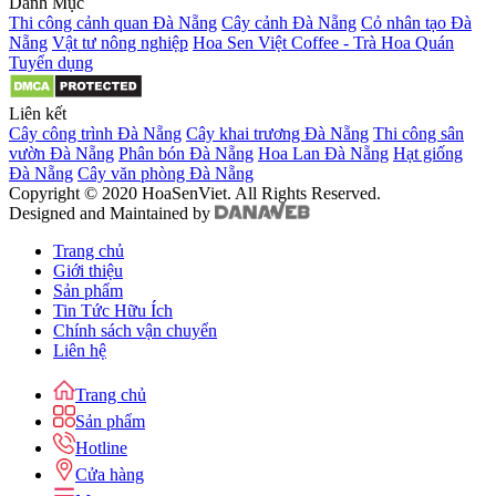
Danh Mục
Thi công cảnh quan Đà Nẵng
Cây cảnh Đà Nẵng
Cỏ nhân tạo Đà
Nẵng
Vật tư nông nghiệp
Hoa Sen Việt Coffee - Trà Hoa Quán
Tuyển dụng
Liên kết
Cây công trình Đà Nẵng
Cây khai trương Đà Nẵng
Thi công sân
vườn Đà Nẵng
Phân bón Đà Nẵng
Hoa Lan Đà Nẵng
Hạt giống
Đà Nẵng
Cây văn phòng Đà Nẵng
Copyright © 2020 HoaSenViet. All Rights Reserved.
Designed and Maintained by
Trang chủ
Giới thiệu
Sản phẩm
Tin Tức Hữu Ích
Chính sách vận chuyển
Liên hệ
Trang chủ
Sản phẩm
Hotline
Cửa hàng