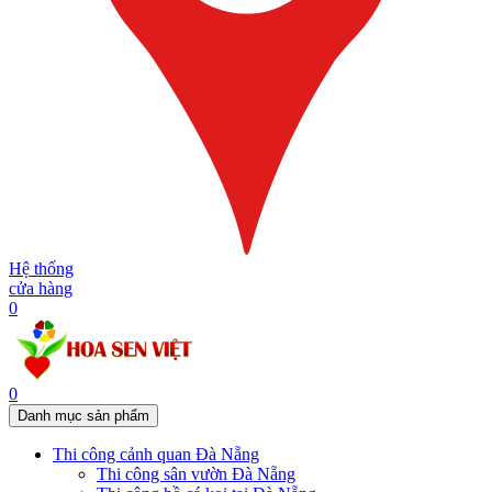
Hệ thống
cửa hàng
0
0
Danh mục sản phẩm
Thi công cảnh quan Đà Nẵng
Thi công sân vườn Đà Nẵng