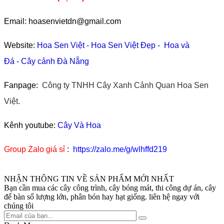
Email: hoasenvietdn@gmail.com
Website:
Hoa Sen Việt
-
Hoa Sen Việt Đẹp
-
Hoa và
Đá
-
Cây cảnh Đà Nẵng
Fanpage:
Công ty TNHH Cây Xanh Cảnh Quan Hoa Sen
Việt.
Kênh youtube:
Cây Và Hoa
Group Zalo giá sỉ
:
https://zalo.me/g/wlhffd219
NHẬN THÔNG TIN VỀ SẢN PHẨM MỚI NHẤT
Bạn cần mua các cây công trình, cây bóng mát, thi công dự án, cây
để bàn số lượng lớn, phân bón hay hạt giống. liên hệ ngay với
chúng tôi