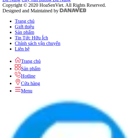
Copyright © 2020 HoaSenViet. All Rights Reserved.
Designed and Maintained by
Trang chủ
Giới thiệu
Sản phẩm
Tin Tức Hữu Ích
Chính sách vận chuyển
Liên hệ
Trang chủ
Sản phẩm
Hotline
Cửa hàng
Menu