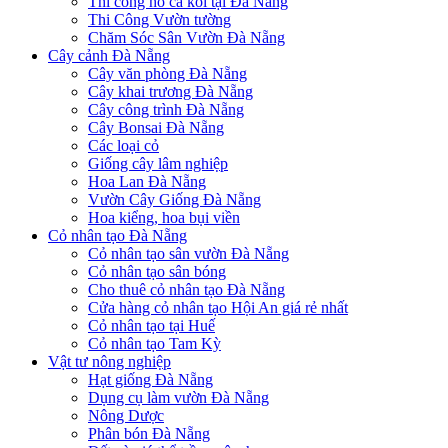
Thi công hồ cá koi tại Đà Nẵng
Thi Công Vườn tường
Chăm Sóc Sân Vườn Đà Nẵng
Cây cảnh Đà Nẵng
Cây văn phòng Đà Nẵng
Cây khai trương Đà Nẵng
Cây công trình Đà Nẵng
Cây Bonsai Đà Nẵng
Các loại cỏ
Giống cây lâm nghiệp
Hoa Lan Đà Nẵng
Vườn Cây Giống Đà Nẵng
Hoa kiểng, hoa bụi viền
Cỏ nhân tạo Đà Nẵng
Cỏ nhân tạo sân vườn Đà Nẵng
Cỏ nhân tạo sân bóng
Cho thuê cỏ nhân tạo Đà Nẵng
Cửa hàng cỏ nhân tạo Hội An giá rẻ nhất
Cỏ nhân tạo tại Huế
Cỏ nhân tạo Tam Kỳ
Vật tư nông nghiệp
Hạt giống Đà Nẵng
Dụng cụ làm vườn Đà Nẵng
Nông Dược
Phân bón Đà Nẵng