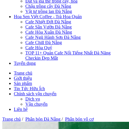
Đất và giá thể trồng cây, hoa
Chậu trồng cây Đà Nẵng
Vật tư trồng lan Đà Nẵng
Hoa Sen Việt Coffee - Trà Hoa Quán
Cafe Nhiệt Đới Đà Nẵng
Cafe Sân Vườn Đà Nẵng
Cafe Hòa Xuân Đà Nẵng
Cafe Ngũ Hành Sơn Đà Nẵng
Cafe Chill Đà Nẵng
Cafe Hòa Quý
TOP 11+ Quán Cafe Nổi Tiếng Nhất Đà Năng
Checkin Đẹp Mắt
Tuyển dụng
Trang chủ
Giới thiệu
Sản phẩm
Tin Tức Hữu Ích
Chính sách vận chuyển
Dịch vụ
Vận chuyển
Liên hệ
Trang chủ
/
Phân bón Đà Nẵng
/
Phân bón vô cơ