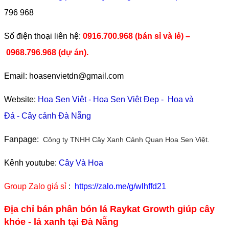
796 968
​Số điện thoại liên hệ:
0916.700.968 (bán sỉ và lẻ) –
0968.796.968
(
dự án).
Email: hoasenvietdn@gmail.com
Website:
Hoa Sen Việt
-
Hoa Sen Việt Đẹp
-
Hoa và
Đá
-
Cây cảnh Đà Nẵng
Fanpage:
Công ty TNHH Cây Xanh Cảnh Quan Hoa Sen Việt.
Kênh youtube:
Cây Và Hoa
Group Zalo giá sỉ
:
https://zalo.me/g/wlhffd21
Địa chỉ bán phân bón lá Raykat Growth giúp cây
khỏe - lá xanh tại Đà Nẵng