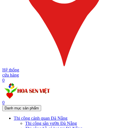
Hệ thống
cửa hàng
0
0
Danh mục sản phẩm
Thi công cảnh quan Đà Nẵng
Thi công sân vườn Đà Nẵng