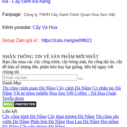
Đá
-
Cây cảnh Đà Nẵng
Fanpage:
Công ty TNHH Cây Xanh Cảnh Quan Hoa Sen Việt.
Kênh youtube:
Cây Và Hoa
Group Zalo giá sỉ
:
https://zalo.me/g/wlhffd21
NHẬN THÔNG TIN VỀ SẢN PHẨM MỚI NHẤT
Bạn cần mua các cây công trình, cây bóng mát, thi công dự án, cây
để bàn số lượng lớn, phân bón hay hạt giống. liên hệ ngay với
chúng tôi
Danh Mục
Thi công cảnh quan Đà Nẵng
Cây cảnh Đà Nẵng
Cỏ nhân tạo Đà
Nẵng
Vật tư nông nghiệp
Hoa Sen Việt Coffee - Trà Hoa Quán
Tuyển dụng
Liên kết
Cây công trình Đà Nẵng
Cây khai trương Đà Nẵng
Thi công sân
vườn Đà Nẵng
Phân bón Đà Nẵng
Hoa Lan Đà Nẵng
Hạt giống
Đà Nẵng
Cây văn phòng Đà Nẵng