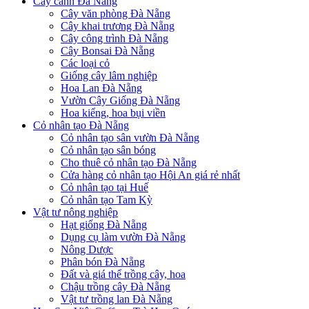
Cây cảnh Đà Nẵng
Cây văn phòng Đà Nẵng
Cây khai trương Đà Nẵng
Cây công trình Đà Nẵng
Cây Bonsai Đà Nẵng
Các loại cỏ
Giống cây lâm nghiệp
Hoa Lan Đà Nẵng
Vườn Cây Giống Đà Nẵng
Hoa kiểng, hoa bụi viền
Cỏ nhân tạo Đà Nẵng
Cỏ nhân tạo sân vườn Đà Nẵng
Cỏ nhân tạo sân bóng
Cho thuê cỏ nhân tạo Đà Nẵng
Cửa hàng cỏ nhân tạo Hội An giá rẻ nhất
Cỏ nhân tạo tại Huế
Cỏ nhân tạo Tam Kỳ
Vật tư nông nghiệp
Hạt giống Đà Nẵng
Dụng cụ làm vườn Đà Nẵng
Nông Dược
Phân bón Đà Nẵng
Đất và giá thể trồng cây, hoa
Chậu trồng cây Đà Nẵng
Vật tư trồng lan Đà Nẵng