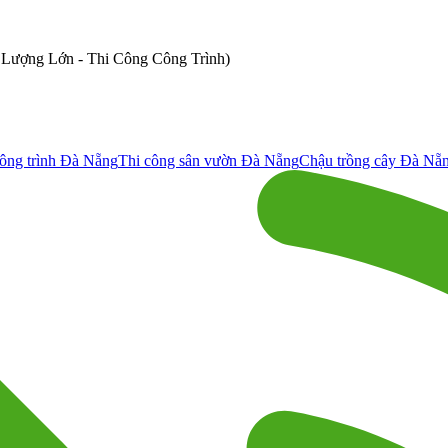
ố Lượng Lớn - Thi Công Công Trình)
ông trình Đà Nẵng
Thi công sân vườn Đà Nẵng
Chậu trồng cây Đà Nẵ