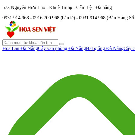
573 Nguyễn Hữu Thọ - Khuê Trung - Cẩm Lệ - Đà nẵng
0931.914.968 - 0916.700.968 (bán lẻ) - 0931.914.968 (Bán Hàng S
Hoa Lan Đà Nẵng
Cây văn phòng Đà Nẵng
Hạt giống Đà Nẵng
Cây c