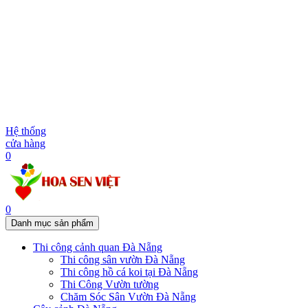
Hệ thống
cửa hàng
0
0
Danh mục sản phẩm
Thi công cảnh quan Đà Nẵng
Thi công sân vườn Đà Nẵng
Thi công hồ cá koi tại Đà Nẵng
Thi Công Vườn tường
Chăm Sóc Sân Vườn Đà Nẵng