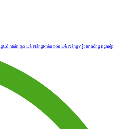
ng
Cỏ nhân tạo Đà Nẵng
Phân bón Đà Nẵng
Vật tư nông nghiệp