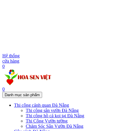
Hệ thống
cửa hàng
0
0
Danh mục sản phẩm
Thi công cảnh quan Đà Nẵng
Thi công sân vườn Đà Nẵng
Thi công hồ cá koi tại Đà Nẵng
Thi Công Vườn tường
Chăm Sóc Sân Vườn Đà Nẵng