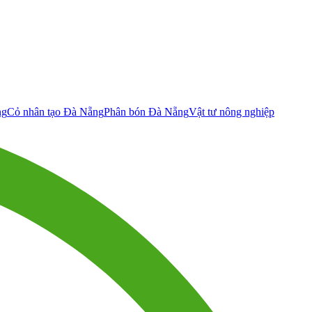
ng
Cỏ nhân tạo Đà Nẵng
Phân bón Đà Nẵng
Vật tư nông nghiệp