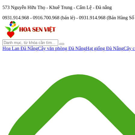
573 Nguyễn Hữu Thọ - Khuê Trung - Cẩm Lệ - Đà nẵng
0931.914.968 - 0916.700.968 (bán lẻ) - 0931.914.968 (Bán Hàng S
Hoa Lan Đà Nẵng
Cây văn phòng Đà Nẵng
Hạt giống Đà Nẵng
Cây c