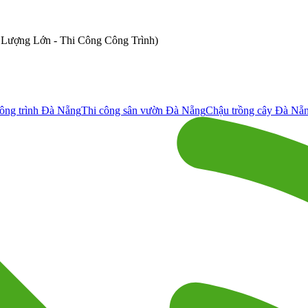
ố Lượng Lớn - Thi Công Công Trình)
ông trình Đà Nẵng
Thi công sân vườn Đà Nẵng
Chậu trồng cây Đà Nẵ