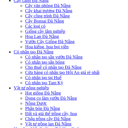
Cây cảnh Đà Nẵng
Cây văn phòng Đà Nẵng
Cây khai trương Đà Nẵng
Cây công trình Đà Nẵng
Cây Bonsai Đà Nẵng
Các loại cỏ
Giống cây lâm nghiệp
Hoa Lan Đà Nẵng
Vườn Cây Giống Đà Nẵng
Hoa kiểng, hoa bụi viền
Cỏ nhân tạo Đà Nẵng
Cỏ nhân tạo sân vườn Đà Nẵng
Cỏ nhân tạo sân bóng
Cho thuê cỏ nhân tạo Đà Nẵng
Cửa hàng cỏ nhân tạo Hội An giá rẻ nhất
Cỏ nhân tạo tại Huế
Cỏ nhân tạo Tam Kỳ
Vật tư nông nghiệp
Hạt giống Đà Nẵng
Dụng cụ làm vườn Đà Nẵng
Nông Dược
Phân bón Đà Nẵng
Đất và giá thể trồng cây, hoa
Chậu trồng cây Đà Nẵng
Vật tư trồng lan Đà Nẵng