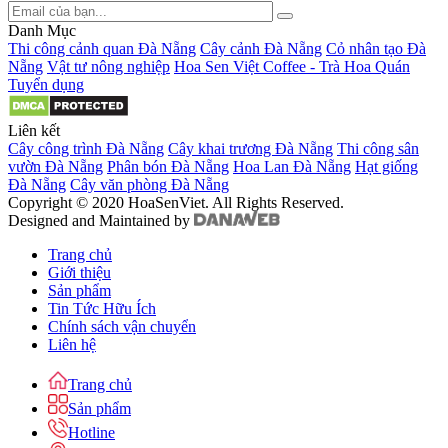
Danh Mục
Thi công cảnh quan Đà Nẵng
Cây cảnh Đà Nẵng
Cỏ nhân tạo Đà
Nẵng
Vật tư nông nghiệp
Hoa Sen Việt Coffee - Trà Hoa Quán
Tuyển dụng
Liên kết
Cây công trình Đà Nẵng
Cây khai trương Đà Nẵng
Thi công sân
vườn Đà Nẵng
Phân bón Đà Nẵng
Hoa Lan Đà Nẵng
Hạt giống
Đà Nẵng
Cây văn phòng Đà Nẵng
Copyright © 2020 HoaSenViet. All Rights Reserved.
Designed and Maintained by
Trang chủ
Giới thiệu
Sản phẩm
Tin Tức Hữu Ích
Chính sách vận chuyển
Liên hệ
Trang chủ
Sản phẩm
Hotline