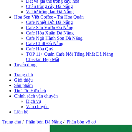
Đất và giá thể trồng cây, hoa
Chậu trồng cây Đà Nẵng
Vật tư trồng lan Đà Nẵng
Hoa Sen Việt Coffee - Trà Hoa Quán
Cafe Nhiệt Đới Đà Nẵng
Cafe Sân Vườn Đà Nẵng
Cafe Hòa Xuân Đà Nẵng
Cafe Ngũ Hành Sơn Đà Nẵng
Cafe Chill Đà Nẵng
Cafe Hòa Quý
TOP 11+ Quán Cafe Nổi Tiếng Nhất Đà Năng
Checkin Đẹp Mắt
Tuyển dụng
Trang chủ
Giới thiệu
Sản phẩm
Tin Tức Hữu Ích
Chính sách vận chuyển
Dịch vụ
Vận chuyển
Liên hệ
Trang chủ
/
Phân bón Đà Nẵng
/
Phân bón vô cơ