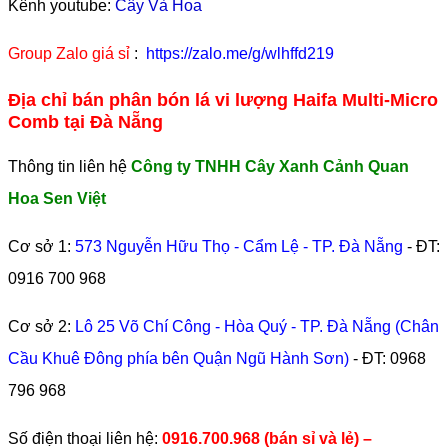
Kênh youtube:
Cây Và Hoa
Group Zalo giá sỉ
:
https://zalo.me/g/wlhffd219
Địa chỉ bán phân bón lá vi lượng Haifa Multi-Micro
Comb tại Đà Nẵng
Thông tin liên hệ
Công ty TNHH Cây Xanh Cảnh Quan
Hoa Sen Việt
Cơ sở 1:
573 Nguyễn Hữu Thọ - Cẩm Lệ - TP. Đà Nẵng
- ĐT:
0916 700 968
Cơ sở 2:
Lô 25 Võ Chí Công - Hòa Quý - TP. Đà Nẵng (Chân
Cầu Khuê Đông phía bên Quận Ngũ Hành Sơn)
- ĐT:
0968
796 968
​Số điện thoại liên hệ:
0916.700.968 (bán sỉ và lẻ) –