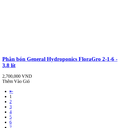
Phân bón General Hydroponics FloraGro 2-1-6 -
3.8 lít
2,700,000 VND
Thêm Vào Giỏ
⇤
1
2
3
4
5
6
7