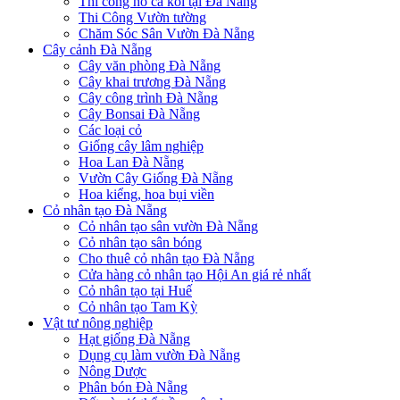
Thi công hồ cá koi tại Đà Nẵng
Thi Công Vườn tường
Chăm Sóc Sân Vườn Đà Nẵng
Cây cảnh Đà Nẵng
Cây văn phòng Đà Nẵng
Cây khai trương Đà Nẵng
Cây công trình Đà Nẵng
Cây Bonsai Đà Nẵng
Các loại cỏ
Giống cây lâm nghiệp
Hoa Lan Đà Nẵng
Vườn Cây Giống Đà Nẵng
Hoa kiểng, hoa bụi viền
Cỏ nhân tạo Đà Nẵng
Cỏ nhân tạo sân vườn Đà Nẵng
Cỏ nhân tạo sân bóng
Cho thuê cỏ nhân tạo Đà Nẵng
Cửa hàng cỏ nhân tạo Hội An giá rẻ nhất
Cỏ nhân tạo tại Huế
Cỏ nhân tạo Tam Kỳ
Vật tư nông nghiệp
Hạt giống Đà Nẵng
Dụng cụ làm vườn Đà Nẵng
Nông Dược
Phân bón Đà Nẵng