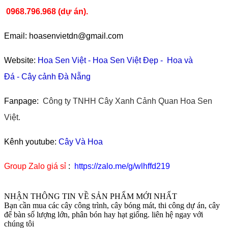
0968.796.968
(
dự án).
Email: hoasenvietdn@gmail.com
Website:
Hoa Sen Việt
-
Hoa Sen Việt Đẹp
-
Hoa và
Đá
-
Cây cảnh Đà Nẵng
Fanpage:
Công ty TNHH Cây Xanh Cảnh Quan Hoa Sen
Việt.
Kênh youtube:
Cây Và Hoa
Group Zalo giá sỉ
:
https://zalo.me/g/wlhffd219
NHẬN THÔNG TIN VỀ SẢN PHẨM MỚI NHẤT
Bạn cần mua các cây công trình, cây bóng mát, thi công dự án, cây
để bàn số lượng lớn, phân bón hay hạt giống. liên hệ ngay với
chúng tôi