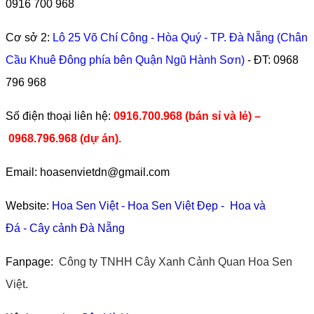
0916 700 968
Cơ sở 2:
Lô 25 Võ Chí Công - Hòa Quý - TP. Đà Nẵng (Chân
Cầu Khuê Đông phía bên Quận Ngũ Hành Sơn)
- ĐT:
0968
796 968
​Số điện thoại liên hệ:
0916.700.968 (bán sỉ và lẻ) –
0968.796.968
(
dự án).
Email: hoasenvietdn@gmail.com
Website:
Hoa Sen Việt
-
Hoa Sen Việt Đẹp
-
Hoa và
Đá
-
Cây cảnh Đà Nẵng
Fanpage:
Công ty TNHH Cây Xanh Cảnh Quan Hoa Sen
Việt.