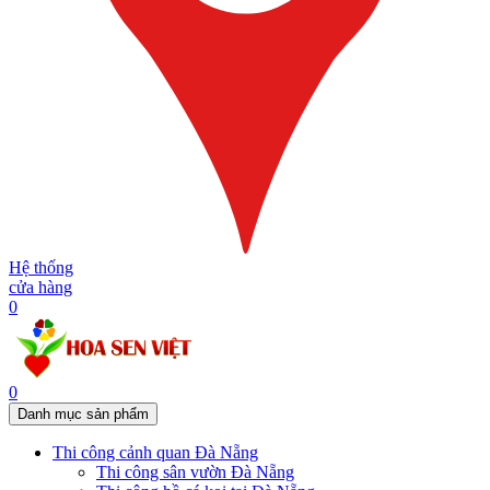
Hệ thống
cửa hàng
0
0
Danh mục sản phẩm
Thi công cảnh quan Đà Nẵng
Thi công sân vườn Đà Nẵng