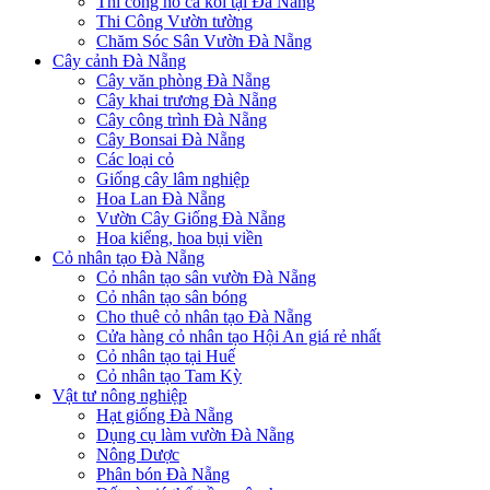
Thi công hồ cá koi tại Đà Nẵng
Thi Công Vườn tường
Chăm Sóc Sân Vườn Đà Nẵng
Cây cảnh Đà Nẵng
Cây văn phòng Đà Nẵng
Cây khai trương Đà Nẵng
Cây công trình Đà Nẵng
Cây Bonsai Đà Nẵng
Các loại cỏ
Giống cây lâm nghiệp
Hoa Lan Đà Nẵng
Vườn Cây Giống Đà Nẵng
Hoa kiểng, hoa bụi viền
Cỏ nhân tạo Đà Nẵng
Cỏ nhân tạo sân vườn Đà Nẵng
Cỏ nhân tạo sân bóng
Cho thuê cỏ nhân tạo Đà Nẵng
Cửa hàng cỏ nhân tạo Hội An giá rẻ nhất
Cỏ nhân tạo tại Huế
Cỏ nhân tạo Tam Kỳ
Vật tư nông nghiệp
Hạt giống Đà Nẵng
Dụng cụ làm vườn Đà Nẵng
Nông Dược
Phân bón Đà Nẵng