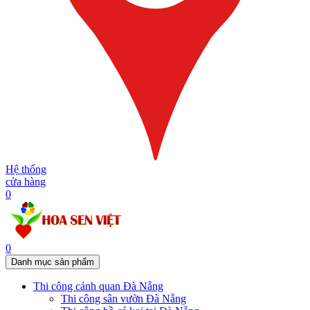
Hệ thống
cửa hàng
0
0
Danh mục sản phẩm
Thi công cảnh quan Đà Nẵng
Thi công sân vườn Đà Nẵng