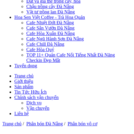
Đất và giá thể trồng cây, hoa
Chậu trồng cây Đà Nẵng
Vật tư trồng lan Đà Nẵng
Hoa Sen Việt Coffee - Trà Hoa Quán
Cafe Nhiệt Đới Đà Nẵng
Cafe Sân Vườn Đà Nẵng
Cafe Hòa Xuân Đà Nẵng
Cafe Ngũ Hành Sơn Đà Nẵng
Cafe Chill Đà Nẵng
Cafe Hòa Quý
TOP 11+ Quán Cafe Nổi Tiếng Nhất Đà Năng
Checkin Đẹp Mắt
Tuyển dụng
Trang chủ
Giới thiệu
Sản phẩm
Tin Tức Hữu Ích
Chính sách vận chuyển
Dịch vụ
Vận chuyển
Liên hệ
Trang chủ
/
Phân bón Đà Nẵng
/
Phân bón vô cơ