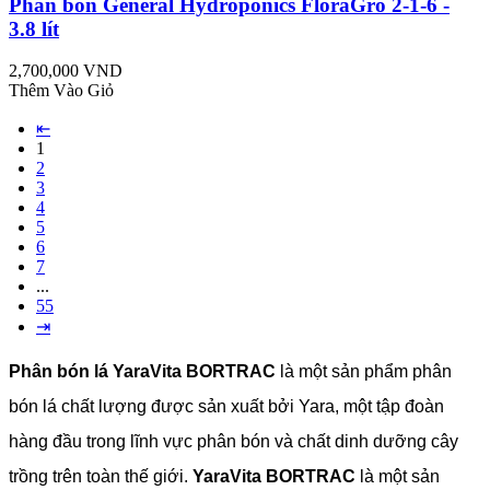
Phân bón General Hydroponics FloraGro 2-1-6 -
3.8 lít
2,700,000 VND
Thêm Vào Giỏ
⇤
1
2
3
4
5
6
7
...
55
⇥
Phân bón lá YaraVita BORTRAC
là một sản phẩm phân
bón lá chất lượng được sản xuất bởi Yara, một tập đoàn
hàng đầu trong lĩnh vực phân bón và chất dinh dưỡng cây
trồng trên toàn thế giới.
YaraVita BORTRAC
là một sản