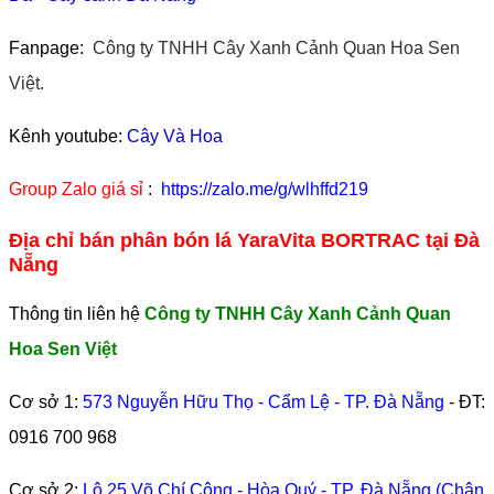
Fanpage:
Công ty TNHH Cây Xanh Cảnh Quan Hoa Sen
Việt.
Kênh youtube:
Cây Và Hoa
Group Zalo giá sỉ
:
https://zalo.me/g/wlhffd219
Địa chỉ bán phân bón lá YaraVita BORTRAC tại Đà
Nẵng
Thông tin liên hệ
Công ty TNHH Cây Xanh Cảnh Quan
Hoa Sen Việt
Cơ sở 1:
573 Nguyễn Hữu Thọ - Cẩm Lệ - TP. Đà Nẵng
- ĐT:
0916 700 968
Cơ sở 2:
Lô 25 Võ Chí Công - Hòa Quý - TP. Đà Nẵng (Chân