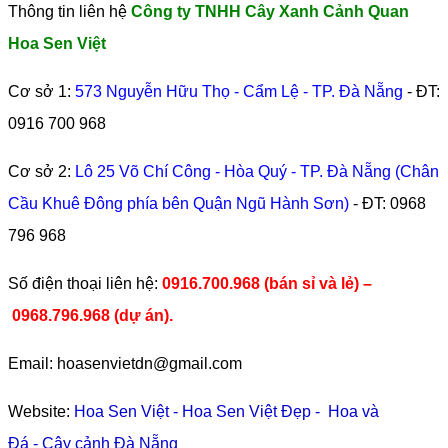
Thông tin liên hệ
Công ty TNHH Cây Xanh Cảnh Quan
Hoa Sen Việt
Cơ sở 1:
573 Nguyễn Hữu Thọ - Cẩm Lệ - TP. Đà Nẵng
- ĐT:
0916 700 968
Cơ sở 2:
Lô 25 Võ Chí Công - Hòa Quý - TP. Đà Nẵng (Chân
Cầu Khuê Đông phía bên Quận Ngũ Hành Sơn)
- ĐT:
0968
796 968
​Số điện thoại liên hệ:
0916.700.968 (bán sỉ và lẻ) –
0968.796.968
(
dự án).
Email: hoasenvietdn@gmail.com
Website:
Hoa Sen Việt
-
Hoa Sen Việt Đẹp
-
Hoa và
Đá
-
Cây cảnh Đà Nẵng