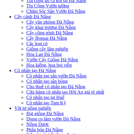
Thi công hồ cá koi tại Đà Nẵng
Thi Công Vườn tường
Chăm Sóc Sân Vườn Đà Nẵng
Cây cảnh Đà Nẵng
Cây văn phòng Đà Nẵng
Cây khai trương Đà Nẵng
Cây công trình Đà Nẵng
Cây Bonsai Đà Nẵng
Các loại cỏ
Giống cây lâm nghiệp
Hoa Lan Đà Nẵng
Vườn Cây Giống Đà Nẵng
Hoa kiểng, hoa bụi viền
Cỏ nhân tạo Đà Nẵng
Cỏ nhân tạo sân vườn Đà Nẵng
Cỏ nhân tạo sân bóng
Cho thuê cỏ nhân tạo Đà Nẵng
Cửa hàng cỏ nhân tạo Hội An giá rẻ nhất
Cỏ nhân tạo tại Huế
Cỏ nhân tạo Tam Kỳ
Vật tư nông nghiệp
Hạt giống Đà Nẵng
Dụng cụ làm vườn Đà Nẵng
Nông Dược
Phân bón Đà Nẵng