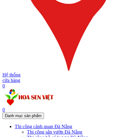
Hệ thống
cửa hàng
0
0
Danh mục sản phẩm
Thi công cảnh quan Đà Nẵng
Thi công sân vườn Đà Nẵng