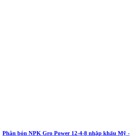
Phân bón NPK Gro Power 12-4-8 nhập khẩu Mỹ -