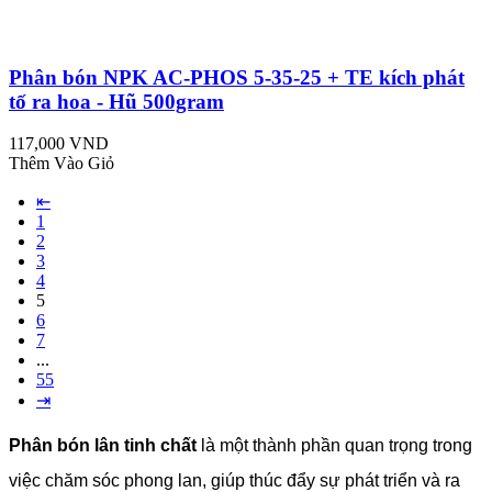
Phân bón NPK AC-PHOS 5-35-25 + TE kích phát
tố ra hoa - Hũ 500gram
117,000 VND
Thêm Vào Giỏ
⇤
1
2
3
4
5
6
7
...
55
⇥
Phân bón lân tinh chất
là một thành phần quan trọng trong
việc chăm sóc phong lan, giúp thúc đẩy sự phát triển và ra