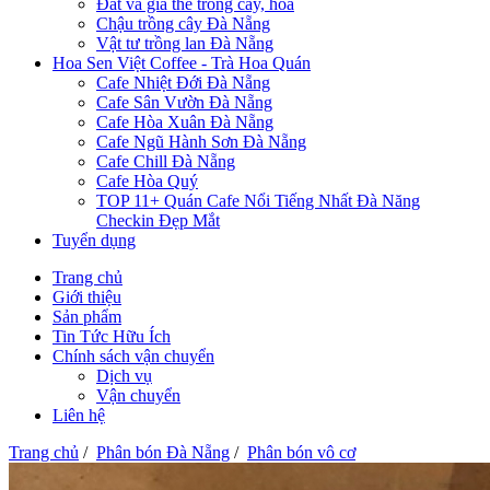
Đất và giá thể trồng cây, hoa
Chậu trồng cây Đà Nẵng
Vật tư trồng lan Đà Nẵng
Hoa Sen Việt Coffee - Trà Hoa Quán
Cafe Nhiệt Đới Đà Nẵng
Cafe Sân Vườn Đà Nẵng
Cafe Hòa Xuân Đà Nẵng
Cafe Ngũ Hành Sơn Đà Nẵng
Cafe Chill Đà Nẵng
Cafe Hòa Quý
TOP 11+ Quán Cafe Nổi Tiếng Nhất Đà Năng
Checkin Đẹp Mắt
Tuyển dụng
Trang chủ
Giới thiệu
Sản phẩm
Tin Tức Hữu Ích
Chính sách vận chuyển
Dịch vụ
Vận chuyển
Liên hệ
Trang chủ
/
Phân bón Đà Nẵng
/
Phân bón vô cơ