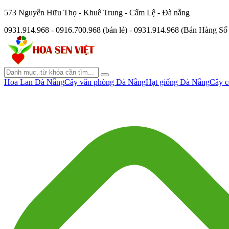
573 Nguyễn Hữu Thọ - Khuê Trung - Cẩm Lệ - Đà nẵng
0931.914.968 - 0916.700.968 (bán lẻ) - 0931.914.968 (Bán Hàng S
Hoa Lan Đà Nẵng
Cây văn phòng Đà Nẵng
Hạt giống Đà Nẵng
Cây c