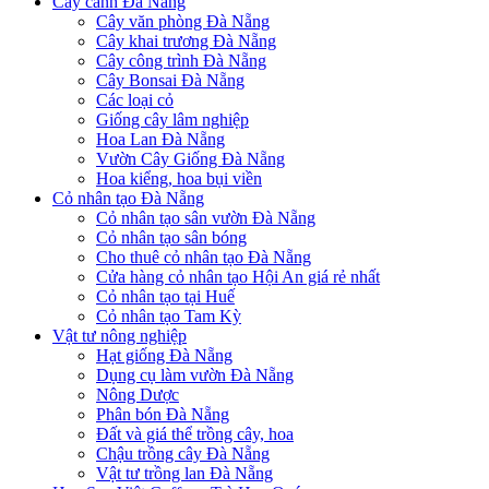
Cây cảnh Đà Nẵng
Cây văn phòng Đà Nẵng
Cây khai trương Đà Nẵng
Cây công trình Đà Nẵng
Cây Bonsai Đà Nẵng
Các loại cỏ
Giống cây lâm nghiệp
Hoa Lan Đà Nẵng
Vườn Cây Giống Đà Nẵng
Hoa kiểng, hoa bụi viền
Cỏ nhân tạo Đà Nẵng
Cỏ nhân tạo sân vườn Đà Nẵng
Cỏ nhân tạo sân bóng
Cho thuê cỏ nhân tạo Đà Nẵng
Cửa hàng cỏ nhân tạo Hội An giá rẻ nhất
Cỏ nhân tạo tại Huế
Cỏ nhân tạo Tam Kỳ
Vật tư nông nghiệp
Hạt giống Đà Nẵng
Dụng cụ làm vườn Đà Nẵng
Nông Dược
Phân bón Đà Nẵng
Đất và giá thể trồng cây, hoa
Chậu trồng cây Đà Nẵng
Vật tư trồng lan Đà Nẵng