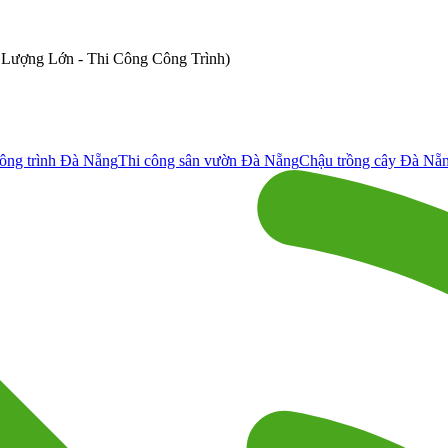
ố Lượng Lớn - Thi Công Công Trình)
ông trình Đà Nẵng
Thi công sân vườn Đà Nẵng
Chậu trồng cây Đà Nẵ