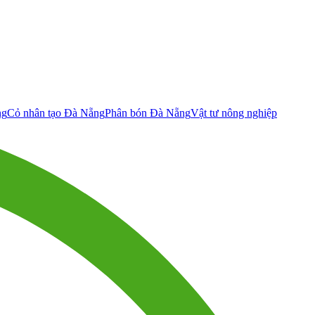
ng
Cỏ nhân tạo Đà Nẵng
Phân bón Đà Nẵng
Vật tư nông nghiệp