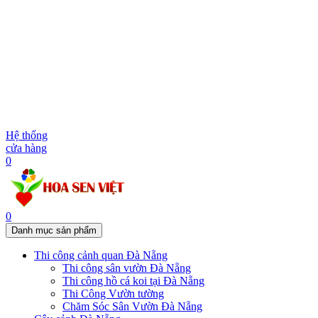
Hệ thống
cửa hàng
0
0
Danh mục sản phẩm
Thi công cảnh quan Đà Nẵng
Thi công sân vườn Đà Nẵng
Thi công hồ cá koi tại Đà Nẵng
Thi Công Vườn tường
Chăm Sóc Sân Vườn Đà Nẵng