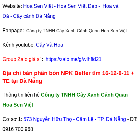
Website:
Hoa Sen Việt
-
Hoa Sen Việt Đẹp
-
Hoa và
Đá
-
Cây cảnh Đà Nẵng
Fanpage:
Công ty TNHH Cây Xanh Cảnh Quan Hoa Sen Việt.
Kênh youtube:
Cây Và Hoa
Group Zalo giá sỉ
:
https://zalo.me/g/wlhffd21
Địa chỉ bán phân bón NPK Better tím 16-12-8-11 +
TE tại Đà Nẵng
Thông tin liên hệ
Công ty TNHH Cây Xanh Cảnh Quan
Hoa Sen Việt
Cơ sở 1:
573 Nguyễn Hữu Thọ - Cẩm Lệ - TP. Đà Nẵng
- ĐT:
0916 700 968