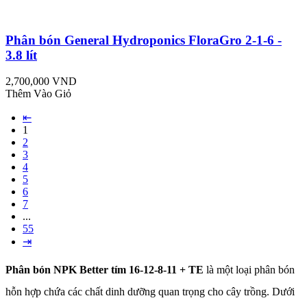
Phân bón General Hydroponics FloraGro 2-1-6 -
3.8 lít
2,700,000 VND
Thêm Vào Giỏ
⇤
1
2
3
4
5
6
7
...
55
⇥
Phân bón NPK Better tím 16-12-8-11 + TE
là một loại phân bón
hỗn hợp chứa các chất dinh dưỡng quan trọng cho cây trồng. Dưới