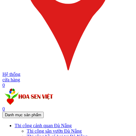
Hệ thống
cửa hàng
0
0
Danh mục sản phẩm
Thi công cảnh quan Đà Nẵng
Thi công sân vườn Đà Nẵng