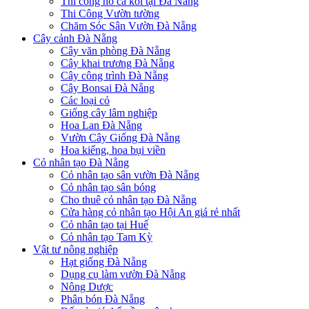
Thi công hồ cá koi tại Đà Nẵng
Thi Công Vườn tường
Chăm Sóc Sân Vườn Đà Nẵng
Cây cảnh Đà Nẵng
Cây văn phòng Đà Nẵng
Cây khai trương Đà Nẵng
Cây công trình Đà Nẵng
Cây Bonsai Đà Nẵng
Các loại cỏ
Giống cây lâm nghiệp
Hoa Lan Đà Nẵng
Vườn Cây Giống Đà Nẵng
Hoa kiểng, hoa bụi viền
Cỏ nhân tạo Đà Nẵng
Cỏ nhân tạo sân vườn Đà Nẵng
Cỏ nhân tạo sân bóng
Cho thuê cỏ nhân tạo Đà Nẵng
Cửa hàng cỏ nhân tạo Hội An giá rẻ nhất
Cỏ nhân tạo tại Huế
Cỏ nhân tạo Tam Kỳ
Vật tư nông nghiệp
Hạt giống Đà Nẵng
Dụng cụ làm vườn Đà Nẵng
Nông Dược
Phân bón Đà Nẵng