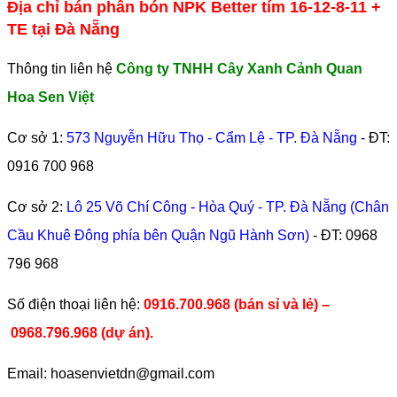
Địa chỉ bán phân bón NPK Better tím 16-12-8-11 +
TE tại Đà Nẵng
Thông tin liên hệ
Công ty TNHH Cây Xanh Cảnh Quan
Hoa Sen Việt
Cơ sở 1:
573 Nguyễn Hữu Thọ - Cẩm Lệ - TP. Đà Nẵng
- ĐT:
0916 700 968
Cơ sở 2:
Lô 25 Võ Chí Công - Hòa Quý - TP. Đà Nẵng (Chân
Cầu Khuê Đông phía bên Quận Ngũ Hành Sơn)
- ĐT:
0968
796 968
​Số điện thoại liên hệ:
0916.700.968 (bán sỉ và lẻ) –
0968.796.968
(
dự án).
Email: hoasenvietdn@gmail.com