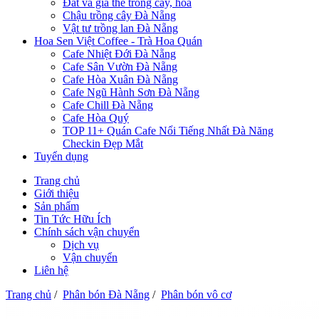
Đất và giá thể trồng cây, hoa
Chậu trồng cây Đà Nẵng
Vật tư trồng lan Đà Nẵng
Hoa Sen Việt Coffee - Trà Hoa Quán
Cafe Nhiệt Đới Đà Nẵng
Cafe Sân Vườn Đà Nẵng
Cafe Hòa Xuân Đà Nẵng
Cafe Ngũ Hành Sơn Đà Nẵng
Cafe Chill Đà Nẵng
Cafe Hòa Quý
TOP 11+ Quán Cafe Nổi Tiếng Nhất Đà Năng
Checkin Đẹp Mắt
Tuyển dụng
Trang chủ
Giới thiệu
Sản phẩm
Tin Tức Hữu Ích
Chính sách vận chuyển
Dịch vụ
Vận chuyển
Liên hệ
Trang chủ
/
Phân bón Đà Nẵng
/
Phân bón vô cơ