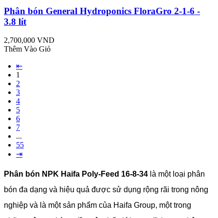
Phân bón General Hydroponics FloraGro 2-1-6 -
3.8 lít
2,700,000 VND
Thêm Vào Giỏ
⇤
1
2
3
4
5
6
7
...
55
⇥
Phân bón NPK Haifa Poly-Feed 16-8-34
là một loại phân
bón đa dạng và hiệu quả được sử dụng rộng rãi trong nông
nghiệp và là một sản phẩm của Haifa Group, một trong