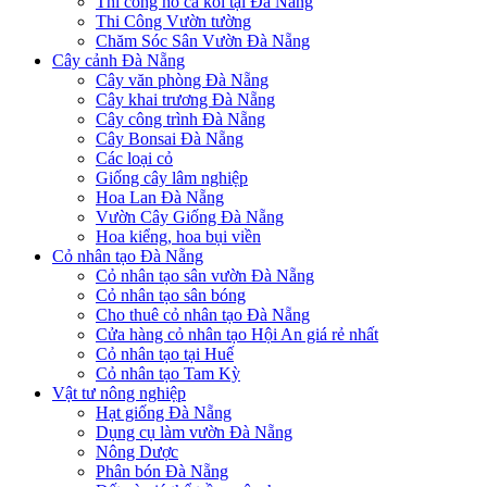
Thi công hồ cá koi tại Đà Nẵng
Thi Công Vườn tường
Chăm Sóc Sân Vườn Đà Nẵng
Cây cảnh Đà Nẵng
Cây văn phòng Đà Nẵng
Cây khai trương Đà Nẵng
Cây công trình Đà Nẵng
Cây Bonsai Đà Nẵng
Các loại cỏ
Giống cây lâm nghiệp
Hoa Lan Đà Nẵng
Vườn Cây Giống Đà Nẵng
Hoa kiểng, hoa bụi viền
Cỏ nhân tạo Đà Nẵng
Cỏ nhân tạo sân vườn Đà Nẵng
Cỏ nhân tạo sân bóng
Cho thuê cỏ nhân tạo Đà Nẵng
Cửa hàng cỏ nhân tạo Hội An giá rẻ nhất
Cỏ nhân tạo tại Huế
Cỏ nhân tạo Tam Kỳ
Vật tư nông nghiệp
Hạt giống Đà Nẵng
Dụng cụ làm vườn Đà Nẵng
Nông Dược
Phân bón Đà Nẵng