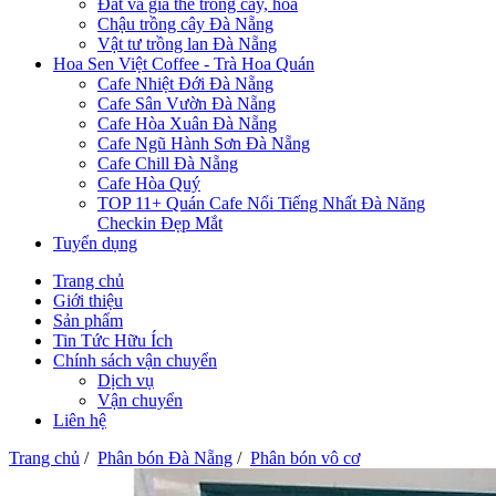
Đất và giá thể trồng cây, hoa
Chậu trồng cây Đà Nẵng
Vật tư trồng lan Đà Nẵng
Hoa Sen Việt Coffee - Trà Hoa Quán
Cafe Nhiệt Đới Đà Nẵng
Cafe Sân Vườn Đà Nẵng
Cafe Hòa Xuân Đà Nẵng
Cafe Ngũ Hành Sơn Đà Nẵng
Cafe Chill Đà Nẵng
Cafe Hòa Quý
TOP 11+ Quán Cafe Nổi Tiếng Nhất Đà Năng
Checkin Đẹp Mắt
Tuyển dụng
Trang chủ
Giới thiệu
Sản phẩm
Tin Tức Hữu Ích
Chính sách vận chuyển
Dịch vụ
Vận chuyển
Liên hệ
Trang chủ
/
Phân bón Đà Nẵng
/
Phân bón vô cơ