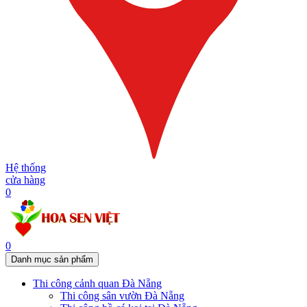
Hệ thống
cửa hàng
0
0
Danh mục sản phẩm
Thi công cảnh quan Đà Nẵng
Thi công sân vườn Đà Nẵng