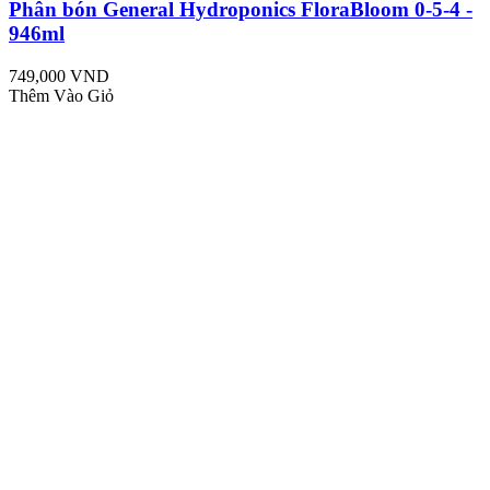
Phân bón General Hydroponics FloraBloom 0-5-4 -
946ml
749,000 VND
Thêm Vào Giỏ