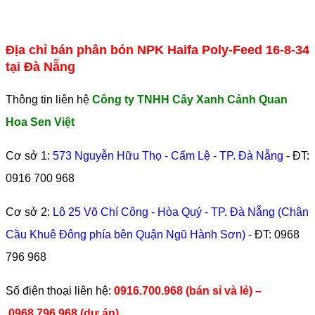
Địa chỉ bán phân bón NPK Haifa Poly-Feed 16-8-34
tại Đà Nẵng
Thông tin liên hệ
Công ty TNHH Cây Xanh Cảnh Quan
Hoa Sen Việt
Cơ sở 1:
573 Nguyễn Hữu Thọ - Cẩm Lệ - TP. Đà Nẵng
- ĐT:
0916 700 968
Cơ sở 2:
Lô 25 Võ Chí Công - Hòa Quý - TP. Đà Nẵng (Chân
Cầu Khuê Đông phía bên Quận Ngũ Hành Sơn)
- ĐT:
0968
796 968
​Số điện thoại liên hệ:
0916.700.968 (bán sỉ và lẻ) –
0968.796.968
(
dự án).