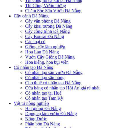
Thi công hồ cá koi tại Đà Nẵng
Thi Công Vườn tường
Chăm Sóc Sân Vườn Đà Nẵng
Cây cảnh Đà Nẵng
Cây văn phòng Đà Nẵng
Cây khai trương Đà Nẵng
Cây công trình Đà Nẵng
Cây Bonsai Đà Nẵng
Các loại cỏ
Giống cây lâm nghiệp
Hoa Lan Đà Nẵng
Vườn Cây Giống Đà Nẵng
Hoa kiểng, hoa bụi viền
Cỏ nhân tạo Đà Nẵng
Cỏ nhân tạo sân vườn Đà Nẵng
Cỏ nhân tạo sân bóng
Cho thuê cỏ nhân tạo Đà Nẵng
Cửa hàng cỏ nhân tạo Hội An giá rẻ nhất
Cỏ nhân tạo tại Huế
Cỏ nhân tạo Tam Kỳ
Vật tư nông nghiệp
Hạt giống Đà Nẵng
Dụng cụ làm vườn Đà Nẵng
Nông Dược
Phân bón Đà Nẵng