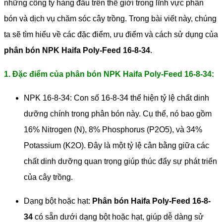
những công ty hàng đầu trên thế giới trong lĩnh vực phân
bón và dịch vụ chăm sóc cây trồng. Trong bài viết này, chúng
ta sẽ tìm hiểu về các đặc điểm, ưu điểm và cách sử dụng của
phân bón NPK Haifa Poly-Feed 16-8-34
.
1. Đặc điểm của phân bón NPK Haifa Poly-Feed 16-8-34:
NPK 16-8-34: Con số 16-8-34 thể hiện tỷ lệ chất dinh
dưỡng chính trong phân bón này. Cụ thể, nó bao gồm
16% Nitrogen (N), 8% Phosphorus (P2O5), và 34%
Potassium (K2O). Đây là một tỷ lệ cân bằng giữa các
chất dinh dưỡng quan trọng giúp thúc đẩy sự phát triển
của cây trồng.
Dạng bột hoặc hạt:
Phân bón Haifa Poly-Feed 16-8-
34
có sẵn dưới dạng bột hoặc hạt, giúp dễ dàng sử