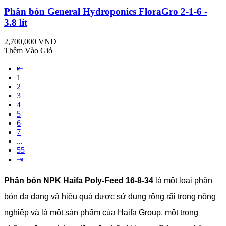
Phân bón General Hydroponics FloraGro 2-1-6 -
3.8 lít
2,700,000 VND
Thêm Vào Giỏ
⇤
1
2
3
4
5
6
7
...
55
⇥
Phân bón NPK Haifa Poly-Feed 16-8-34
là một loại phân
bón đa dạng và hiệu quả được sử dụng rộng rãi trong nông
nghiệp và là một sản phẩm của Haifa Group, một trong