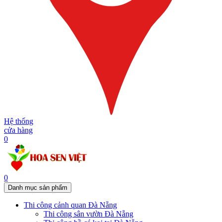
Hệ thống
cửa hàng
0
0
Danh mục sản phẩm
Thi công cảnh quan Đà Nẵng
Thi công sân vườn Đà Nẵng