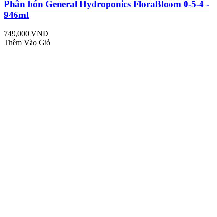
Phân bón General Hydroponics FloraBloom 0-5-4 -
946ml
749,000 VND
Thêm Vào Giỏ