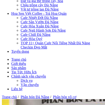
Đất và giá thể trồng cây, hoa
Chậu trồng cây Đà Nẵng
Vật tư trồng lan Đà Nẵng
Hoa Sen Việt Coffee - Trà Hoa Quán
Cafe Nhiệt Đới Đà Nẵng
Cafe Sân Vườn Đà Nẵng
Cafe Hòa Xuân Đà Nẵng
Cafe Ngũ Hành Sơn Đà Nẵng
Cafe Chill Đà Nẵng
Cafe Hòa Quý
TOP 11+ Quán Cafe Nổi Tiếng Nhất Đà Năng
Checkin Đẹp Mắt
Tuyển dụng
Trang chủ
Giới thiệu
Sản phẩm
Tin Tức Hữu Ích
Chính sách vận chuyển
Dịch vụ
Vận chuyển
Liên hệ
Trang chủ
/
Phân bón Đà Nẵng
/
Phân bón vô cơ