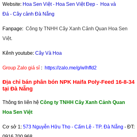
Website:
Hoa Sen Việt
-
Hoa Sen Việt Đẹp
-
Hoa và
Đá
-
Cây cảnh Đà Nẵng
Fanpage:
Công ty TNHH Cây Xanh Cảnh Quan Hoa Sen
Việt.
Kênh youtube:
Cây Và Hoa
Group Zalo giá sỉ
:
https://zalo.me/g/wlhffd2
Địa chỉ bán phân bón NPK Haifa Poly-Feed 16-8-34
tại Đà Nẵng
Thông tin liên hệ
Công ty TNHH Cây Xanh Cảnh Quan
Hoa Sen Việt
Cơ sở 1:
573 Nguyễn Hữu Thọ - Cẩm Lệ - TP. Đà Nẵng
- ĐT:
0916 700 968