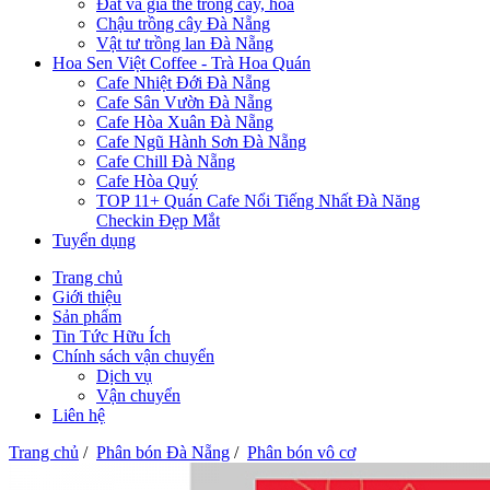
Đất và giá thể trồng cây, hoa
Chậu trồng cây Đà Nẵng
Vật tư trồng lan Đà Nẵng
Hoa Sen Việt Coffee - Trà Hoa Quán
Cafe Nhiệt Đới Đà Nẵng
Cafe Sân Vườn Đà Nẵng
Cafe Hòa Xuân Đà Nẵng
Cafe Ngũ Hành Sơn Đà Nẵng
Cafe Chill Đà Nẵng
Cafe Hòa Quý
TOP 11+ Quán Cafe Nổi Tiếng Nhất Đà Năng
Checkin Đẹp Mắt
Tuyển dụng
Trang chủ
Giới thiệu
Sản phẩm
Tin Tức Hữu Ích
Chính sách vận chuyển
Dịch vụ
Vận chuyển
Liên hệ
Trang chủ
/
Phân bón Đà Nẵng
/
Phân bón vô cơ