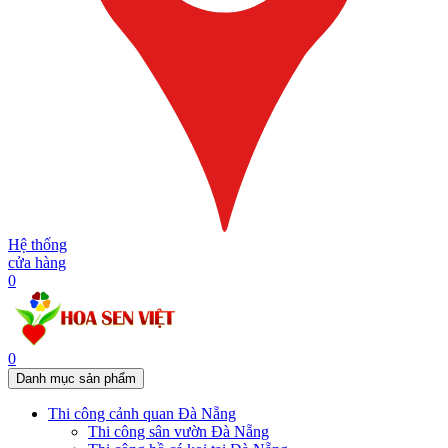
Hệ thống
cửa hàng
0
0
Danh mục sản phẩm
Thi công cảnh quan Đà Nẵng
Thi công sân vườn Đà Nẵng