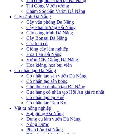
Thi công hồ cá koi tại Đà Nẵng
Thi Công Vườn tường
Chăm Sóc Sân Vườn Đà Nẵng
Cây cảnh Đà Nẵng
Cây văn phòng Đà Nẵng
Cây khai trương Đà Nẵng
Cây công trình Đà Nẵng
Cây Bonsai Đà Nẵng
Các loại cỏ
Giống cây lâm nghiệp
Hoa Lan Đà Nẵng
Vườn Cây Giống Đà Nẵng
Hoa kiểng, hoa bụi viền
Cỏ nhân tạo Đà Nẵng
Cỏ nhân tạo sân vườn Đà Nẵng
Cỏ nhân tạo sân bóng
Cho thuê cỏ nhân tạo Đà Nẵng
Cửa hàng cỏ nhân tạo Hội An giá rẻ nhất
Cỏ nhân tạo tại Huế
Cỏ nhân tạo Tam Kỳ
Vật tư nông nghiệp
Hạt giống Đà Nẵng
Dụng cụ làm vườn Đà Nẵng
Nông Dược
Phân bón Đà Nẵng