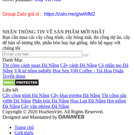
Group Zalo giá sỉ
:
https://zalo.me/g/wlhffd2
NHẬN THÔNG TIN VỀ SẢN PHẨM MỚI NHẤT
Bạn cần mua các cây công trình, cây bóng mát, thi công dự án, cây
để bàn số lượng lớn, phân bón hay hạt giống. liên hệ ngay với
chúng tôi
Danh Mục
Thi công cảnh quan Đà Nẵng
Cây cảnh Đà Nẵng
Cỏ nhân tạo Đà
Nẵng
Vật tư nông nghiệp
Hoa Sen Việt Coffee - Trà Hoa Quán
Tuyển dụng
Liên kết
Cây công trình Đà Nẵng
Cây khai trương Đà Nẵng
Thi công sân
vườn Đà Nẵng
Phân bón Đà Nẵng
Hoa Lan Đà Nẵng
Hạt giống
Đà Nẵng
Cây văn phòng Đà Nẵng
Copyright © 2020 HoaSenViet. All Rights Reserved.
Designed and Maintained by
Trang chủ
Giới thiệu