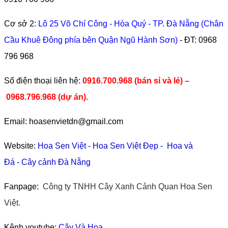
Cơ sở 2:
Lô 25 Võ Chí Công - Hòa Quý - TP. Đà Nẵng (Chân
Cầu Khuê Đông phía bên Quận Ngũ Hành Sơn)
- ĐT:
0968
796 968
​Số điện thoại liên hệ:
0916.700.968 (bán sỉ và lẻ) –
0968.796.968
(
dự án).
Email: hoasenvietdn@gmail.com
Website:
Hoa Sen Việt
-
Hoa Sen Việt Đẹp
-
Hoa và
Đá
-
Cây cảnh Đà Nẵng
Fanpage:
Công ty TNHH Cây Xanh Cảnh Quan Hoa Sen
Việt.
Kênh youtube:
Cây Và Hoa