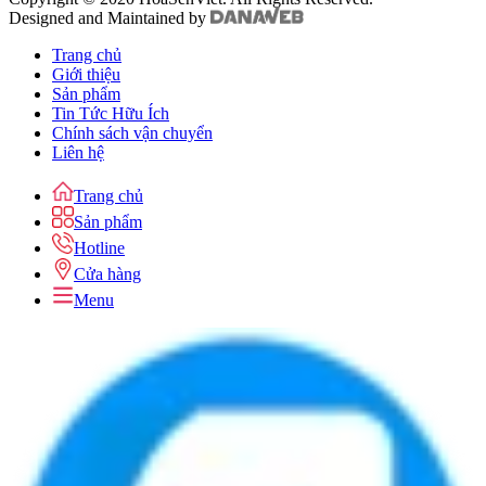
Designed and Maintained by
Trang chủ
Giới thiệu
Sản phẩm
Tin Tức Hữu Ích
Chính sách vận chuyển
Liên hệ
Trang chủ
Sản phẩm
Hotline
Cửa hàng
Menu