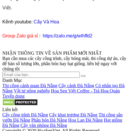
Việt.
Kênh youtube:
Cây Và Hoa
Group Zalo giá sỉ
:
https://zalo.me/g/wlhffd2
NHẬN THÔNG TIN VỀ SẢN PHẨM MỚI NHẤT
Bạn cần mua các cây công trình, cây bóng mát, thi công dự án, cây
để bàn số lượng lớn, phân bón hay hạt giống. liên hệ ngay với
chúng tôi
Danh Mục
Thi công cảnh quan Đà Nẵng
Cây cảnh Đà Nẵng
Cỏ nhân tạo Đà
Nẵng
Vật tư nông nghiệp
Hoa Sen Việt Coffee - Trà Hoa Quán
Tuyển dụng
Liên kết
Cây công trình Đà Nẵng
Cây khai trương Đà Nẵng
Thi công sân
vườn Đà Nẵng
Phân bón Đà Nẵng
Hoa Lan Đà Nẵng
Hạt giống
Đà Nẵng
Cây văn phòng Đà Nẵng
Copyright © 2020 HoaSenViet. All Rights Reserved.