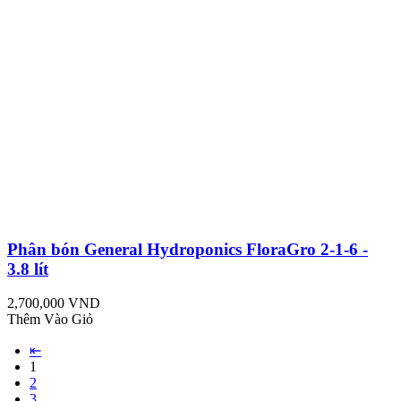
Phân bón General Hydroponics FloraGro 2-1-6 -
3.8 lít
2,700,000 VND
Thêm Vào Giỏ
⇤
1
2
3