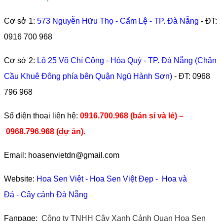
Cơ sở 1:
573 Nguyễn Hữu Thọ - Cẩm Lệ - TP. Đà Nẵng
- ĐT:
0916 700 968
Cơ sở 2:
Lô 25 Võ Chí Công - Hòa Quý - TP. Đà Nẵng (Chân
Cầu Khuê Đông phía bên Quận Ngũ Hành Sơn)
- ĐT:
0968
796 968
​Số điện thoại liên hệ:
0916.700.968 (bán sỉ và lẻ) –
0968.796.968
(
dự án).
Email: hoasenvietdn@gmail.com
Website:
Hoa Sen Việt
-
Hoa Sen Việt Đẹp
-
Hoa và
Đá
-
Cây cảnh Đà Nẵng
Fanpage:
Công ty TNHH Cây Xanh Cảnh Quan Hoa Sen