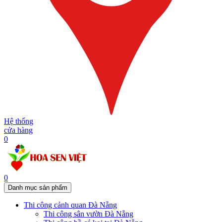
Hệ thống
cửa hàng
0
0
Danh mục sản phẩm
Thi công cảnh quan Đà Nẵng
Thi công sân vườn Đà Nẵng