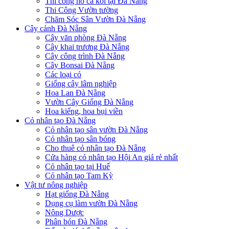
Thi công hồ cá koi tại Đà Nẵng
Thi Công Vườn tường
Chăm Sóc Sân Vườn Đà Nẵng
Cây cảnh Đà Nẵng
Cây văn phòng Đà Nẵng
Cây khai trương Đà Nẵng
Cây công trình Đà Nẵng
Cây Bonsai Đà Nẵng
Các loại cỏ
Giống cây lâm nghiệp
Hoa Lan Đà Nẵng
Vườn Cây Giống Đà Nẵng
Hoa kiểng, hoa bụi viền
Cỏ nhân tạo Đà Nẵng
Cỏ nhân tạo sân vườn Đà Nẵng
Cỏ nhân tạo sân bóng
Cho thuê cỏ nhân tạo Đà Nẵng
Cửa hàng cỏ nhân tạo Hội An giá rẻ nhất
Cỏ nhân tạo tại Huế
Cỏ nhân tạo Tam Kỳ
Vật tư nông nghiệp
Hạt giống Đà Nẵng
Dụng cụ làm vườn Đà Nẵng
Nông Dược
Phân bón Đà Nẵng