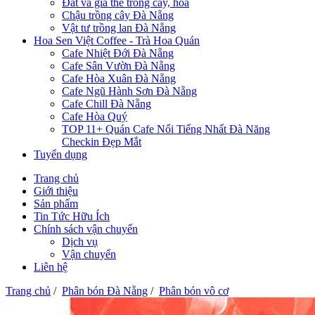
Đất và giá thể trồng cây, hoa
Chậu trồng cây Đà Nẵng
Vật tư trồng lan Đà Nẵng
Hoa Sen Việt Coffee - Trà Hoa Quán
Cafe Nhiệt Đới Đà Nẵng
Cafe Sân Vườn Đà Nẵng
Cafe Hòa Xuân Đà Nẵng
Cafe Ngũ Hành Sơn Đà Nẵng
Cafe Chill Đà Nẵng
Cafe Hòa Quý
TOP 11+ Quán Cafe Nổi Tiếng Nhất Đà Năng
Checkin Đẹp Mắt
Tuyển dụng
Trang chủ
Giới thiệu
Sản phẩm
Tin Tức Hữu Ích
Chính sách vận chuyển
Dịch vụ
Vận chuyển
Liên hệ
Trang chủ
/
Phân bón Đà Nẵng
/
Phân bón vô cơ