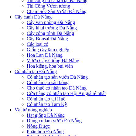
Thi công hồ cá koi tại Đà Nẵng
Thi Công Vườn tường
Chăm Sóc Sân Vườn Đà Nẵng
Cây cảnh Đà Nẵng
Cây văn phòng Đà Nẵng
Cây khai trương Đà Nẵng
Cây công trình Đà Nẵng
Cây Bonsai Đà Nẵng
Các loại cỏ
Giống cây lâm nghiệp
Hoa Lan Đà Nẵng
Vườn Cây Giống Đà Nẵng
Hoa kiểng, hoa bụi viền
Cỏ nhân tạo Đà Nẵng
Cỏ nhân tạo sân vườn Đà Nẵng
Cỏ nhân tạo sân bóng
Cho thuê cỏ nhân tạo Đà Nẵng
Cửa hàng cỏ nhân tạo Hội An giá rẻ nhất
Cỏ nhân tạo tại Huế
Cỏ nhân tạo Tam Kỳ
Vật tư nông nghiệp
Hạt giống Đà Nẵng
Dụng cụ làm vườn Đà Nẵng
Nông Dược
Phân bón Đà Nẵng