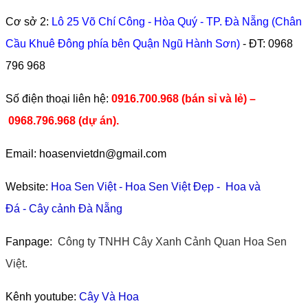
Cơ sở 2:
Lô 25 Võ Chí Công - Hòa Quý - TP. Đà Nẵng (Chân
Cầu Khuê Đông phía bên Quận Ngũ Hành Sơn)
- ĐT:
0968
796 968
​Số điện thoại liên hệ:
0916.700.968 (bán sỉ và lẻ) –
0968.796.968
(
dự án).
Email: hoasenvietdn@gmail.com
Website:
Hoa Sen Việt
-
Hoa Sen Việt Đẹp
-
Hoa và
Đá
-
Cây cảnh Đà Nẵng
Fanpage:
Công ty TNHH Cây Xanh Cảnh Quan Hoa Sen
Việt.
Kênh youtube:
Cây Và Hoa