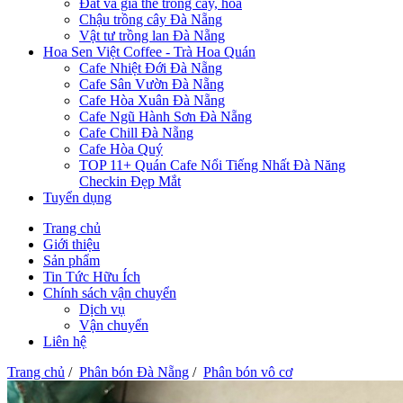
Đất và giá thể trồng cây, hoa
Chậu trồng cây Đà Nẵng
Vật tư trồng lan Đà Nẵng
Hoa Sen Việt Coffee - Trà Hoa Quán
Cafe Nhiệt Đới Đà Nẵng
Cafe Sân Vườn Đà Nẵng
Cafe Hòa Xuân Đà Nẵng
Cafe Ngũ Hành Sơn Đà Nẵng
Cafe Chill Đà Nẵng
Cafe Hòa Quý
TOP 11+ Quán Cafe Nổi Tiếng Nhất Đà Năng
Checkin Đẹp Mắt
Tuyển dụng
Trang chủ
Giới thiệu
Sản phẩm
Tin Tức Hữu Ích
Chính sách vận chuyển
Dịch vụ
Vận chuyển
Liên hệ
Trang chủ
/
Phân bón Đà Nẵng
/
Phân bón vô cơ