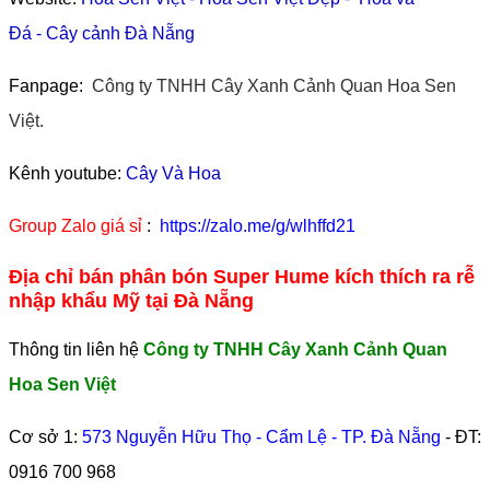
Đá
-
Cây cảnh Đà Nẵng
Fanpage:
Công ty TNHH Cây Xanh Cảnh Quan Hoa Sen
Việt.
Kênh youtube:
Cây Và Hoa
Group Zalo giá sỉ
:
https://zalo.me/g/wlhffd21
Địa chỉ bán phân bón Super Hume kích thích ra rễ
nhập khẩu Mỹ tại Đà Nẵng
Thông tin liên hệ
Công ty TNHH Cây Xanh Cảnh Quan
Hoa Sen Việt
Cơ sở 1:
573 Nguyễn Hữu Thọ - Cẩm Lệ - TP. Đà Nẵng
- ĐT:
0916 700 968