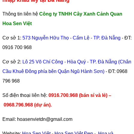
nhập khẩu Mỹ tại Đà Nẵng
Thông tin liên hệ
Công ty TNHH Cây Xanh Cảnh Quan
Hoa Sen Việt
Cơ sở 1:
573 Nguyễn Hữu Thọ - Cẩm Lệ - TP. Đà Nẵng
- ĐT:
0916 700 968
Cơ sở 2:
Lô 25 Võ Chí Công - Hòa Quý - TP. Đà Nẵng (Chân
Cầu Khuê Đông phía bên Quận Ngũ Hành Sơn)
- ĐT:
0968
796 968
​Số điện thoại liên hệ:
0916.700.968 (bán sỉ và lẻ) –
0968.796.968
(
dự án).
Email: hoasenvietdn@gmail.com
Website:
Hoa Sen Việt
-
Hoa Sen Việt Đẹp
-
Hoa và