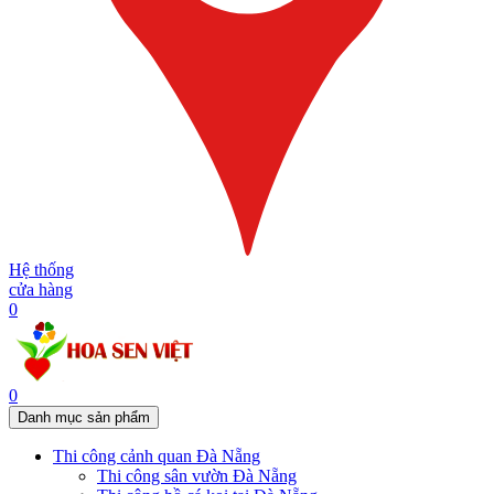
Hệ thống
cửa hàng
0
0
Danh mục sản phẩm
Thi công cảnh quan Đà Nẵng
Thi công sân vườn Đà Nẵng