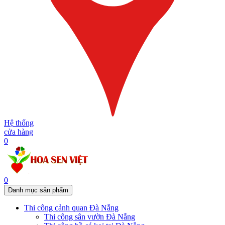
Hệ thống
cửa hàng
0
0
Danh mục sản phẩm
Thi công cảnh quan Đà Nẵng
Thi công sân vườn Đà Nẵng