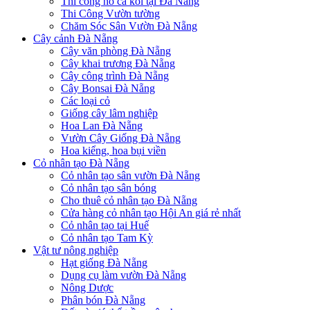
Thi công hồ cá koi tại Đà Nẵng
Thi Công Vườn tường
Chăm Sóc Sân Vườn Đà Nẵng
Cây cảnh Đà Nẵng
Cây văn phòng Đà Nẵng
Cây khai trương Đà Nẵng
Cây công trình Đà Nẵng
Cây Bonsai Đà Nẵng
Các loại cỏ
Giống cây lâm nghiệp
Hoa Lan Đà Nẵng
Vườn Cây Giống Đà Nẵng
Hoa kiểng, hoa bụi viền
Cỏ nhân tạo Đà Nẵng
Cỏ nhân tạo sân vườn Đà Nẵng
Cỏ nhân tạo sân bóng
Cho thuê cỏ nhân tạo Đà Nẵng
Cửa hàng cỏ nhân tạo Hội An giá rẻ nhất
Cỏ nhân tạo tại Huế
Cỏ nhân tạo Tam Kỳ
Vật tư nông nghiệp
Hạt giống Đà Nẵng
Dụng cụ làm vườn Đà Nẵng
Nông Dược
Phân bón Đà Nẵng