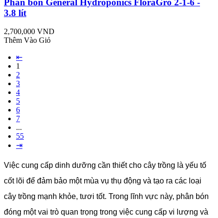
Phân bón General Hydroponics FloraGro 2-1-6 -
3.8 lít
2,700,000 VND
Thêm Vào Giỏ
⇤
1
2
3
4
5
6
7
...
55
⇥
Việc cung cấp dinh dưỡng cần thiết cho cây trồng là yếu tố
cốt lõi để đảm bảo một mùa vụ thụ động và tạo ra các loại
cây trồng mạnh khỏe, tươi tốt. Trong lĩnh vực này, phân bón
đóng một vai trò quan trọng trong việc cung cấp vi lượng và