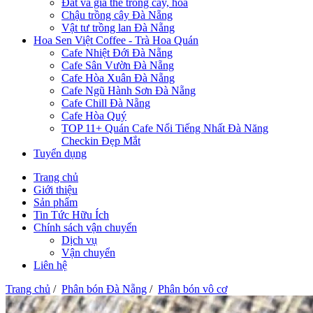
Đất và giá thể trồng cây, hoa
Chậu trồng cây Đà Nẵng
Vật tư trồng lan Đà Nẵng
Hoa Sen Việt Coffee - Trà Hoa Quán
Cafe Nhiệt Đới Đà Nẵng
Cafe Sân Vườn Đà Nẵng
Cafe Hòa Xuân Đà Nẵng
Cafe Ngũ Hành Sơn Đà Nẵng
Cafe Chill Đà Nẵng
Cafe Hòa Quý
TOP 11+ Quán Cafe Nổi Tiếng Nhất Đà Năng
Checkin Đẹp Mắt
Tuyển dụng
Trang chủ
Giới thiệu
Sản phẩm
Tin Tức Hữu Ích
Chính sách vận chuyển
Dịch vụ
Vận chuyển
Liên hệ
Trang chủ
/
Phân bón Đà Nẵng
/
Phân bón vô cơ