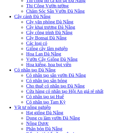
Thi công hồ cá koi tại Đà Nẵng
Thi Công Vườn tường
Chăm Sóc Sân Vườn Đà Nẵng
Cây cảnh Đà Nẵng
Cây văn phòng Đà Nẵng
Cây khai trương Đà Nẵng
Cây công trình Đà Nẵng
Cây Bonsai Đà Nẵng
Các loại cỏ
Giống cây lâm nghiệp
Hoa Lan Đà Nẵng
Vườn Cây Giống Đà Nẵng
Hoa kiểng, hoa bụi viền
Cỏ nhân tạo Đà Nẵng
Cỏ nhân tạo sân vườn Đà Nẵng
Cỏ nhân tạo sân bóng
Cho thuê cỏ nhân tạo Đà Nẵng
Cửa hàng cỏ nhân tạo Hội An giá rẻ nhất
Cỏ nhân tạo tại Huế
Cỏ nhân tạo Tam Kỳ
Vật tư nông nghiệp
Hạt giống Đà Nẵng
Dụng cụ làm vườn Đà Nẵng
Nông Dược
Phân bón Đà Nẵng