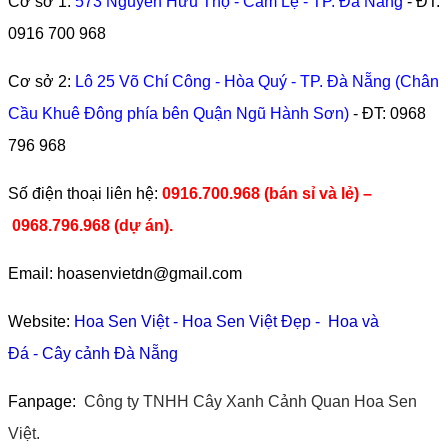
Cơ sở 1:
573 Nguyễn Hữu Thọ - Cẩm Lệ - TP. Đà Nẵng
- ĐT:
0916 700 968
Cơ sở 2:
Lô 25 Võ Chí Công - Hòa Quý - TP. Đà Nẵng (Chân
Cầu Khuê Đông phía bên Quận Ngũ Hành Sơn)
- ĐT:
0968
796 968
​Số điện thoại liên hệ:
0916.700.968 (bán sỉ và lẻ) –
0968.796.968
(
dự án).
Email: hoasenvietdn@gmail.com
Website:
Hoa Sen Việt
-
Hoa Sen Việt Đẹp
-
Hoa và
Đá
-
Cây cảnh Đà Nẵng
Fanpage:
Công ty TNHH Cây Xanh Cảnh Quan Hoa Sen
Việt.