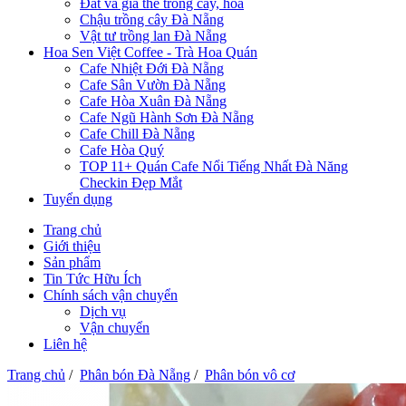
Đất và giá thể trồng cây, hoa
Chậu trồng cây Đà Nẵng
Vật tư trồng lan Đà Nẵng
Hoa Sen Việt Coffee - Trà Hoa Quán
Cafe Nhiệt Đới Đà Nẵng
Cafe Sân Vườn Đà Nẵng
Cafe Hòa Xuân Đà Nẵng
Cafe Ngũ Hành Sơn Đà Nẵng
Cafe Chill Đà Nẵng
Cafe Hòa Quý
TOP 11+ Quán Cafe Nổi Tiếng Nhất Đà Năng
Checkin Đẹp Mắt
Tuyển dụng
Trang chủ
Giới thiệu
Sản phẩm
Tin Tức Hữu Ích
Chính sách vận chuyển
Dịch vụ
Vận chuyển
Liên hệ
Trang chủ
/
Phân bón Đà Nẵng
/
Phân bón vô cơ