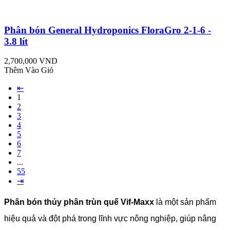
Phân bón General Hydroponics FloraGro 2-1-6 -
3.8 lít
2,700,000 VND
Thêm Vào Giỏ
⇤
1
2
3
4
5
6
7
...
55
⇥
Phân bón thủy phân trùn quế Vif-Maxx
là một sản phẩm
hiệu quả và đột phá trong lĩnh vực nông nghiệp, giúp nâng