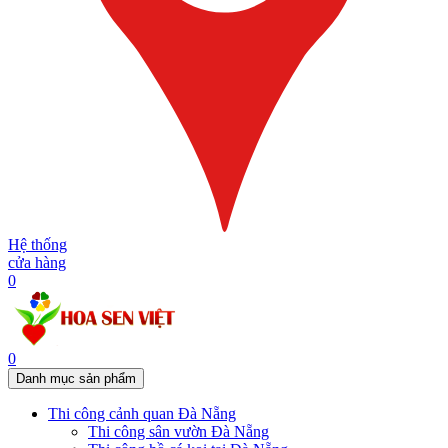
Hệ thống
cửa hàng
0
0
Danh mục sản phẩm
Thi công cảnh quan Đà Nẵng
Thi công sân vườn Đà Nẵng