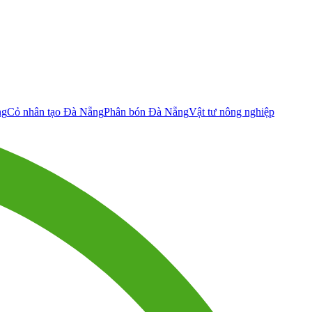
ng
Cỏ nhân tạo Đà Nẵng
Phân bón Đà Nẵng
Vật tư nông nghiệp