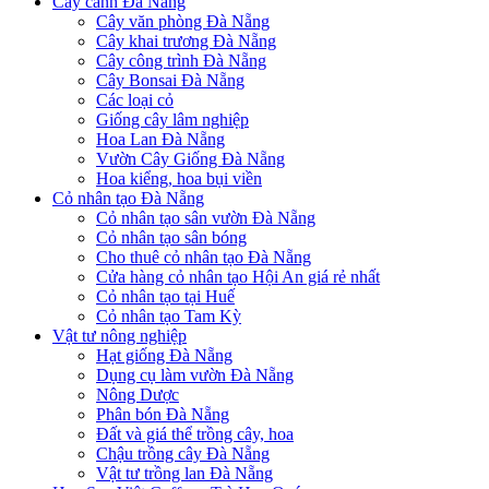
Cây cảnh Đà Nẵng
Cây văn phòng Đà Nẵng
Cây khai trương Đà Nẵng
Cây công trình Đà Nẵng
Cây Bonsai Đà Nẵng
Các loại cỏ
Giống cây lâm nghiệp
Hoa Lan Đà Nẵng
Vườn Cây Giống Đà Nẵng
Hoa kiểng, hoa bụi viền
Cỏ nhân tạo Đà Nẵng
Cỏ nhân tạo sân vườn Đà Nẵng
Cỏ nhân tạo sân bóng
Cho thuê cỏ nhân tạo Đà Nẵng
Cửa hàng cỏ nhân tạo Hội An giá rẻ nhất
Cỏ nhân tạo tại Huế
Cỏ nhân tạo Tam Kỳ
Vật tư nông nghiệp
Hạt giống Đà Nẵng
Dụng cụ làm vườn Đà Nẵng
Nông Dược
Phân bón Đà Nẵng
Đất và giá thể trồng cây, hoa
Chậu trồng cây Đà Nẵng
Vật tư trồng lan Đà Nẵng