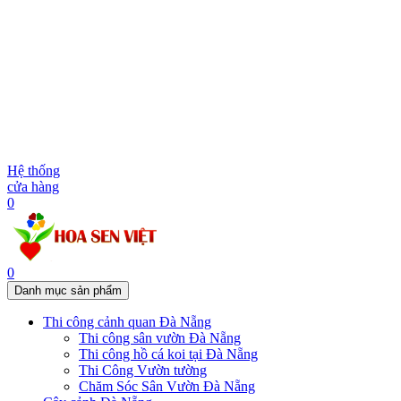
Hệ thống
cửa hàng
0
0
Danh mục sản phẩm
Thi công cảnh quan Đà Nẵng
Thi công sân vườn Đà Nẵng
Thi công hồ cá koi tại Đà Nẵng
Thi Công Vườn tường
Chăm Sóc Sân Vườn Đà Nẵng