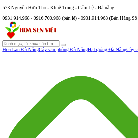
573 Nguyễn Hữu Thọ - Khuê Trung - Cẩm Lệ - Đà nẵng
0931.914.968 - 0916.700.968 (bán lẻ) - 0931.914.968 (Bán Hàng S
Hoa Lan Đà Nẵng
Cây văn phòng Đà Nẵng
Hạt giống Đà Nẵng
Cây c