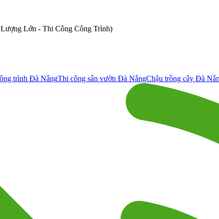
ố Lượng Lớn - Thi Công Công Trình)
ông trình Đà Nẵng
Thi công sân vườn Đà Nẵng
Chậu trồng cây Đà Nẵ