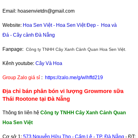
Email: hoasenvietdn@gmail.com
Website:
Hoa Sen Việt
-
Hoa Sen Việt Đẹp
-
Hoa và
Đá
-
Cây cảnh Đà Nẵng
Fanpage:
Công ty TNHH Cây Xanh Cảnh Quan Hoa Sen Việt.
Kênh youtube:
Cây Và Hoa
Group Zalo giá sỉ
:
https://zalo.me/g/wlhffd219
Địa chỉ bán phân bón vi lượng Growmore sữa
Thái Rootone tại Đà Nẵng
Thông tin liên hệ
Công ty TNHH Cây Xanh Cảnh Quan
Hoa Sen Việt
Cơ sở 1:
573 Nguyễn Hữu Thọ - Cẩm Lệ - TP. Đà Nẵng
- ĐT: