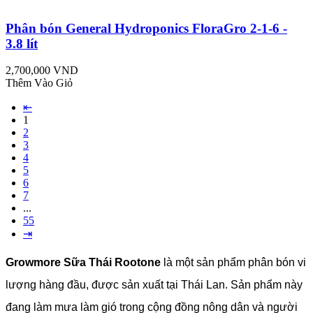
Phân bón General Hydroponics FloraGro 2-1-6 -
3.8 lít
2,700,000 VND
Thêm Vào Giỏ
⇤
1
2
3
4
5
6
7
...
55
⇥
Growmore Sữa Thái Rootone
là một sản phẩm phân bón vi
lượng hàng đầu, được sản xuất tại Thái Lan. Sản phẩm này
đang làm mưa làm gió trong cộng đồng nông dân và người