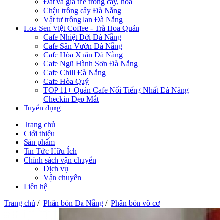
Đất và giá thể trồng cây, hoa
Chậu trồng cây Đà Nẵng
Vật tư trồng lan Đà Nẵng
Hoa Sen Việt Coffee - Trà Hoa Quán
Cafe Nhiệt Đới Đà Nẵng
Cafe Sân Vườn Đà Nẵng
Cafe Hòa Xuân Đà Nẵng
Cafe Ngũ Hành Sơn Đà Nẵng
Cafe Chill Đà Nẵng
Cafe Hòa Quý
TOP 11+ Quán Cafe Nổi Tiếng Nhất Đà Năng
Checkin Đẹp Mắt
Tuyển dụng
Trang chủ
Giới thiệu
Sản phẩm
Tin Tức Hữu Ích
Chính sách vận chuyển
Dịch vụ
Vận chuyển
Liên hệ
Trang chủ
/
Phân bón Đà Nẵng
/
Phân bón vô cơ