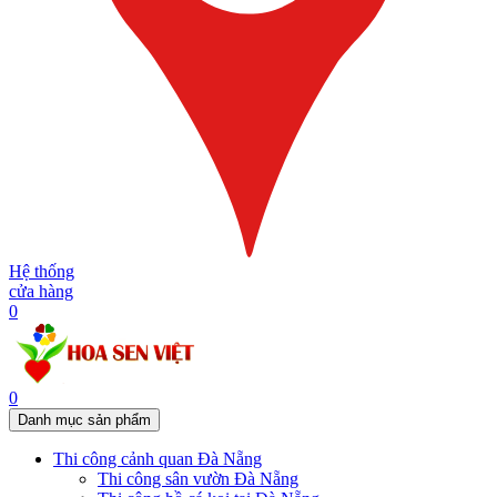
Hệ thống
cửa hàng
0
0
Danh mục sản phẩm
Thi công cảnh quan Đà Nẵng
Thi công sân vườn Đà Nẵng