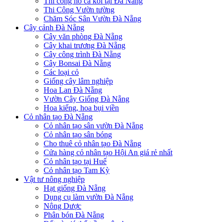
Thi công hồ cá koi tại Đà Nẵng
Thi Công Vườn tường
Chăm Sóc Sân Vườn Đà Nẵng
Cây cảnh Đà Nẵng
Cây văn phòng Đà Nẵng
Cây khai trương Đà Nẵng
Cây công trình Đà Nẵng
Cây Bonsai Đà Nẵng
Các loại cỏ
Giống cây lâm nghiệp
Hoa Lan Đà Nẵng
Vườn Cây Giống Đà Nẵng
Hoa kiểng, hoa bụi viền
Cỏ nhân tạo Đà Nẵng
Cỏ nhân tạo sân vườn Đà Nẵng
Cỏ nhân tạo sân bóng
Cho thuê cỏ nhân tạo Đà Nẵng
Cửa hàng cỏ nhân tạo Hội An giá rẻ nhất
Cỏ nhân tạo tại Huế
Cỏ nhân tạo Tam Kỳ
Vật tư nông nghiệp
Hạt giống Đà Nẵng
Dụng cụ làm vườn Đà Nẵng
Nông Dược
Phân bón Đà Nẵng