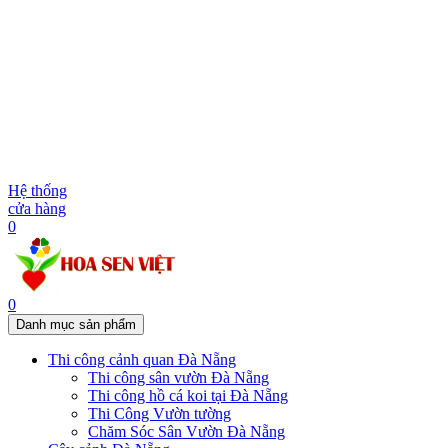
Hệ thống
cửa hàng
0
0
Danh mục sản phẩm
Thi công cảnh quan Đà Nẵng
Thi công sân vườn Đà Nẵng
Thi công hồ cá koi tại Đà Nẵng
Thi Công Vườn tường
Chăm Sóc Sân Vườn Đà Nẵng