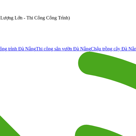
ố Lượng Lớn - Thi Công Công Trình)
ông trình Đà Nẵng
Thi công sân vườn Đà Nẵng
Chậu trồng cây Đà Nẵ