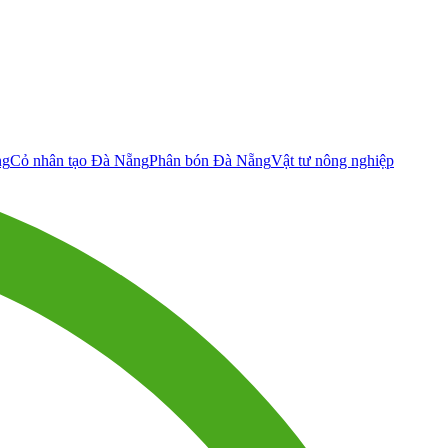
ng
Cỏ nhân tạo Đà Nẵng
Phân bón Đà Nẵng
Vật tư nông nghiệp