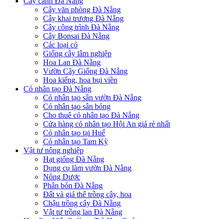
Cây cảnh Đà Nẵng
Cây văn phòng Đà Nẵng
Cây khai trương Đà Nẵng
Cây công trình Đà Nẵng
Cây Bonsai Đà Nẵng
Các loại cỏ
Giống cây lâm nghiệp
Hoa Lan Đà Nẵng
Vườn Cây Giống Đà Nẵng
Hoa kiểng, hoa bụi viền
Cỏ nhân tạo Đà Nẵng
Cỏ nhân tạo sân vườn Đà Nẵng
Cỏ nhân tạo sân bóng
Cho thuê cỏ nhân tạo Đà Nẵng
Cửa hàng cỏ nhân tạo Hội An giá rẻ nhất
Cỏ nhân tạo tại Huế
Cỏ nhân tạo Tam Kỳ
Vật tư nông nghiệp
Hạt giống Đà Nẵng
Dụng cụ làm vườn Đà Nẵng
Nông Dược
Phân bón Đà Nẵng
Đất và giá thể trồng cây, hoa
Chậu trồng cây Đà Nẵng
Vật tư trồng lan Đà Nẵng