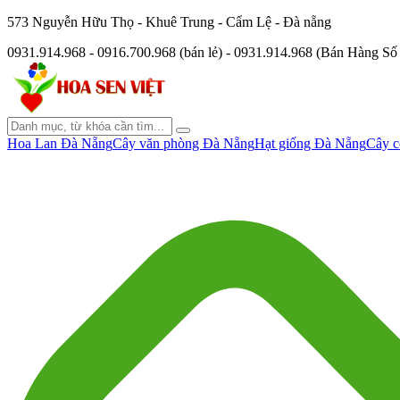
573 Nguyễn Hữu Thọ - Khuê Trung - Cẩm Lệ - Đà nẵng
0931.914.968 - 0916.700.968 (bán lẻ) - 0931.914.968 (Bán Hàng S
Hoa Lan Đà Nẵng
Cây văn phòng Đà Nẵng
Hạt giống Đà Nẵng
Cây c