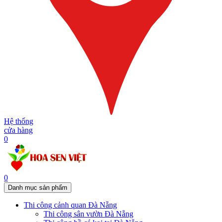
Hệ thống
cửa hàng
0
0
Danh mục sản phẩm
Thi công cảnh quan Đà Nẵng
Thi công sân vườn Đà Nẵng