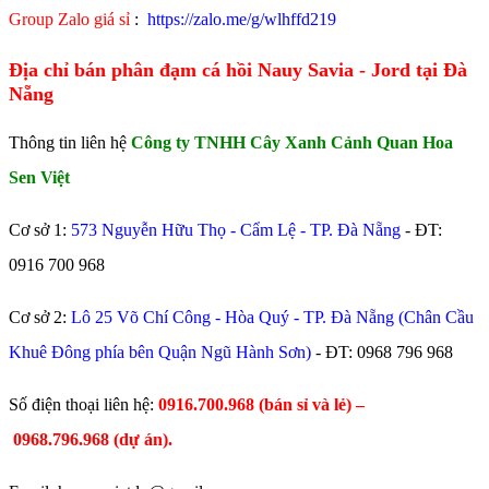
Group Zalo giá sỉ
:
https://zalo.me/g/wlhffd219
Địa chỉ bán phân đạm cá hồi Nauy Savia - Jord tại Đà
Nẵng
Thông tin liên hệ
Công ty TNHH Cây Xanh Cảnh Quan Hoa
Sen Việt
Cơ sở 1:
573 Nguyễn Hữu Thọ - Cẩm Lệ - TP. Đà Nẵng
- ĐT:
0916 700 968
Cơ sở 2:
Lô 25 Võ Chí Công - Hòa Quý - TP. Đà Nẵng (Chân Cầu
Khuê Đông phía bên Quận Ngũ Hành Sơn)
- ĐT:
0968 796 968
​Số điện thoại liên hệ:
0916.700.968 (bán sỉ và lẻ) –
0968.796.968
(
dự án).