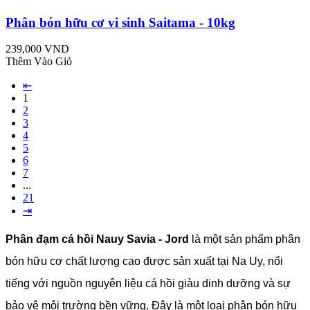
Phân bón hữu cơ vi sinh Saitama - 10kg
239,000 VND
Thêm Vào Giỏ
⇤
1
2
3
4
5
6
7
...
21
⇥
Phân đạm cá hồi Nauy Savia - Jord
là một sản phẩm phân
bón hữu cơ chất lượng cao được sản xuất tại Na Uy, nổi
tiếng với nguồn nguyên liệu cá hồi giàu dinh dưỡng và sự
bảo vệ môi trường bền vững. Đây là một loại phân bón hữu