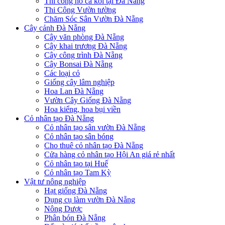
Thi công hồ cá koi tại Đà Nẵng
Thi Công Vườn tường
Chăm Sóc Sân Vườn Đà Nẵng
Cây cảnh Đà Nẵng
Cây văn phòng Đà Nẵng
Cây khai trương Đà Nẵng
Cây công trình Đà Nẵng
Cây Bonsai Đà Nẵng
Các loại cỏ
Giống cây lâm nghiệp
Hoa Lan Đà Nẵng
Vườn Cây Giống Đà Nẵng
Hoa kiểng, hoa bụi viền
Cỏ nhân tạo Đà Nẵng
Cỏ nhân tạo sân vườn Đà Nẵng
Cỏ nhân tạo sân bóng
Cho thuê cỏ nhân tạo Đà Nẵng
Cửa hàng cỏ nhân tạo Hội An giá rẻ nhất
Cỏ nhân tạo tại Huế
Cỏ nhân tạo Tam Kỳ
Vật tư nông nghiệp
Hạt giống Đà Nẵng
Dụng cụ làm vườn Đà Nẵng
Nông Dược
Phân bón Đà Nẵng