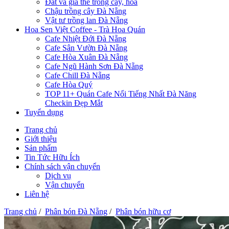
Đất và giá thể trồng cây, hoa
Chậu trồng cây Đà Nẵng
Vật tư trồng lan Đà Nẵng
Hoa Sen Việt Coffee - Trà Hoa Quán
Cafe Nhiệt Đới Đà Nẵng
Cafe Sân Vườn Đà Nẵng
Cafe Hòa Xuân Đà Nẵng
Cafe Ngũ Hành Sơn Đà Nẵng
Cafe Chill Đà Nẵng
Cafe Hòa Quý
TOP 11+ Quán Cafe Nổi Tiếng Nhất Đà Năng
Checkin Đẹp Mắt
Tuyển dụng
Trang chủ
Giới thiệu
Sản phẩm
Tin Tức Hữu Ích
Chính sách vận chuyển
Dịch vụ
Vận chuyển
Liên hệ
Trang chủ
/
Phân bón Đà Nẵng
/
Phân bón hữu cơ