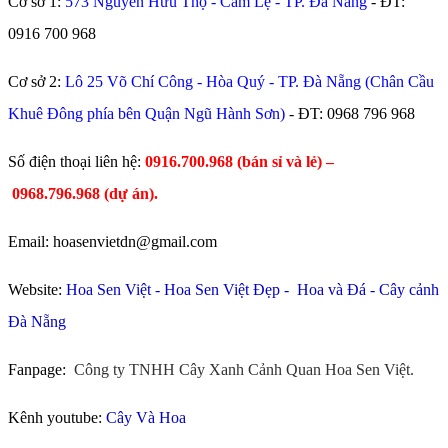
Cơ sở 1:
573 Nguyễn Hữu Thọ - Cẩm Lệ - TP. Đà Nẵng
- ĐT:
0916 700 968
Cơ sở 2:
Lô 25 Võ Chí Công - Hòa Quý - TP. Đà Nẵng (Chân Cầu
Khuê Đông phía bên Quận Ngũ Hành Sơn)
- ĐT:
0968 796 968
​Số điện thoại liên hệ:
0916.700.968 (bán sỉ và lẻ) –
0968.796.968
(
dự án).
Email: hoasenvietdn@gmail.com
Website:
Hoa Sen Việt
-
Hoa Sen Việt Đẹp
-
Hoa và Đá
-
Cây cảnh
Đà Nẵng
Fanpage:
Công ty TNHH Cây Xanh Cảnh Quan Hoa Sen Việt.
Kênh youtube:
Cây Và Hoa