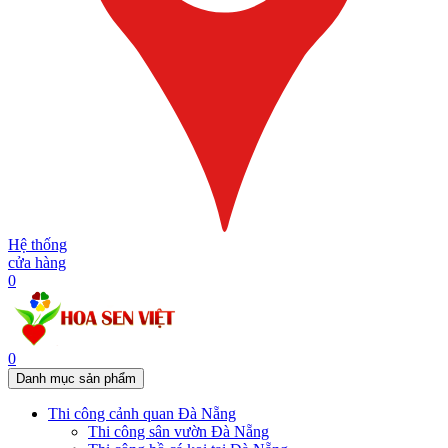
Hệ thống
cửa hàng
0
0
Danh mục sản phẩm
Thi công cảnh quan Đà Nẵng
Thi công sân vườn Đà Nẵng