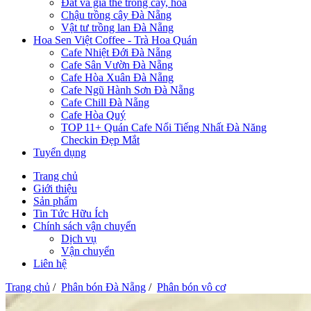
Đất và giá thể trồng cây, hoa
Chậu trồng cây Đà Nẵng
Vật tư trồng lan Đà Nẵng
Hoa Sen Việt Coffee - Trà Hoa Quán
Cafe Nhiệt Đới Đà Nẵng
Cafe Sân Vườn Đà Nẵng
Cafe Hòa Xuân Đà Nẵng
Cafe Ngũ Hành Sơn Đà Nẵng
Cafe Chill Đà Nẵng
Cafe Hòa Quý
TOP 11+ Quán Cafe Nổi Tiếng Nhất Đà Năng
Checkin Đẹp Mắt
Tuyển dụng
Trang chủ
Giới thiệu
Sản phẩm
Tin Tức Hữu Ích
Chính sách vận chuyển
Dịch vụ
Vận chuyển
Liên hệ
Trang chủ
/
Phân bón Đà Nẵng
/
Phân bón vô cơ