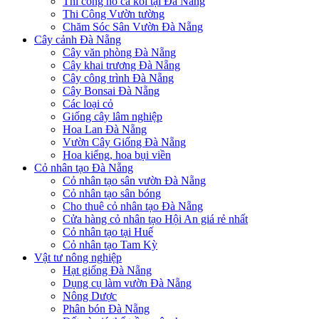
Thi công hồ cá koi tại Đà Nẵng
Thi Công Vườn tường
Chăm Sóc Sân Vườn Đà Nẵng
Cây cảnh Đà Nẵng
Cây văn phòng Đà Nẵng
Cây khai trương Đà Nẵng
Cây công trình Đà Nẵng
Cây Bonsai Đà Nẵng
Các loại cỏ
Giống cây lâm nghiệp
Hoa Lan Đà Nẵng
Vườn Cây Giống Đà Nẵng
Hoa kiểng, hoa bụi viền
Cỏ nhân tạo Đà Nẵng
Cỏ nhân tạo sân vườn Đà Nẵng
Cỏ nhân tạo sân bóng
Cho thuê cỏ nhân tạo Đà Nẵng
Cửa hàng cỏ nhân tạo Hội An giá rẻ nhất
Cỏ nhân tạo tại Huế
Cỏ nhân tạo Tam Kỳ
Vật tư nông nghiệp
Hạt giống Đà Nẵng
Dụng cụ làm vườn Đà Nẵng
Nông Dược
Phân bón Đà Nẵng