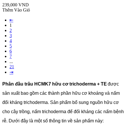
239,000 VND
Thêm Vào Giỏ
⇤
1
2
3
4
5
6
7
...
21
⇥
Phân đầu trâu HCMK7 hữu cơ trichoderma + TE
được
sản xuất bao gồm các thành phần hữu cơ khoáng và nấm
đối kháng trichoderma. Sản phẩm bổ sung nguồn hữu cơ
cho cây trồng, nấm trichoderma để đối kháng các nấm bệnh
rễ. Dưới đây là một số thông tin về sản phẩm này: