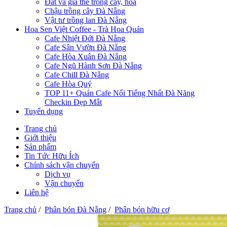
Đất và giá thể trồng cây, hoa
Chậu trồng cây Đà Nẵng
Vật tư trồng lan Đà Nẵng
Hoa Sen Việt Coffee - Trà Hoa Quán
Cafe Nhiệt Đới Đà Nẵng
Cafe Sân Vườn Đà Nẵng
Cafe Hòa Xuân Đà Nẵng
Cafe Ngũ Hành Sơn Đà Nẵng
Cafe Chill Đà Nẵng
Cafe Hòa Quý
TOP 11+ Quán Cafe Nổi Tiếng Nhất Đà Năng
Checkin Đẹp Mắt
Tuyển dụng
Trang chủ
Giới thiệu
Sản phẩm
Tin Tức Hữu Ích
Chính sách vận chuyển
Dịch vụ
Vận chuyển
Liên hệ
Trang chủ
/
Phân bón Đà Nẵng
/
Phân bón hữu cơ