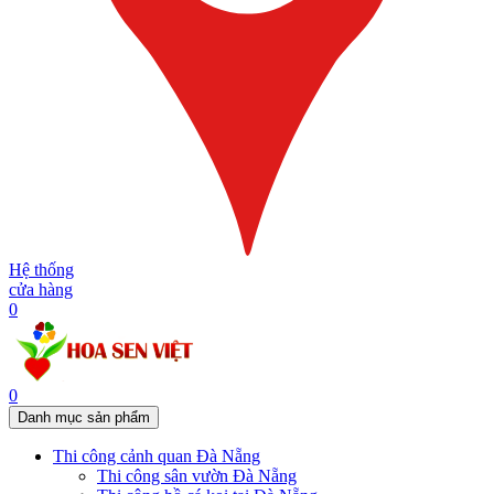
Hệ thống
cửa hàng
0
0
Danh mục sản phẩm
Thi công cảnh quan Đà Nẵng
Thi công sân vườn Đà Nẵng