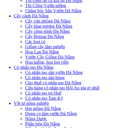
Thi công hồ cá koi tại Đà Nẵng
Thi Công Vườn tường
Chăm Sóc Sân Vườn Đà Nẵng
Cây cảnh Đà Nẵng
Cây văn phòng Đà Nẵng
Cây khai trương Đà Nẵng
Cây công trình Đà Nẵng
Cây Bonsai Đà Nẵng
Các loại cỏ
Giống cây lâm nghiệp
Hoa Lan Đà Nẵng
Vườn Cây Giống Đà Nẵng
Hoa kiểng, hoa bụi viền
Cỏ nhân tạo Đà Nẵng
Cỏ nhân tạo sân vườn Đà Nẵng
Cỏ nhân tạo sân bóng
Cho thuê cỏ nhân tạo Đà Nẵng
Cửa hàng cỏ nhân tạo Hội An giá rẻ nhất
Cỏ nhân tạo tại Huế
Cỏ nhân tạo Tam Kỳ
Vật tư nông nghiệp
Hạt giống Đà Nẵng
Dụng cụ làm vườn Đà Nẵng
Nông Dược
Phân bón Đà Nẵng