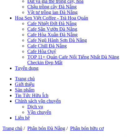
Đất và giá thể trồng cây, hoa
Chậu trồng cây Đà Nẵng
Vật tư trồng lan Đà Nẵng
Hoa Sen Việt Coffee - Trà Hoa Quán
Cafe Nhiệt Đới Đà Nẵng
Cafe Sân Vườn Đà Nẵng
Cafe Hòa Xuân Đà Nẵng
Cafe Ngũ Hành Sơn Đà Nẵng
Cafe Chill Đà Nẵng
Cafe Hòa Quý
TOP 11+ Quán Cafe Nổi Tiếng Nhất Đà Năng
Checkin Đẹp Mắt
Tuyển dụng
Trang chủ
Giới thiệu
Sản phẩm
Tin Tức Hữu Ích
Chính sách vận chuyển
Dịch vụ
Vận chuyển
Liên hệ
Trang chủ
/
Phân bón Đà Nẵng
/
Phân bón hữu cơ