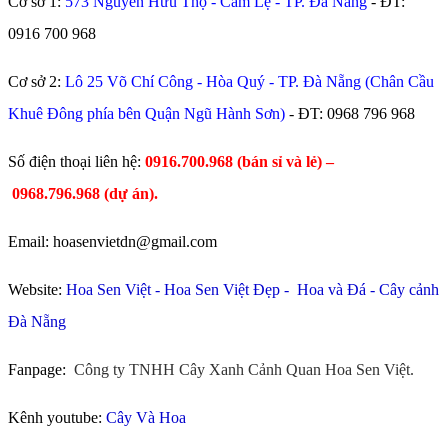
Cơ sở 1:
573 Nguyễn Hữu Thọ - Cẩm Lệ - TP. Đà Nẵng
- ĐT:
0916 700 968
Cơ sở 2:
Lô 25 Võ Chí Công - Hòa Quý - TP. Đà Nẵng (Chân Cầu
Khuê Đông phía bên Quận Ngũ Hành Sơn)
- ĐT:
0968 796 968
​Số điện thoại liên hệ:
0916.700.968 (bán sỉ và lẻ) –
0968.796.968
(
dự án).
Email: hoasenvietdn@gmail.com
Website:
Hoa Sen Việt
-
Hoa Sen Việt Đẹp
-
Hoa và Đá
-
Cây cảnh
Đà Nẵng
Fanpage:
Công ty TNHH Cây Xanh Cảnh Quan Hoa Sen Việt.
Kênh youtube:
Cây Và Hoa