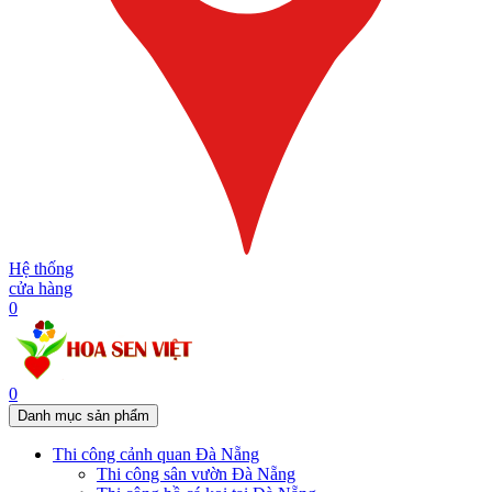
Hệ thống
cửa hàng
0
0
Danh mục sản phẩm
Thi công cảnh quan Đà Nẵng
Thi công sân vườn Đà Nẵng