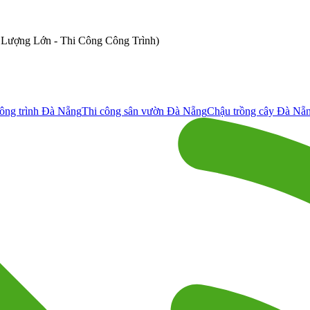
ố Lượng Lớn - Thi Công Công Trình)
ông trình Đà Nẵng
Thi công sân vườn Đà Nẵng
Chậu trồng cây Đà Nẵ