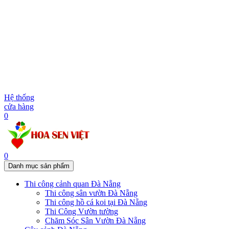
Hệ thống
cửa hàng
0
0
Danh mục sản phẩm
Thi công cảnh quan Đà Nẵng
Thi công sân vườn Đà Nẵng
Thi công hồ cá koi tại Đà Nẵng
Thi Công Vườn tường
Chăm Sóc Sân Vườn Đà Nẵng