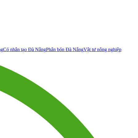
ng
Cỏ nhân tạo Đà Nẵng
Phân bón Đà Nẵng
Vật tư nông nghiệp