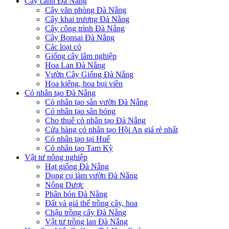
Cây cảnh Đà Nẵng
Cây văn phòng Đà Nẵng
Cây khai trương Đà Nẵng
Cây công trình Đà Nẵng
Cây Bonsai Đà Nẵng
Các loại cỏ
Giống cây lâm nghiệp
Hoa Lan Đà Nẵng
Vườn Cây Giống Đà Nẵng
Hoa kiểng, hoa bụi viền
Cỏ nhân tạo Đà Nẵng
Cỏ nhân tạo sân vườn Đà Nẵng
Cỏ nhân tạo sân bóng
Cho thuê cỏ nhân tạo Đà Nẵng
Cửa hàng cỏ nhân tạo Hội An giá rẻ nhất
Cỏ nhân tạo tại Huế
Cỏ nhân tạo Tam Kỳ
Vật tư nông nghiệp
Hạt giống Đà Nẵng
Dụng cụ làm vườn Đà Nẵng
Nông Dược
Phân bón Đà Nẵng
Đất và giá thể trồng cây, hoa
Chậu trồng cây Đà Nẵng
Vật tư trồng lan Đà Nẵng