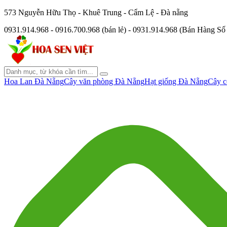
573 Nguyễn Hữu Thọ - Khuê Trung - Cẩm Lệ - Đà nẵng
0931.914.968 - 0916.700.968 (bán lẻ) - 0931.914.968 (Bán Hàng S
Hoa Lan Đà Nẵng
Cây văn phòng Đà Nẵng
Hạt giống Đà Nẵng
Cây c